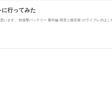
ー-に行ってみた
と思います。 快進撃バッテリー 番外編-雨音と饒舌家-のライブレポはこ