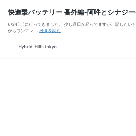
快進撃バッテリー 番外編-阿吽とシナジ
6/24(土)に行ってきました。 少し月日が経ってますが、記したい
快
からワンマン …
続きを読む
進
撃
Hybrid-Hills.tokyo
バ
ッ
テ
リ
ー
番
外
編-
阿
吽
と
シ
ナ
ジ