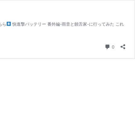
ちら
快進撃バッテリー 番外編-雨音と饒舌家-に行ってみた これ
コメント
0