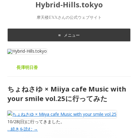
Hybrid-Hills.tokyo
摩天楼𝔼𝕏𝕏さんの公式ウェブサイト
メニュー
コ
ン
テ
ン
ツ
に
長澤明日香
移
動
す
る
ちょねさゆ × Miiya cafe Music with
your smile vol.25に行ってみた
10/28(日)に行ってきました。
…続きを読む
→