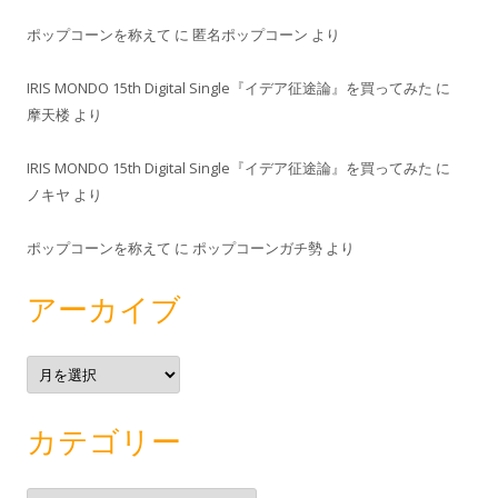
ポップコーンを称えて
に
匿名ポップコーン
より
IRIS MONDO 15th Digital Single『イデア征途論』を買ってみた
に
摩天楼
より
IRIS MONDO 15th Digital Single『イデア征途論』を買ってみた
に
ノキヤ
より
ポップコーンを称えて
に
ポップコーンガチ勢
より
アーカイブ
ア
ー
カ
イ
ブ
カテゴリー
カ