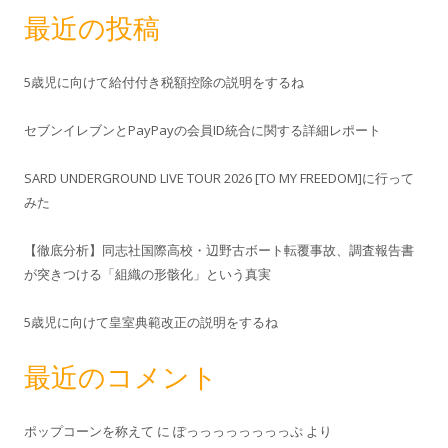
最近の投稿
5歳児に向けて給付付き税額控除の説明をするね
セブンイレブンとPayPayの会員ID統合に関する詳細レポート
SARD UNDERGROUND LIVE TOUR 2026 [TO MY FREEDOM]に行って
みた
【徹底分析】同志社国際高校・辺野古ボート転覆事故、調査報告書
が突きつける「組織の形骸化」という真実
5歳児に向けて皇室典範改正の説明をするね
最近のコメント
ポップコーンを称えて
に
ぽっっっっっっっっぷ
より