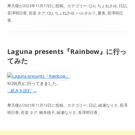
摩天楼
が
2023年11月17日
に投稿。カテゴリー:
CJ Li
,
ちょねさゆ
,
日記
,
長澤明日香
,
音楽
タグ:
CJLi
,
ちょねさゆ
,
ハルタルリ
,
夏美
,
長澤明日
香
。
Laguna presents『Rainbow』に行っ
てみた
9/20(月)に行ってきました。
…続きを読む
→
摩天楼
が
2021年11月13日
に投稿。カテゴリー:
日記
,
綾瀬なりさ
,
長澤
明日香
,
音楽
タグ:
橋本桃子
,
綾瀬なりさ
,
長澤明日香
。