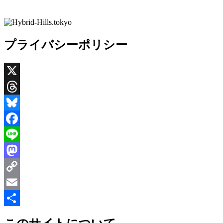
プライバシーポリシー
X
Threads
Bluesky
Facebook
Line
Mastodon
Copy
Link
Email
共