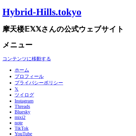
Hybrid-Hills.tokyo
摩天楼𝔼𝕏𝕏さんの公式ウェブサイト
メニュー
コンテンツに移動する
ホーム
プロフィール
プライバシーポリシー
𝕏
ツイログ
Instagram
Threads
Bluesky
mixi2
note
TikTok
YouTube