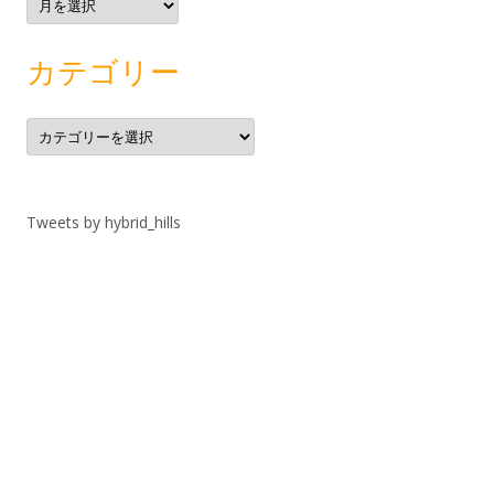
ー
カ
イ
ブ
カテゴリー
カ
テ
ゴ
リ
ー
Tweets by hybrid_hills