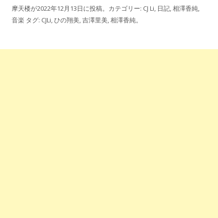
摩天楼
が
2022年12月13日
に投稿。カテゴリー:
CJ Li
,
日記
,
相澤香純
,
音楽
タグ:
CJLi
,
ひの翔美
,
吉澤里美
,
相澤香純
。