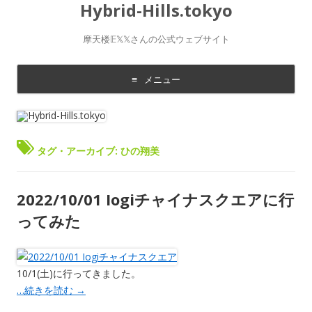
Hybrid-Hills.tokyo
摩天楼𝔼𝕏𝕏さんの公式ウェブサイト
メニュー
コ
ン
テ
ン
ツ
に
タグ・アーカイブ:
ひの翔美
移
動
す
る
2022/10/01 Iogiチャイナスクエアに行
ってみた
10/1(土)に行ってきました。
…続きを読む
→