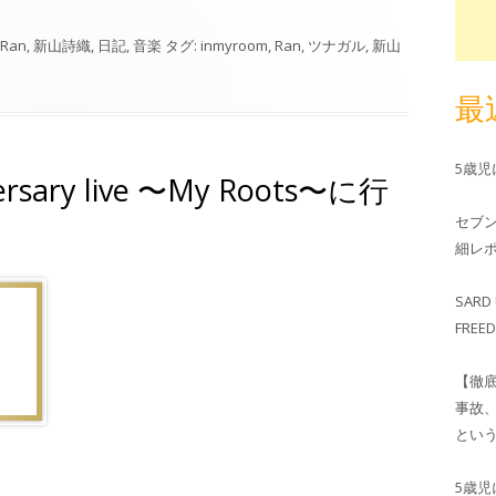
Ran
,
新山詩織
,
日記
,
音楽
タグ:
inmyroom
,
Ran
,
ツナガル
,
新山
最
5歳
rsary live 〜My Roots〜に行
セブ
細レホ
SARD 
FRE
【徹
事故
とい
5歳