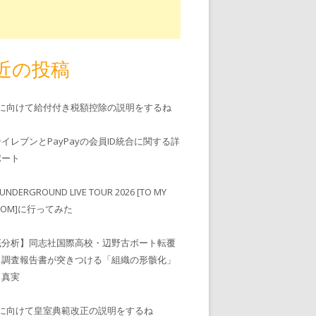
近の投稿
児に向けて給付付き税額控除の説明をするね
ンイレブンとPayPayの会員ID統合に関する詳
゚ート
UNDERGROUND LIVE TOUR 2026 [TO MY
EDOM]に行ってみた
底分析】同志社国際高校・辺野古ボート転覆
、調査報告書が突きつける「組織の形骸化」
う真実
児に向けて皇室典範改正の説明をするね