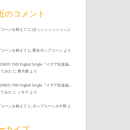
近のコメント
プコーンを称えて
に
ぽっっっっっっっっぷ
プコーンを称えて
に
匿名ポップコーン
より
MONDO 15th Digital Single『イデア征途論』
ってみた
に
摩天楼
より
MONDO 15th Digital Single『イデア征途論』
ってみた
に
ノキヤ
より
プコーンを称えて
に
ポップコーンガチ勢
よ
ーカイブ