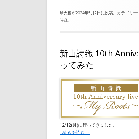
摩天楼
が
2024年5月2日
に投稿。カテゴリー:
詩織
。
新山詩織 10th Annive
ってみた
12/12(月)に行ってきました。
…続きを読む
→