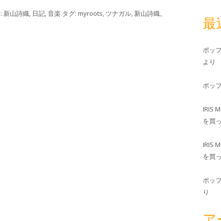
:
新山詩織
,
日記
,
音楽
タグ:
myroots
,
ツナガル
,
新山詩織
。
最
ポッ
より
ポッ
IRIS 
を買
IRIS 
を買
ポッ
り
ア