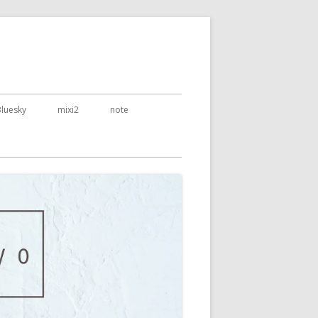
Bluesky
mixi2
note