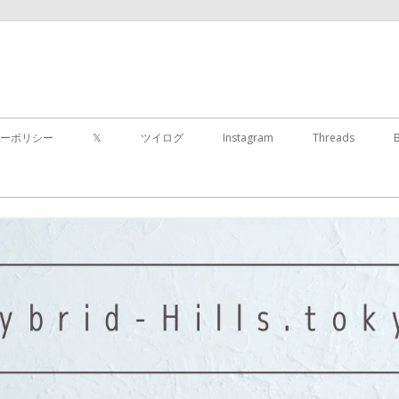
コ
ン
ーポリシー
𝕏
ツイログ
Instagram
Threads
テ
ン
ツ
に
移
動
す
る