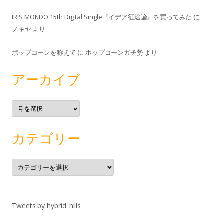
IRIS MONDO 15th Digital Single『イデア征途論』を買ってみた
に
ノキヤ
より
ポップコーンを称えて
に
ポップコーンガチ勢
より
アーカイブ
ア
ー
カ
イ
ブ
カテゴリー
カ
テ
ゴ
リ
ー
Tweets by hybrid_hills