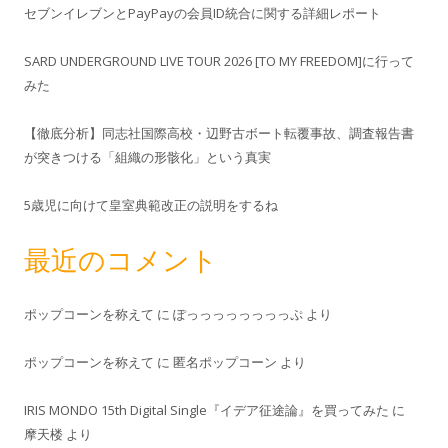
セブンイレブンとPayPayの会員ID統合に関する詳細レポート
SARD UNDERGROUND LIVE TOUR 2026 [TO MY FREEDOM]に行って
みた
【徹底分析】同志社国際高校・辺野古ボート転覆事故、調査報告書
が突きつける「組織の形骸化」という真実
5歳児に向けて皇室典範改正の説明をするね
最近のコメント
ポップコーンを称えて
に
ぽっっっっっっっっぷ
より
ポップコーンを称えて
に
匿名ポップコーン
より
IRIS MONDO 15th Digital Single『イデア征途論』を買ってみた
に
摩天楼
より