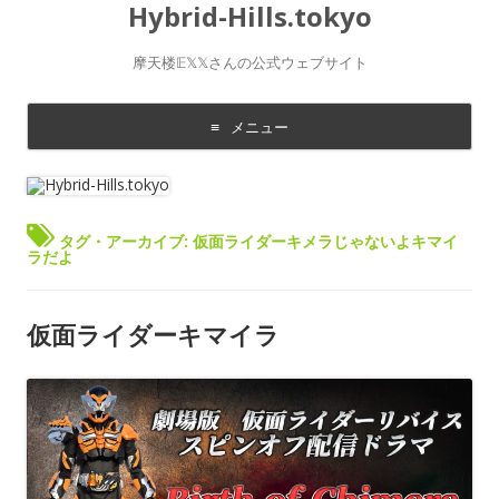
Hybrid-Hills.tokyo
摩天楼𝔼𝕏𝕏さんの公式ウェブサイト
メニュー
コ
ン
テ
ン
ツ
に
タグ・アーカイブ:
仮面ライダーキメラじゃないよキマイ
移
ラだよ
動
す
る
仮面ライダーキマイラ