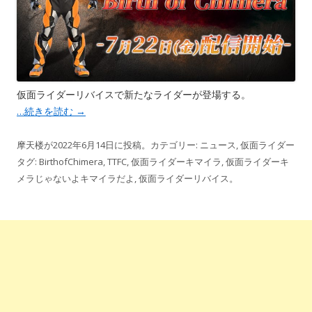
仮面ライダーリバイスで新たなライダーが登場する。
…続きを読む
→
摩天楼
が
2022年6月14日
に投稿。カテゴリー:
ニュース
,
仮面ライダー
タグ:
BirthofChimera
,
TTFC
,
仮面ライダーキマイラ
,
仮面ライダーキ
メラじゃないよキマイラだよ
,
仮面ライダーリバイス
。