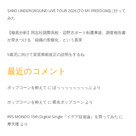
SARD UNDERGROUND LIVE TOUR 2026 [TO MY FREEDOM]に行って
みた
【徹底分析】同志社国際高校・辺野古ボート転覆事故、調査報告書
が突きつける「組織の形骸化」という真実
5歳児に向けて皇室典範改正の説明をするね
最近のコメント
ポップコーンを称えて
に
ぽっっっっっっっっぷ
より
ポップコーンを称えて
に
匿名ポップコーン
より
IRIS MONDO 15th Digital Single『イデア征途論』を買ってみた
に
摩天楼
より