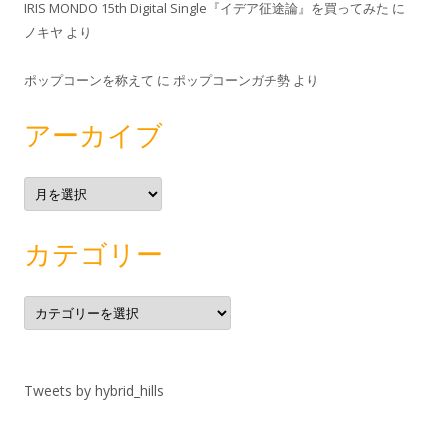
IRIS MONDO 15th Digital Single『イデア征途論』を買ってみた
に
ノキヤ
より
ポップコーンを称えて
に
ポップコーンガチ勢
より
アーカイブ
ア
ー
カ
イ
ブ
カテゴリー
カ
テ
ゴ
リ
ー
Tweets by hybrid_hills