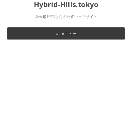
Hybrid-Hills.tokyo
摩天楼𝔼𝕏𝕏さんの公式ウェブサイト
メニュー
コ
ン
テ
ン
ツ
に
移
動
す
る