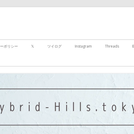
コ
ン
ーポリシー
𝕏
ツイログ
Instagram
Threads
テ
ン
ツ
に
移
動
す
る