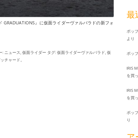
最
GRADUATIONS』に仮面ライダーヴァルバラドの新フォ
ポッ
より
ー:
ニュース
,
仮面ライダー
タグ:
仮面ライダーヴァルバラド
,
仮
ポッ
ガッチャード
。
IRIS 
を買
IRIS 
を買
ポッ
り
ア