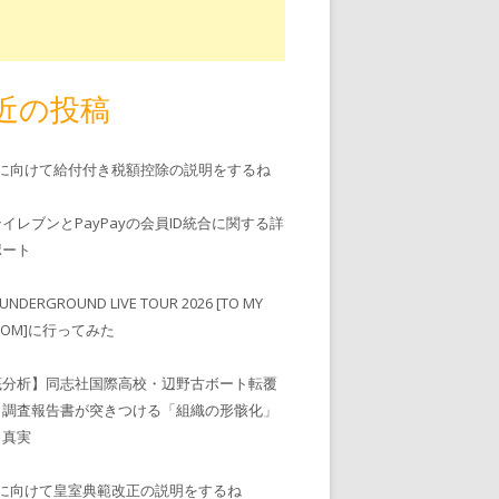
近の投稿
児に向けて給付付き税額控除の説明をするね
ンイレブンとPayPayの会員ID統合に関する詳
゚ート
UNDERGROUND LIVE TOUR 2026 [TO MY
EDOM]に行ってみた
底分析】同志社国際高校・辺野古ボート転覆
、調査報告書が突きつける「組織の形骸化」
う真実
児に向けて皇室典範改正の説明をするね