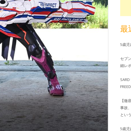
最
5歳
セブ
細レホ
SARD 
FRE
【徹
事故
とい
5歳