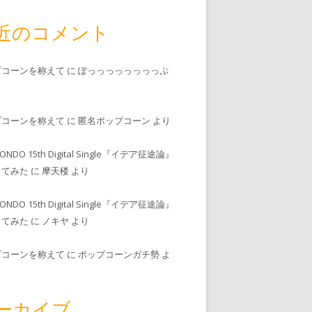
近のコメント
プコーンを称えて
に
ぽっっっっっっっっぷ
プコーンを称えて
に
匿名ポップコーン
より
MONDO 15th Digital Single『イデア征途論』
ってみた
に
摩天楼
より
MONDO 15th Digital Single『イデア征途論』
ってみた
に
ノキヤ
より
プコーンを称えて
に
ポップコーンガチ勢
よ
ーカイブ