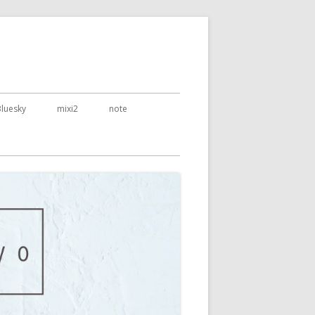
Bluesky
mixi2
note