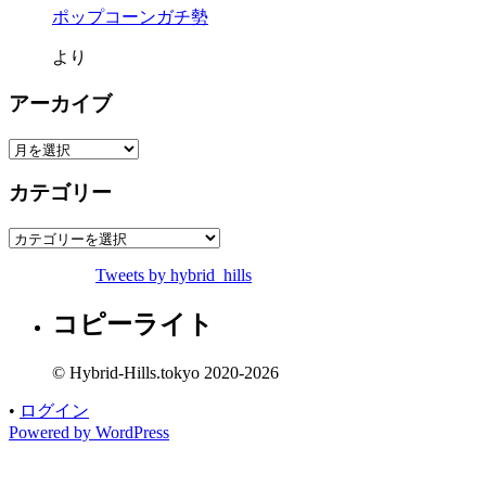
ポップコーンガチ勢
より
アーカイブ
ア
ー
カテゴリー
カ
イ
カ
ブ
テ
Tweets by hybrid_hills
ゴ
リ
コピーライト
ー
© Hybrid-Hills.tokyo 2020-2026
•
ログイン
Powered by WordPress