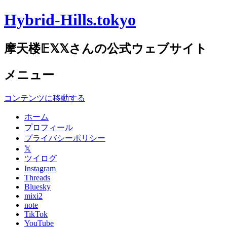
Hybrid-Hills.tokyo
摩天楼𝔼𝕏𝕏さんの公式ウェブサイト
メニュー
コンテンツに移動する
ホーム
プロフィール
プライバシーポリシー
𝕏
ツイログ
Instagram
Threads
Bluesky
mixi2
note
TikTok
YouTube