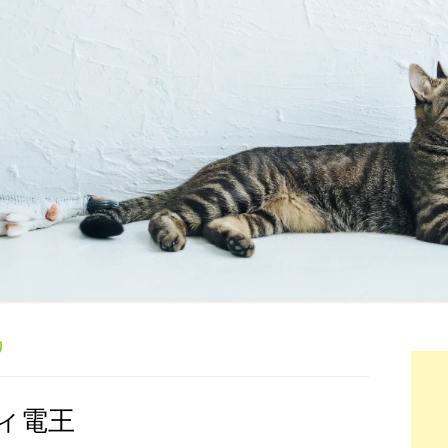
り
ィ電王