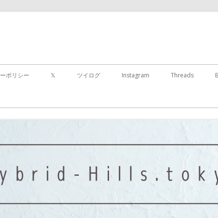
コ
ン
ーポリシー
𝕏
ツイログ
Instagram
Threads
テ
ン
ツ
に
移
動
す
る