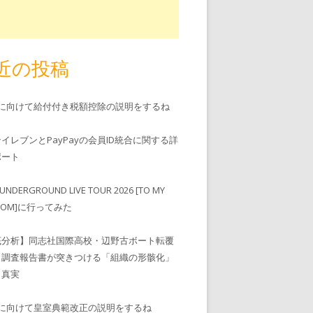
近の投稿
児に向けて給付付き税額控除の説明をするね
ンイレブンとPayPayの会員ID統合に関する詳
゚ート
UNDERGROUND LIVE TOUR 2026 [TO MY
EDOM]に行ってみた
底分析】同志社国際高校・辺野古ボート転覆
、調査報告書が突きつける「組織の形骸化」
う真実
児に向けて皇室典範改正の説明をするね