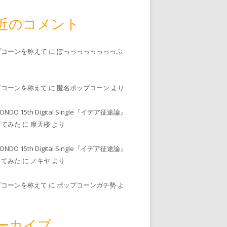
近のコメント
プコーンを称えて
に
ぽっっっっっっっっぷ
プコーンを称えて
に
匿名ポップコーン
より
MONDO 15th Digital Single『イデア征途論』
ってみた
に
摩天楼
より
MONDO 15th Digital Single『イデア征途論』
ってみた
に
ノキヤ
より
プコーンを称えて
に
ポップコーンガチ勢
よ
ーカイブ