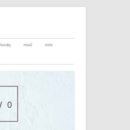
Bluesky
mixi2
note