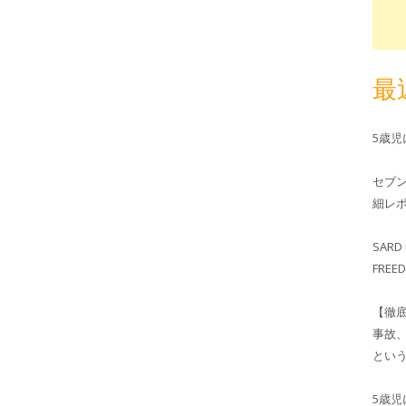
最
5歳
セブ
細レホ
SARD 
FRE
【徹
事故
とい
5歳