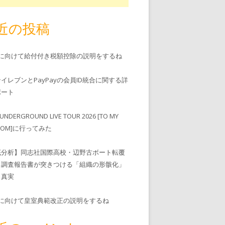
近の投稿
児に向けて給付付き税額控除の説明をするね
ンイレブンとPayPayの会員ID統合に関する詳
゚ート
UNDERGROUND LIVE TOUR 2026 [TO MY
EDOM]に行ってみた
底分析】同志社国際高校・辺野古ボート転覆
、調査報告書が突きつける「組織の形骸化」
う真実
児に向けて皇室典範改正の説明をするね