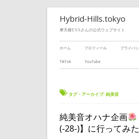
Hybrid-Hills.tokyo
摩天楼𝔼𝕏𝕏さんの公式ウェブサイト
ホーム
プロフィール
プライバシ
TikTok
YouTube
タグ・アーカイブ:
純美音
純美音オハナ企画
(-28-)】に行ってみ