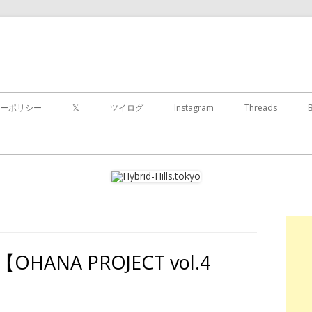
コ
ン
ーポリシー
𝕏
ツイログ
Instagram
Threads
テ
ン
ツ
に
移
動
す
る
【OHANA PROJECT vol.4
た