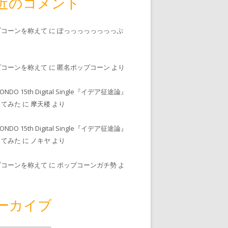
近のコメント
プコーンを称えて
に
ぽっっっっっっっっぷ
プコーンを称えて
に
匿名ポップコーン
より
MONDO 15th Digital Single『イデア征途論』
ってみた
に
摩天楼
より
MONDO 15th Digital Single『イデア征途論』
ってみた
に
ノキヤ
より
プコーンを称えて
に
ポップコーンガチ勢
よ
ーカイブ