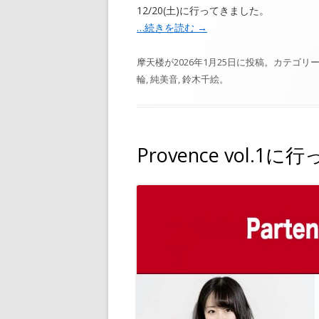
12/20(土)に行ってきました。
…続きを読む
→
摩天楼
が
2026年1月25日
に投稿。カテゴリー
輪
,
純美音
,
鈴木千絵
。
Provence vol.1