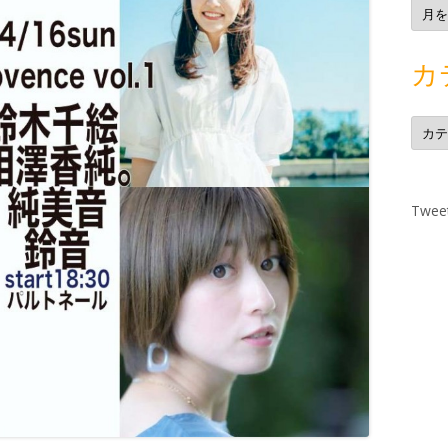
ア
ー
カ
イ
ブ
カ
カ
テ
ゴ
リ
ー
Tweet