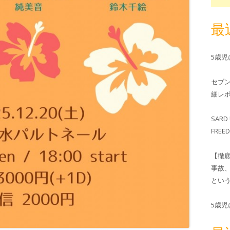
最
5歳
セブ
細レホ
SARD 
FRE
【徹
事故
とい
5歳