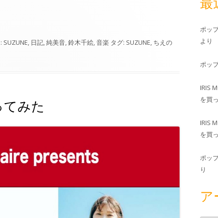
最
ポッ
より
:
SUZUNE
,
日記
,
純美音
,
鈴木千絵
,
音楽
タグ:
SUZUNE
,
ちえの
ポッ
IRIS 
を買
に行ってみた
IRIS 
を買
ポッ
り
ア