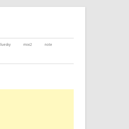
Bluesky
mixi2
note