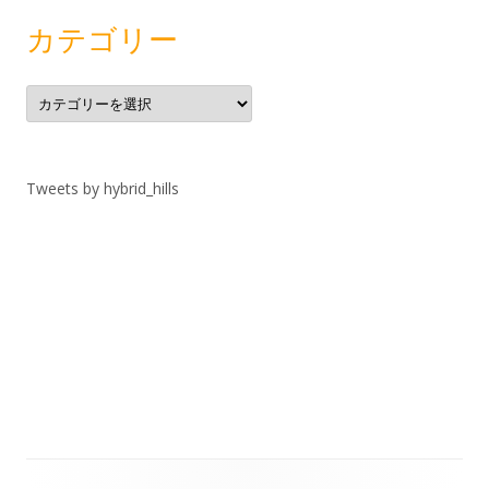
イ
ブ
カテゴリー
カ
テ
ゴ
リ
ー
Tweets by hybrid_hills