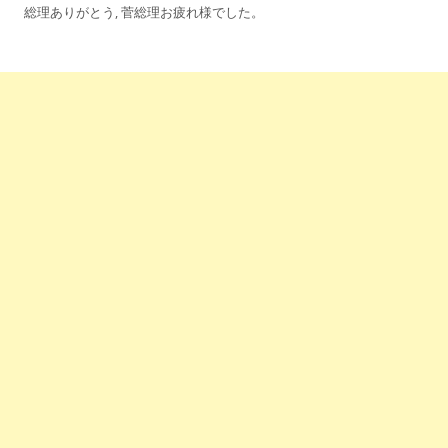
総理ありがとう
,
菅総理お疲れ様でした
。