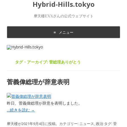
Hybrid-Hills.tokyo
摩天楼𝔼𝕏𝕏さんの公式ウェブサイト
メニュー
コ
ン
テ
ン
ツ
に
タグ・アーカイブ:
菅総理ありがとう
移
動
す
る
菅義偉総理が辞意表明
昨日、菅義偉総理が辞意を表明しました。
…続きを読む
→
摩天楼
が
2021年9月4日
に投稿。カテゴリー:
ニュース
,
政治
タグ:
菅