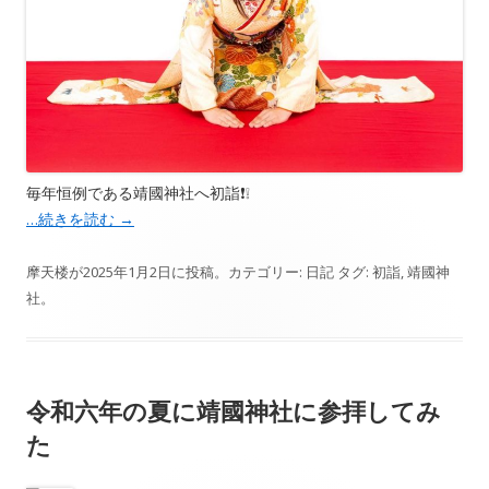
毎年恒例である靖國神社へ初詣❗️❕
…続きを読む
→
摩天楼
が
2025年1月2日
に投稿。カテゴリー:
日記
タグ:
初詣
,
靖國神
社
。
令和六年の夏に靖國神社に参拝してみ
た