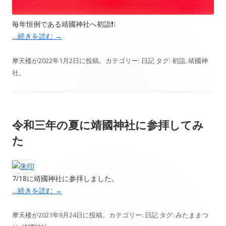
毎年恒例である靖國神社へ初詣❗️❕
…続きを読む
→
摩天楼
が
2022年1月2日
に投稿。カテゴリー:
日記
タグ:
初詣
,
靖國神
社
。
令和三年の夏に靖國神社に参拝してみ
た
7/18に靖國神社に参拝しました。
…続きを読む
→
摩天楼
が
2021年9月24日
に投稿。カテゴリー:
日記
タグ:
みたままつ