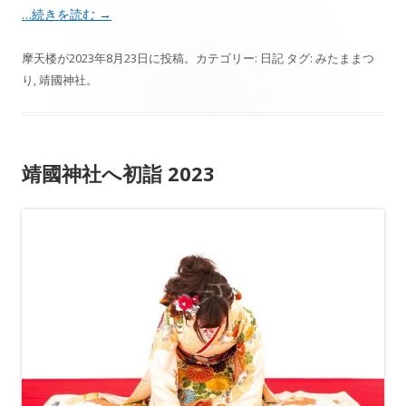
…続きを読む
→
摩天楼
が
2023年8月23日
に投稿。カテゴリー:
日記
タグ:
みたままつ
り
,
靖國神社
。
靖國神社へ初詣 2023