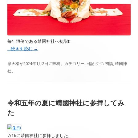
毎年恒例である靖國神社へ初詣❗️❕
…続きを読む
→
摩天楼
が
2024年1月2日
に投稿。カテゴリー:
日記
タグ:
初詣
,
靖國神
社
。
令和五年の夏に靖國神社に参拝してみ
た
7/16に靖國神社に参拝しました。