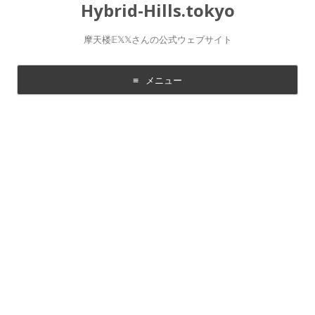
Hybrid-Hills.tokyo
摩天楼𝔼𝕏𝕏さんの公式ウェブサイト
メニュー
コ
ン
テ
ン
ツ
に
移
動
す
る