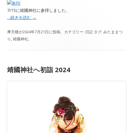
7/15に靖國神社に参拝しました。
…続きを読む
→
摩天楼
が
2024年7月21日
に投稿。カテゴリー:
日記
タグ:
みたままつ
り
,
靖國神社
。
靖國神社へ初詣 2024