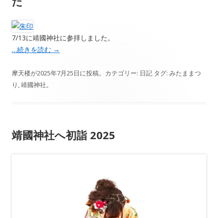
た
7/13に靖國神社に参拝しました。
…続きを読む
→
摩天楼
が
2025年7月25日
に投稿。カテゴリー:
日記
タグ:
みたままつ
り
,
靖國神社
。
靖國神社へ初詣 2025