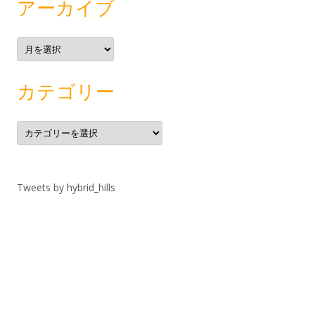
アーカイブ
ア
ー
カ
イ
ブ
カテゴリー
カ
テ
ゴ
リ
ー
Tweets by hybrid_hills