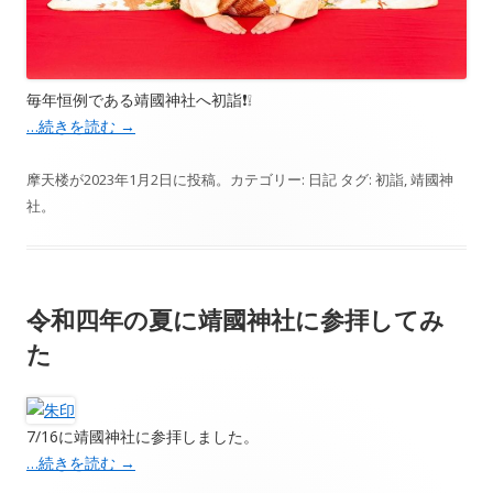
毎年恒例である靖國神社へ初詣❗️❕
…続きを読む
→
摩天楼
が
2023年1月2日
に投稿。カテゴリー:
日記
タグ:
初詣
,
靖國神
社
。
令和四年の夏に靖國神社に参拝してみ
た
7/16に靖國神社に参拝しました。
…続きを読む
→