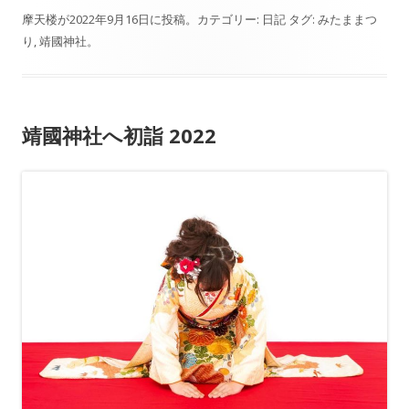
摩天楼
が
2022年9月16日
に投稿。カテゴリー:
日記
タグ:
みたままつ
り
,
靖國神社
。
靖國神社へ初詣 2022