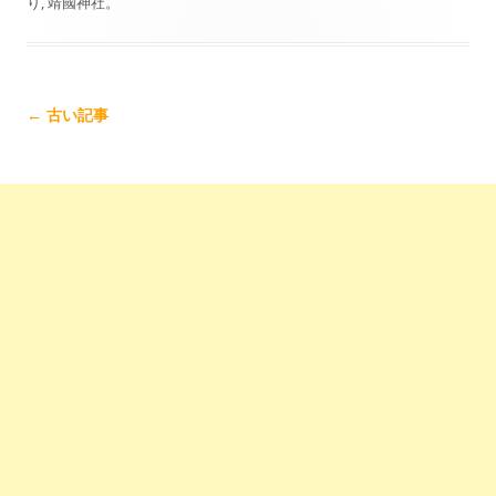
り
,
靖國神社
。
記
←
古い記事
事
ナ
ビ
ゲ
ー
シ
ョ
ン