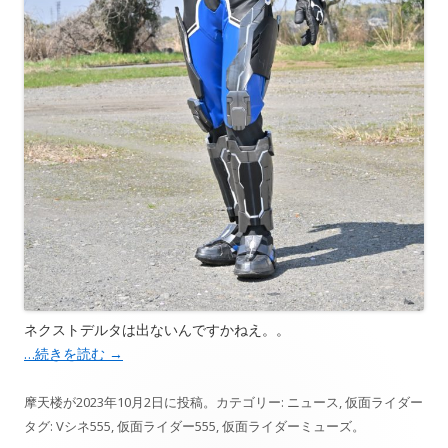
ネクストデルタは出ないんですかねえ。。
…続きを読む
→
摩天楼
が
2023年10月2日
に投稿。カテゴリー:
ニュース
,
仮面ライダー
タグ:
Vシネ555
,
仮面ライダー555
,
仮面ライダーミューズ
。