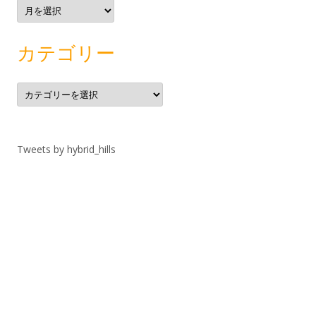
ア
ー
カ
イ
ブ
カテゴリー
カ
テ
ゴ
リ
ー
Tweets by hybrid_hills