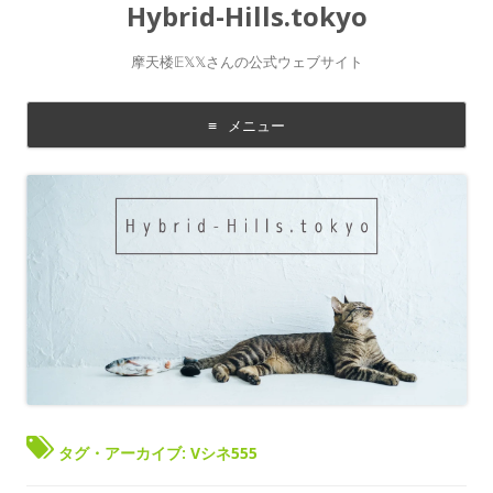
Hybrid-Hills.tokyo
摩天楼𝔼𝕏𝕏さんの公式ウェブサイト
メニュー
コ
ン
テ
ン
ツ
に
移
動
す
る
タグ・アーカイブ:
Vシネ555