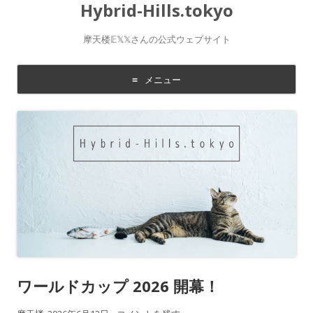
Hybrid-Hills.tokyo
摩天楼𝔼𝕏𝕏さんの公式ウェブサイト
メニュー
コ
ン
テ
ン
ツ
に
移
動
す
る
ワールドカップ 2026 開幕！