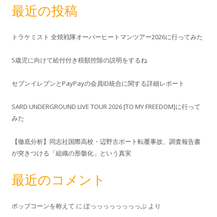
最近の投稿
トラケミスト 全焼戦隊オーバーヒートマンツアー2026に行ってみた
5歳児に向けて給付付き税額控除の説明をするね
セブンイレブンとPayPayの会員ID統合に関する詳細レポート
SARD UNDERGROUND LIVE TOUR 2026 [TO MY FREEDOM]に行って
みた
【徹底分析】同志社国際高校・辺野古ボート転覆事故、調査報告書
が突きつける「組織の形骸化」という真実
最近のコメント
ポップコーンを称えて
に
ぽっっっっっっっっぷ
より