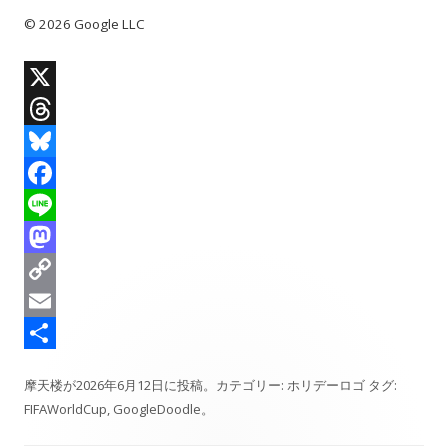
© 2026 Google LLC
X
T
h
B
r
l
F
e
u
a
L
a
e
c
i
M
d
s
e
n
a
C
s
k
b
e
s
o
E
y
o
t
p
m
共
摩天楼
が
2026年6月12日
に投稿。カテゴリー:
ホリデーロゴ
タグ:
o
o
y
a
有
FIFAWorldCup
,
GoogleDoodle
。
k
d
L
i