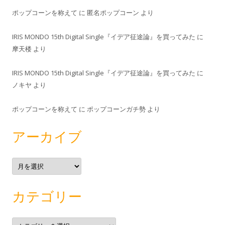
ポップコーンを称えて
に
匿名ポップコーン
より
IRIS MONDO 15th Digital Single『イデア征途論』を買ってみた
に
摩天楼
より
IRIS MONDO 15th Digital Single『イデア征途論』を買ってみた
に
ノキヤ
より
ポップコーンを称えて
に
ポップコーンガチ勢
より
アーカイブ
ア
ー
カ
イ
ブ
カテゴリー
カ