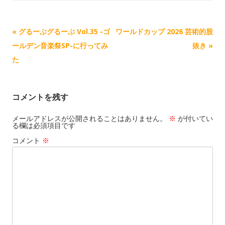
o
i
l
n
n
記
«
グるーぶグるーぶ Vol.35 -ゴ
ワールドカップ 2026 芸術的股
k
事
ールデン音楽祭SP-に行ってみ
抜き
»
ナ
た
ビ
ゲ
コメントを残す
ー
シ
メールアドレスが公開されることはありません。
※
が付いてい
る欄は必須項目です
ョ
コメント
※
ン