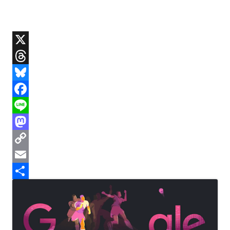
X
T
h
B
r
l
F
e
u
a
L
a
e
c
i
M
d
s
e
n
a
C
s
k
b
e
s
o
E
y
o
t
p
m
共
o
o
y
a
有
k
d
L
i