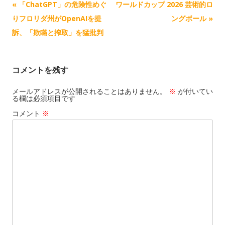
記
«
「ChatGPT」の危険性めぐ
ワールドカップ 2026 芸術的ロ
k
事
りフロリダ州がOpenAIを提
ングボール
»
ナ
訴、「欺瞞と搾取」を猛批判
ビ
ゲ
コメントを残す
ー
シ
メールアドレスが公開されることはありません。
※
が付いてい
る欄は必須項目です
ョ
コメント
※
ン