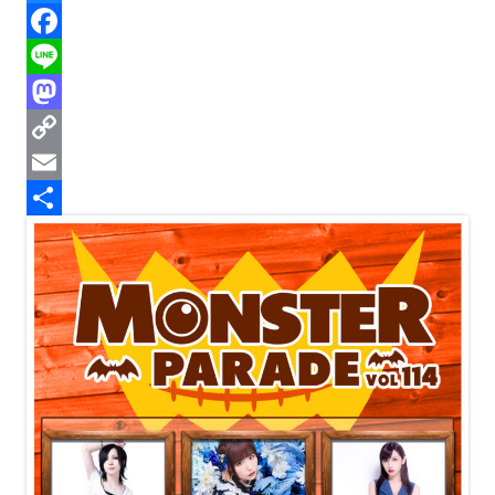
h
B
r
l
F
e
u
a
L
a
e
c
i
M
d
s
e
n
a
C
s
k
b
e
s
o
E
y
o
t
p
m
共
o
o
y
a
有
k
d
L
i
o
i
l
n
n
k