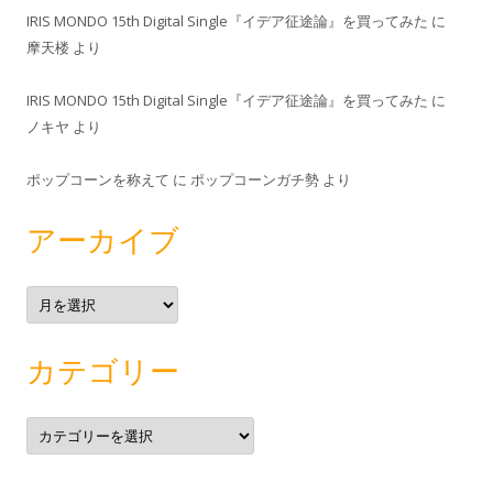
IRIS MONDO 15th Digital Single『イデア征途論』を買ってみた
に
摩天楼
より
IRIS MONDO 15th Digital Single『イデア征途論』を買ってみた
に
ノキヤ
より
ポップコーンを称えて
に
ポップコーンガチ勢
より
アーカイブ
ア
ー
カ
イ
ブ
カテゴリー
カ
テ
ゴ
リ
ー