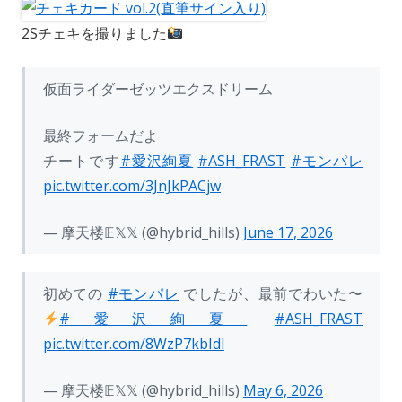
2Sチェキを撮りました
仮面ライダーゼッツエクスドリーム
最終フォームだよ
チートです
#愛沢絢夏
#ASH_FRAST
#モンパレ
pic.twitter.com/3JnJkPACjw
— 摩天楼𝔼𝕏𝕏 (@hybrid_hills)
June 17, 2026
初めての
#モンパレ
でしたが、最前でわいた〜
#愛沢絢夏
#ASH_FRAST
pic.twitter.com/8WzP7kbIdl
— 摩天楼𝔼𝕏𝕏 (@hybrid_hills)
May 6, 2026