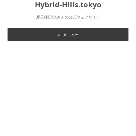
Hybrid-Hills.tokyo
摩天楼𝔼𝕏𝕏さんの公式ウェブサイト
メニュー
コ
ン
テ
ン
ツ
に
移
動
す
る