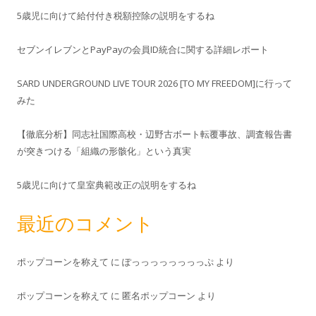
5歳児に向けて給付付き税額控除の説明をするね
セブンイレブンとPayPayの会員ID統合に関する詳細レポート
SARD UNDERGROUND LIVE TOUR 2026 [TO MY FREEDOM]に行って
みた
【徹底分析】同志社国際高校・辺野古ボート転覆事故、調査報告書
が突きつける「組織の形骸化」という真実
5歳児に向けて皇室典範改正の説明をするね
最近のコメント
ポップコーンを称えて
に
ぽっっっっっっっっぷ
より
ポップコーンを称えて
に
匿名ポップコーン
より