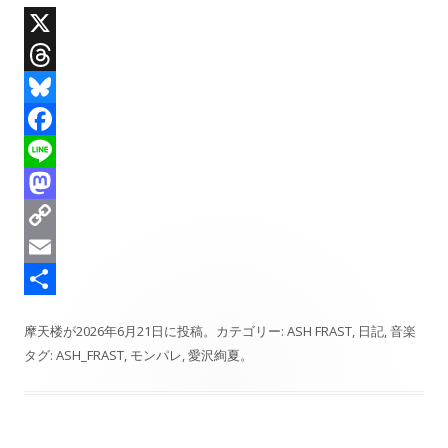
X
T
h
B
r
l
F
e
u
a
L
a
e
c
i
M
d
s
e
n
a
C
s
k
b
e
s
o
E
y
o
t
p
m
共
摩天楼
が
2026年6月21日
に投稿。カテゴリー:
ASH FRAST
,
日記
,
音楽
o
o
y
a
有
タグ:
ASH_FRAST
,
モンパレ
,
愛沢絢夏
。
k
d
L
i
o
i
l
n
n