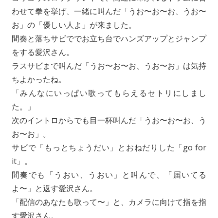
わせて拳を挙げ、一緒に叫んだ「うお〜お〜お、うお〜
お」の「優しい人よ」が来ました。
間奏と落ちサビででお立ち台でハンズアップとジャンプ
をする愛沢さん。
ラスサビまで叫んだ「うお〜お〜お、うお〜お」は気持
ちよかったね。
「みんなにいっぱい歌ってもらえるセトリにしまし
た。」
次のイントロからでも目一杯叫んだ「うお〜お〜お、う
お〜お」。
サビで「もっとちょうだい」とおねだりした「go for
it」。
間奏でも「うおい、うおい」と叫んで、「届いてる
よ〜」と返す愛沢さん。
「配信のあなたも歌って〜」と、カメラに向けて指を指
す愛沢さん。