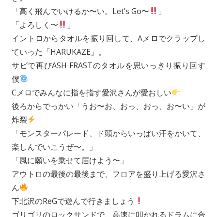
「高く飛んでいけるか〜い。Let’s Go〜
」
「よろしく〜
」
イントロからタオルを振り回して、Aメロでクラップし
ていった「HARUKAZE」。
サビで再びASH FRASTのタオルを思いっきり振り回す
僕
Cメロでみんなに指を指す愛沢さんが愛おしい
後ろからでっかい「うお〜お、おっ、おっ、お〜い」が
炸裂
「モンスターパレード、ド頭からいっぱい汗をかいて、
楽しんでいこうぜ〜。」
「風に願いを乗せて届けよう〜」
アウトロの最後の最後まで、フロアを盛り上げる愛沢さ
ん
下北沢のReGで遊んで行きましょう
ゴリゴリのロックサンドで、高速に叩かれるドラムに合