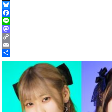
Threads
Bluesky
Facebook
Line
Mastodon
Copy
Link
Email
共
有