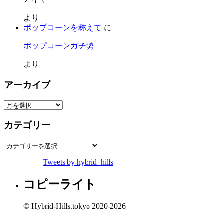
より
ポップコーンを称えて
に
ポップコーンガチ勢
より
アーカイブ
ア
ー
カテゴリー
カ
イ
カ
ブ
テ
Tweets by hybrid_hills
ゴ
リ
コピーライト
ー
© Hybrid-Hills.tokyo 2020-2026