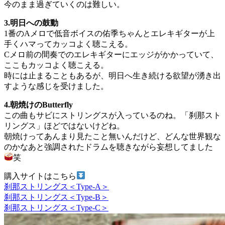
今のまま過ぎていくのは難しい。
3.明日への鼓動
1番のAメロで低音ボイスの佑季ちゃんとエレキギターが上
手くハマってカッコよく聴こえる。
Cメロ前の間奏でのエレキギターにエッジがかかっていて、
ここもカッコよく聴こえる。
時には止まることもあるが、明日へ生き続ける欲望が湧き出
すような感じを受けました。
4.朝焼けのButterfly
この曲もサビにストリングスが入っているのね。「刹那スト
リングス」ほどではないけどね。
朝焼けってあんまり見たこと無いんだけど、どんな世界観な
のかなあと強調されたドラムを聴きながら妄想してました
笑
購入サイトはこちら
刹那ストリングス＜Type-A＞
刹那ストリングス＜Type-B＞
刹那ストリングス＜Type-C＞