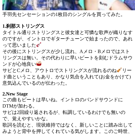
手羽先センセーションの1枚目のシングルを買ってみた。
1.刹那ストリングス
タイトル通りストリングスと彼女達と可憐な歌声が織りなす
のですが、イントロでギターチューンで始まったので、あれ
って思いました
その後にストリングスが少し流れ、Aメロ・Bメロではスト
リングスは無い。その代わりに早いビートを刻むドラムサウ
ンドが心地良い
サビとCメロ、アウトロでストリングスが流れるのね
リー
ド曲ということもあり、かなり気合を入れて(お金をかけて)
意気込んでいるのが伝わった。
2.New Stage
この曲もビートは早いね。イントロのバンドサウンドに
DTMが加わる。
サビは2回繰り返されるが、転調しているわけでも無いの
で、覚えやすいかな。
歌詞を読むと、現状維持ではなく、新しいことに踏み出して
みようと背中を押してくれている気がします。このご時世、