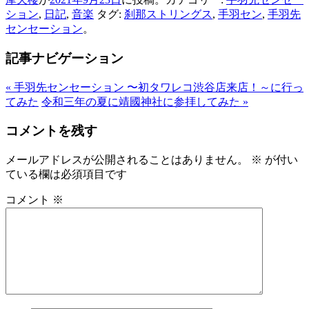
共
ション
,
日記
,
音楽
タグ:
刹那ストリングス
,
手羽セン
,
手羽先
有
センセーション
。
記事ナビゲーション
«
手羽先センセーション 〜初タワレコ渋谷店来店！～に行っ
てみた
令和三年の夏に靖國神社に参拝してみた
»
コメントを残す
メールアドレスが公開されることはありません。
※
が付い
ている欄は必須項目です
コメント
※