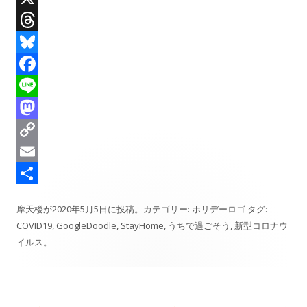
X
T
h
B
r
l
F
e
u
a
L
a
e
c
i
M
d
s
e
n
a
C
s
k
b
e
s
o
E
y
o
t
p
m
共
摩天楼
が
2020年5月5日
に投稿。カテゴリー:
ホリデーロゴ
タグ:
o
o
y
a
有
COVID19
,
GoogleDoodle
,
StayHome
,
うちで過ごそう
,
新型コロナウ
k
d
L
i
イルス
。
o
i
l
n
n
k