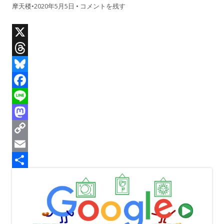
摩天楼
•
2020年5月5日
•
コメントを残す
X
T
h
B
r
l
F
e
u
a
L
a
e
c
i
M
d
s
e
n
a
C
s
k
b
e
s
o
E
y
o
t
p
m
共
o
o
y
a
有
k
d
L
i