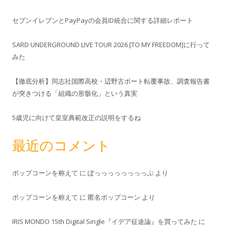
セブンイレブンとPayPayの会員ID統合に関する詳細レポート
SARD UNDERGROUND LIVE TOUR 2026 [TO MY FREEDOM]に行って
みた
【徹底分析】同志社国際高校・辺野古ボート転覆事故、調査報告書
が突きつける「組織の形骸化」という真実
5歳児に向けて皇室典範改正の説明をするね
最近のコメント
ポップコーンを称えて
に
ぽっっっっっっっっぷ
より
ポップコーンを称えて
に
匿名ポップコーン
より
IRIS MONDO 15th Digital Single『イデア征途論』を買ってみた
に