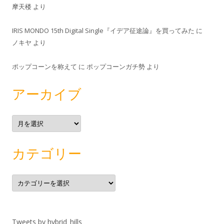
摩天楼
より
IRIS MONDO 15th Digital Single『イデア征途論』を買ってみた
に
ノキヤ
より
ポップコーンを称えて
に
ポップコーンガチ勢
より
アーカイブ
ア
ー
カ
イ
ブ
カテゴリー
カ
テ
ゴ
リ
ー
Tweets by hybrid_hills