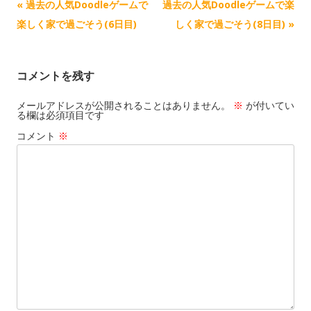
記
«
過去の人気Doodleゲームで
過去の人気Doodleゲームで楽
事
楽しく家で過ごそう(6日目)
しく家で過ごそう(8日目)
»
ナ
ビ
コメントを残す
ゲ
ー
メールアドレスが公開されることはありません。
※
が付いてい
る欄は必須項目です
シ
コメント
※
ョ
ン