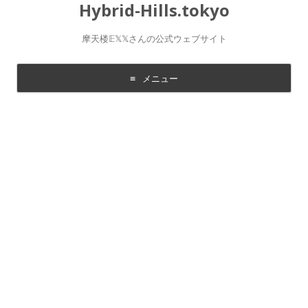
Hybrid-Hills.tokyo
摩天楼𝔼𝕏𝕏さんの公式ウェブサイト
メニュー
コ
ン
テ
ン
ツ
に
移
動
す
る