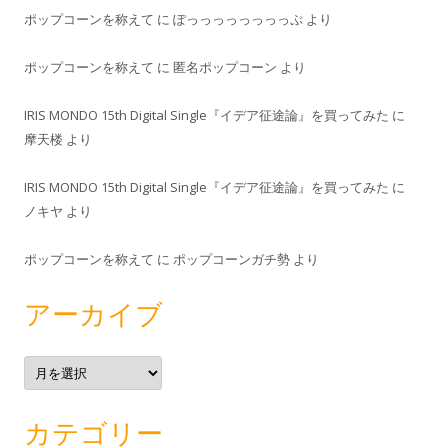
ポップコーンを称えて
に
ぽっっっっっっっっぷ
より
ポップコーンを称えて
に
匿名ポップコーン
より
IRIS MONDO 15th Digital Single『イデア征途論』を買ってみた
に
摩天楼
より
IRIS MONDO 15th Digital Single『イデア征途論』を買ってみた
に
ノキヤ
より
ポップコーンを称えて
に
ポップコーンガチ勢
より
アーカイブ
ア
ー
カ
イ
ブ
カテゴリー