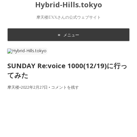
Hybrid-Hills.tokyo
摩天楼𝔼𝕏𝕏さんの公式ウェブサイト
メニュー
コ
ン
テ
ン
ツ
SUNDAY Re:voice 1000(12/19)に行っ
に
移
動
てみた
す
る
摩天楼
•
2022年2月27日
•
コメントを残す