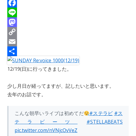
h
B
r
l
F
e
u
a
L
a
e
c
i
M
d
s
e
n
a
C
s
k
b
e
s
o
E
y
o
t
p
m
共
12/19(日)に行ってきました。
o
o
y
a
有
k
d
L
i
少し月日が経ってますが、記したいと思います。
o
i
l
去年のお話です。
n
n
k
こんな朝早いライブは初めてだ
#ステラビ
#ス
テラビーツ
#STELLABEATS
pic.twitter.com/nVNjcOvVeZ