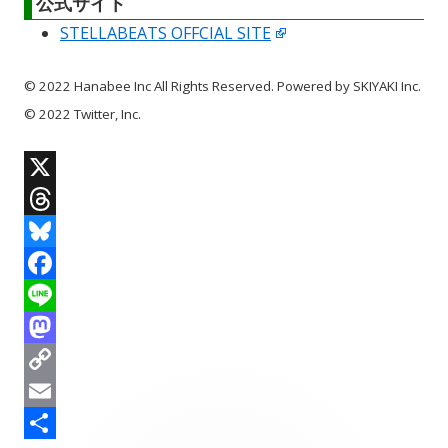
公式サイト
STELLABEATS OFFCIAL SITE
© 2022 Hanabee Inc All Rights Reserved. Powered by SKIYAKI Inc.
© 2022 Twitter, Inc.
X
T
h
B
r
l
F
e
u
a
L
a
e
c
i
M
d
s
e
n
a
C
s
k
b
e
s
o
E