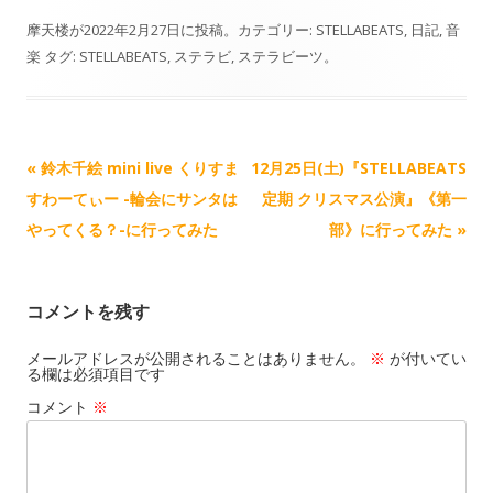
y
o
t
p
m
共
摩天楼
が
2022年2月27日
に投稿。カテゴリー:
STELLABEATS
,
日記
,
音
o
o
y
a
有
楽
タグ:
STELLABEATS
,
ステラビ
,
ステラビーツ
。
k
d
L
i
o
i
l
n
n
記
«
鈴木千絵 mini live くりすま
12月25日(土)『STELLABEATS
k
事
すわーてぃー -輪会にサンタは
定期 クリスマス公演』《第一
ナ
やってくる？-に行ってみた
部》に行ってみた
»
ビ
ゲ
コメントを残す
ー
シ
メールアドレスが公開されることはありません。
※
が付いてい
る欄は必須項目です
ョ
コメント
※
ン