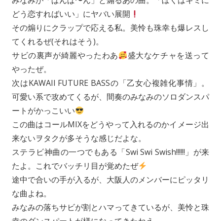
みなみが「ぱんぱ〜ん」と煽るあの曲。「ぼくはキミに
どう恋すればいい」にヤバい展開
その煽りにクラップで応える私。美怜も珠幸も爆レスし
てくれるぜ(それはそう)。
サビの裏声が綺麗やったわあ
盛大なケチャを送って
やったぜ。
次はKAWAII FUTURE BASSの「乙女心複雑化事情」。
可愛い系で攻めてくるが、間奏のみなみのソロダンスパ
ートがかっこいい
この曲はコールMIXをどうやって入れるのかイメージ出
来ないヲタクが多そうな感じだよな。
ステラビ神曲の一つでもある「Swi Swi Swish!!!!!!」が来
たよ。これでバッチリ目が覚めたぜ
途中で合いの手が入るが、大阪人のメンバーにピッタリ
な曲よね。
みなみの落ちサビが割とハマってきているが、美怜と珠