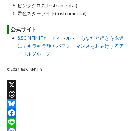
ピンクグロス(Instrumental)
君色スターライト(Instrumental)
公式サイト
&SCiNFINITY | アイドル - 「あなたと輝きを永遠
に」キラキラ輝くパフォーマンスをお届けするア
イドルグループ
©️2021 &SCiNFINITY
X
T
h
B
r
l
F