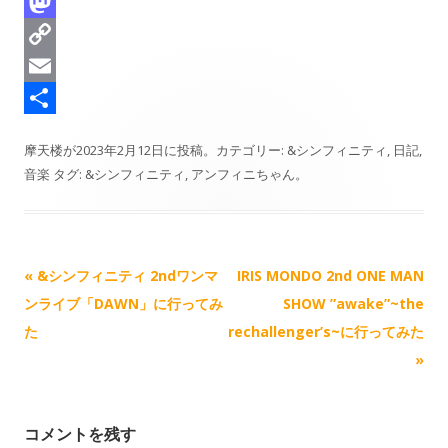
e
u
a
L
a
e
c
i
M
d
s
e
n
a
C
s
k
b
e
s
o
E
y
o
t
p
m
共
摩天楼
が
2023年2月12日
に投稿。カテゴリー:
&シンフィニティ
,
日記
,
o
o
y
a
有
音楽
タグ:
&シンフィニティ
,
アンフィニちゃん
。
k
d
L
i
o
i
l
n
n
記
«
&シンフィニティ 2ndワンマ
IRIS MONDO 2nd ONE MAN
k
事
ンライブ「DAWN」に行ってみ
SHOW ”awake”~the
ナ
た
rechallenger’s~に行ってみた
ビ
»
ゲ
ー
コメントを残す
シ