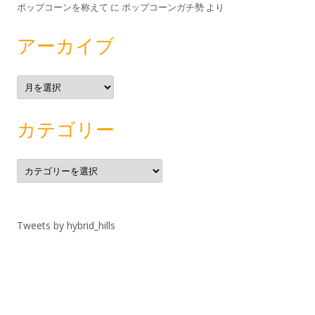
ポップコーンを称えて
に
ポップコーンガチ勢
より
アーカイブ
ア
ー
カ
イ
ブ
カテゴリー
カ
テ
ゴ
リ
ー
Tweets by hybrid_hills