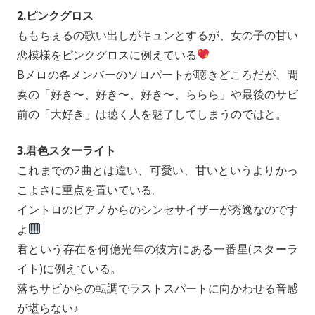
2.ピンクグロス
ももちぇるの歌い出しがキュンとするが、女の子の甘い
恋模様をピンクグロスに例えている
Bメロの各メンバーのソロパートが聴きどころだが、間
奏の「好き〜、好き〜、好き〜、ららら」や最後のサビ
前の「大好き」は聴く人を魅了してしまうのではと。
3.君色スターライト
これまでの2曲とは違い、可愛い、甘いというよりかっ
こよさに重点を置いている。
イントロのピアノからのシンセサイザーが秀逸なのです
よ
君という存在を何億光年の彼方にある一番星(スターラ
イト)に例えている。
落ちサビからの転調でラストスパートに向かわせる音感
が堪らない♪