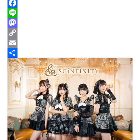
h
B
r
l
F
e
u
a
L
a
e
c
i
M
d
s
e
n
a
C
s
k
b
e
s
o
E
y
o
t
p
m
共
o
o
y
a
有
k
d
L
i
o
i
l
n
n
k