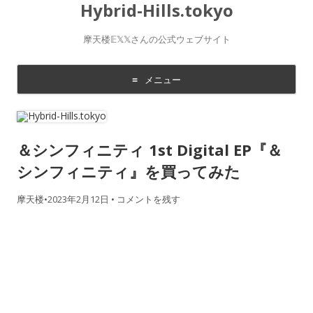
Hybrid-Hills.tokyo
摩天楼𝔼𝕏𝕏さんの公式ウェブサイト
メニュー
コ
ン
テ
ン
ツ
＆シンフィニティ 1st Digital EP『＆
に
移
動
シンフィニティ』を買ってみた
す
る
摩天楼
•
2023年2月12日
•
コメントを残す