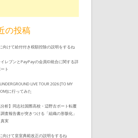
近の投稿
児に向けて給付付き税額控除の説明をするね
ンイレブンとPayPayの会員ID統合に関する詳
゚ート
UNDERGROUND LIVE TOUR 2026 [TO MY
EDOM]に行ってみた
底分析】同志社国際高校・辺野古ボート転覆
、調査報告書が突きつける「組織の形骸化」
う真実
児に向けて皇室典範改正の説明をするね