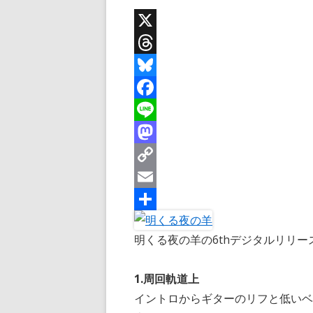
X
T
h
B
r
l
F
e
u
a
L
a
e
c
i
M
d
s
e
n
a
C
s
k
b
e
s
o
E
y
o
t
p
m
共
明くる夜の羊の6thデジタルリリ
o
o
y
a
有
k
d
L
i
1.周回軌道上
o
i
l
イントロからギターのリフと低い
n
n