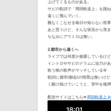
上げてくるものがある。
k
サビの歌詞で「周回軌道上」を跳
遠くに飛んでいく。
難なくこなせる毎日や知らない世
あと思うけど、そんな状況から突き
ちなみにアウトロは無い。
2.都市から遠くへ
ライブでは何度か披露しているけど
イントロやサビのドラムに迫力が
歌う唯の歌声がマッチしている🥁
歌詞に都市(都会)の情景は無いけ
く駆け抜けていこうと、背中を後押
配信サイトはこちら⏩
周回軌道上 b