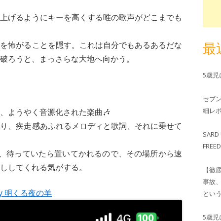
ね上げるようにキーを高くする唯の歌声がどこまでも
最
界を怖がることを隠す。これは自分でもあるあるだな
破ろうと、まっさらな大地へ向かう。
5歳
セブ
細レホ
、ようやく音源化された楽曲🎶
あり、疾走感あふれるメロディと歌詞、それに乗せて
SARD 
FRE
ど、待っていたら置いてかれるので、その場所から速
ししてくれる気がする。
【徹
事故
y 明くる夜の羊
とい
5歳