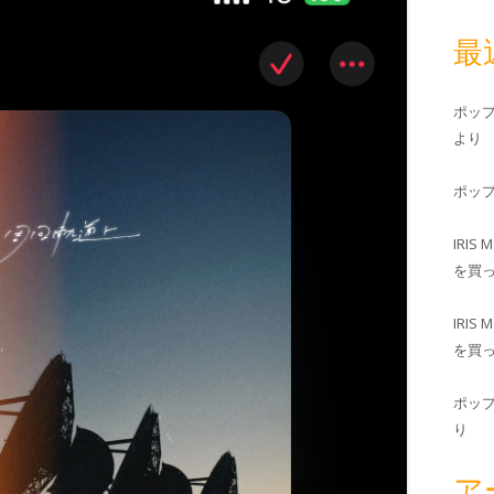
最
ポッ
より
ポッ
IRIS 
を買
IRIS 
を買
ポッ
り
ア