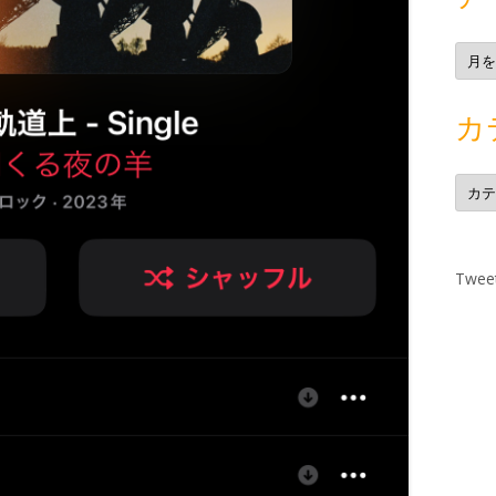
ア
ー
カ
イ
ブ
カ
カ
テ
ゴ
リ
ー
Tweet