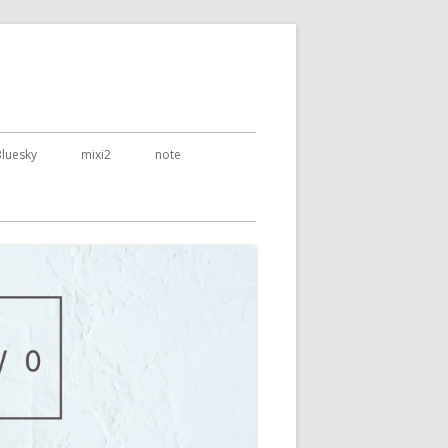
Bluesky
mixi2
note