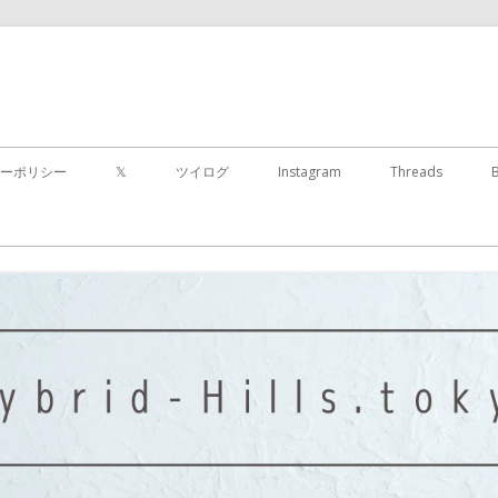
コ
ン
ーポリシー
𝕏
ツイログ
Instagram
Threads
テ
ン
ツ
に
移
動
す
る