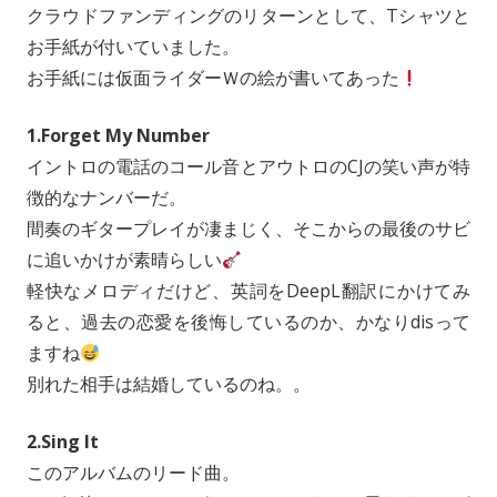
o
i
l
クラウドファンディングのリターンとして、Tシャツと
n
n
お手紙が付いていました。
k
お手紙には仮面ライダーＷの絵が書いてあった
1.Forget My Number
イントロの電話のコール音とアウトロのCJの笑い声が特
徴的なナンバーだ。
間奏のギタープレイが凄まじく、そこからの最後のサビ
に追いかけが素晴らしい
軽快なメロディだけど、英詞をDeepL翻訳にかけてみ
ると、過去の恋愛を後悔しているのか、かなりdisって
ますね
別れた相手は結婚しているのね。。
2.Sing It
このアルバムのリード曲。