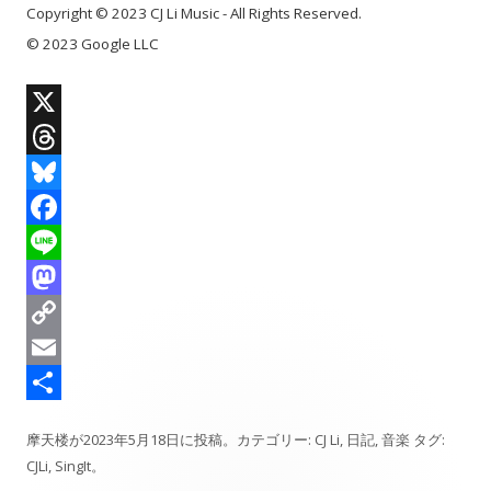
Copyright © 2023 CJ Li Music - All Rights Reserved.
© 2023 Google LLC
X
T
h
B
r
l
F
e
u
a
L
a
e
c
i
M
d
s
e
n
a
C
s
k
b
e
s
o
E
y
o
t
p
m
共
摩天楼
が
2023年5月18日
に投稿。カテゴリー:
CJ Li
,
日記
,
音楽
タグ:
o
o
y
a
有
CJLi
,
SingIt
。
k
d
L
i