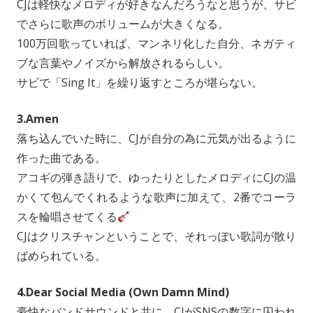
CJは軽快なメロディが好きなんだろうなと思うが、サビ
でさらに歌声のボリュームが大きくなる。
100万回歌っていれば、マンネリ化した自分、ネガティ
ブな言葉やノイズから解放されるらしい。
サビで「Sing It」を繰り返すところが堪らない。
3.Amen
落ち込んでいた時に、CJが自分の為に元気が出るように
作った曲である。
アコギの弾き語りで、ゆったりとしたメロディにCJの温
かくて包んでくれるような歌声に加えて、2番でコーラ
スを輪唱させてくる
CJはクリスチャンということで、それっぽい歌詞が散り
ばめられている。
4.Dear Social Media (Own Damn Mind)
豪快なバンドサウンドと共に、CJがSNSの数字に囚われ