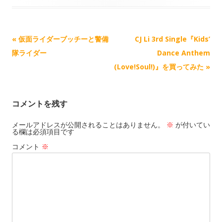
o
i
l
n
n
記
«
仮面ライダーブッチーと警備
CJ Li 3rd Single『Kids’
k
事
隊ライダー
Dance Anthem
ナ
(Love!Soul!)』を買ってみた
»
ビ
ゲ
コメントを残す
ー
シ
メールアドレスが公開されることはありません。
※
が付いてい
る欄は必須項目です
ョ
コメント
※
ン