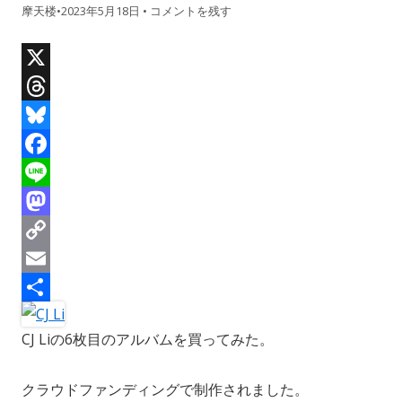
摩天楼
•
2023年5月18日
•
コメントを残す
X
T
h
B
r
l
F
e
u
a
L
a
e
c
i
M
d
s
e
n
a
C
s
k
b
e
s
o
E
y
o
t
p
m
共
CJ Liの6枚目のアルバムを買ってみた。
o
o
y
a
有
k
d
L
i
クラウドファンディングで制作されました。