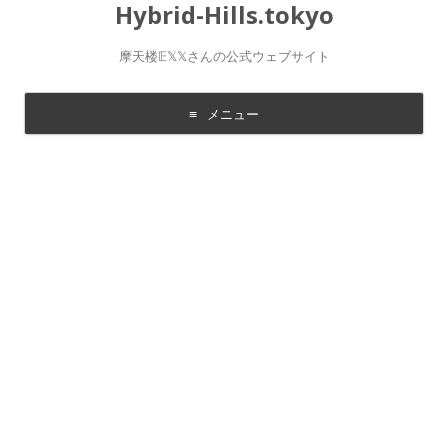
Hybrid-Hills.tokyo
摩天楼𝔼𝕏𝕏さんの公式ウェブサイト
メニュー
コ
ン
テ
ン
ツ
に
移
動
す
る