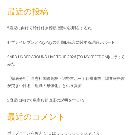
最近の投稿
5歳児に向けて給付付き税額控除の説明をするね
セブンイレブンとPayPayの会員ID統合に関する詳細レポート
SARD UNDERGROUND LIVE TOUR 2026 [TO MY FREEDOM]に行って
みた
【徹底分析】同志社国際高校・辺野古ボート転覆事故、調査報告書
が突きつける「組織の形骸化」という真実
5歳児に向けて皇室典範改正の説明をするね
最近のコメント
ポップコーンを称えて
に
ぽっっっっっっっっぷ
より