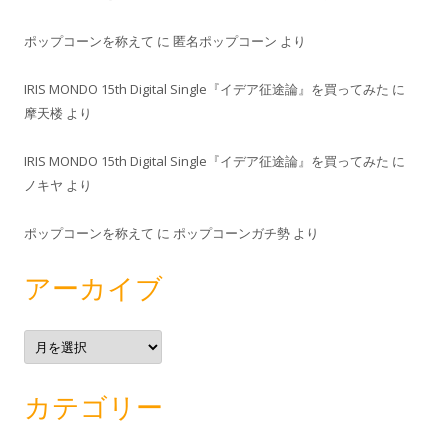
ポップコーンを称えて
に
匿名ポップコーン
より
IRIS MONDO 15th Digital Single『イデア征途論』を買ってみた
に
摩天楼
より
IRIS MONDO 15th Digital Single『イデア征途論』を買ってみた
に
ノキヤ
より
ポップコーンを称えて
に
ポップコーンガチ勢
より
アーカイブ
ア
ー
カ
イ
ブ
カテゴリー