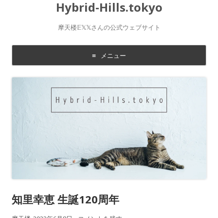
Hybrid-Hills.tokyo
摩天楼𝔼𝕏𝕏さんの公式ウェブサイト
メニュー
コ
ン
テ
ン
ツ
に
移
動
す
る
知里幸恵 生誕120周年