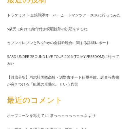
トラケミスト 全焼戦隊オーバーヒートマンツアー2026に行ってみた
5歳児に向けて給付付き税額控除の説明をするね
セブンイレブンとPayPayの会員ID統合に関する詳細レポート
SARD UNDERGROUND LIVE TOUR 2026 [TO MY FREEDOM]に行って
みた
【徹底分析】同志社国際高校・辺野古ボート転覆事故、調査報告書
が突きつける「組織の形骸化」という真実
最近のコメント
ポップコーンを称えて
に
ぽっっっっっっっっぷ
より