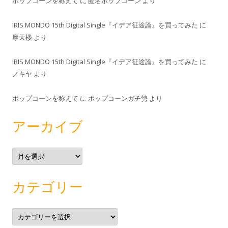
ポップコーンを称えて
に
匿名ポップコーン
より
IRIS MONDO 15th Digital Single『イデア征途論』を買ってみた
に
摩天楼
より
IRIS MONDO 15th Digital Single『イデア征途論』を買ってみた
に
ノキヤ
より
ポップコーンを称えて
に
ポップコーンガチ勢
より
アーカイブ
ア
ー
カ
イ
ブ
カテゴリー
カ
テ
ゴ