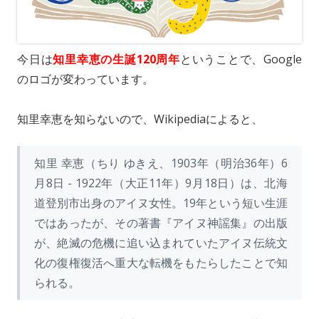
o
i
l
n
n
k
今日は
知里幸恵の生誕120周年
ということで、Google
のロゴが変わっています。
知里幸恵を知らないので、Wikipediaによると、
知里 幸恵（ちり ゆきえ、1903年（明治36年）6
月8日 - 1922年（大正11年）9月18日）は、北海
道登別市出身のアイヌ女性。19年という短い生涯
ではあったが、その著書『アイヌ神謡集』の出版
が、絶滅の危機に追い込まれていたアイヌ伝統文
化の復権復活へ重大な転機をもたらしたことで知
られる。