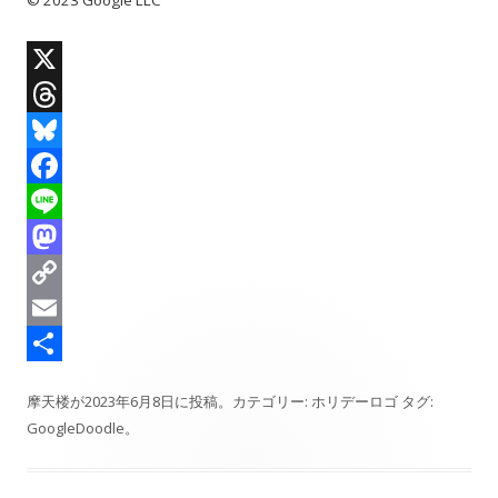
© 2023 Google LLC
X
T
h
B
r
l
F
e
u
a
L
a
e
c
i
M
d
s
e
n
a
C
s
k
b
e
s
o
E
y
o
t
p
m
共
摩天楼
が
2023年6月8日
に投稿。カテゴリー:
ホリデーロゴ
タグ:
o
o
y
a
有
GoogleDoodle
。
k
d
L
i
o
i
l