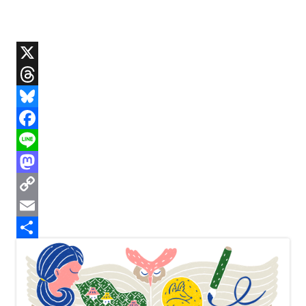
X
T
h
B
r
l
F
e
u
a
L
a
e
c
i
M
d
s
e
n
a
C
s
k
b
e
s
o
E
y
o
t
p
m
共
o
o
y
a
有
k
d
L
i