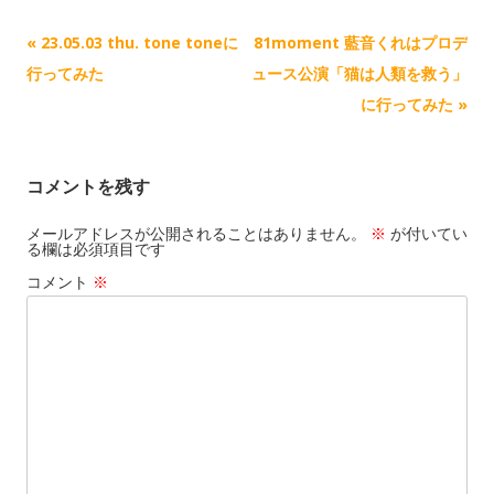
n
n
記
«
23.05.03 thu. tone toneに
81moment 藍音くれはプロデ
k
事
行ってみた
ュース公演「猫は人類を救う」
ナ
に行ってみた
»
ビ
ゲ
コメントを残す
ー
シ
メールアドレスが公開されることはありません。
※
が付いてい
る欄は必須項目です
ョ
コメント
※
ン