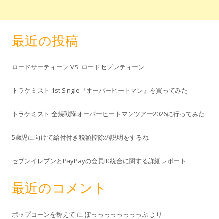
最近の投稿
ロードサーティーン VS. ロードセブンティーン
トラケミスト 1st Single『オーバーヒートマン』を買ってみた
トラケミスト 全焼戦隊オーバーヒートマンツアー2026に行ってみた
5歳児に向けて給付付き税額控除の説明をするね
セブンイレブンとPayPayの会員ID統合に関する詳細レポート
最近のコメント
ポップコーンを称えて
に
ぽっっっっっっっっぷ
より