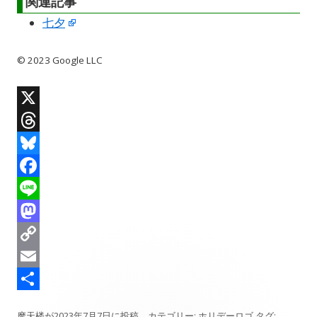
関連記事
七夕
© 2023 Google LLC
X
T
h
B
r
l
F
e
u
a
L
a
e
c
i
M
d
s
e
n
a
C
s
k
b
e
s
o
E
y
o
t
p
m
共
摩天楼
が
2023年7月7日
に投稿。カテゴリー:
ホリデーロゴ
タグ: