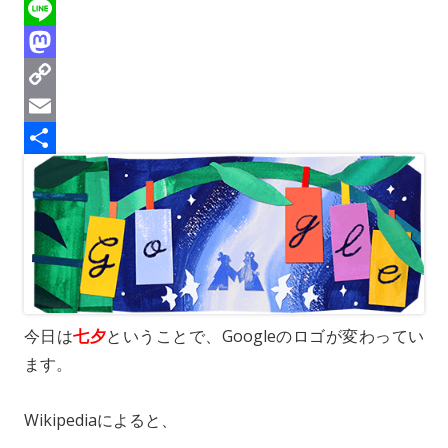
r
l
F
e
u
a
L
a
e
c
i
M
d
s
e
n
a
C
s
k
b
e
s
o
E
y
o
t
p
m
共
o
o
y
a
有
k
d
L
i
o
i
l
n
n
k
今日は
七夕
ということで、Googleのロゴが変わってい
ます。
Wikipediaによると、