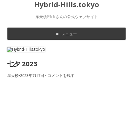
Hybrid-Hills.tokyo
摩天楼𝔼𝕏𝕏さんの公式ウェブサイト
メニュー
コ
ン
テ
ン
ツ
七夕 2023
に
移
動
す
摩天楼
•
2023年7月7日
•
コメントを残す
る