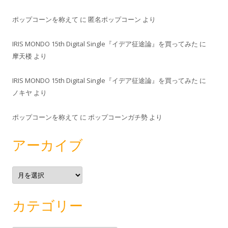
ポップコーンを称えて
に
匿名ポップコーン
より
IRIS MONDO 15th Digital Single『イデア征途論』を買ってみた
に
摩天楼
より
IRIS MONDO 15th Digital Single『イデア征途論』を買ってみた
に
ノキヤ
より
ポップコーンを称えて
に
ポップコーンガチ勢
より
アーカイブ
ア
ー
カ
イ
ブ
カテゴリー