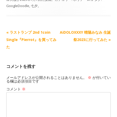
o
o
y
a
有
GoogleDoodle
,
七夕
。
k
d
L
i
o
i
l
n
n
記
«
ラストランプ 2nd 1coin
AiDOLOXXXY 晴陽みなみ 生誕
k
事
Single『Pierrot』を買ってみ
祭2023に行ってみた
»
ナ
た
ビ
ゲ
コメントを残す
ー
シ
メールアドレスが公開されることはありません。
※
が付いてい
る欄は必須項目です
ョ
コメント
※
ン