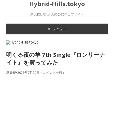
Hybrid-Hills.tokyo
摩天楼𝔼𝕏𝕏さんの公式ウェブサイト
メニュー
コ
ン
テ
ン
ツ
明くる夜の羊 7th Single『ロンリーナ
に
移
動
イト』を買ってみた
す
る
摩天楼
•
2023年7月29日
•
コメントを残す