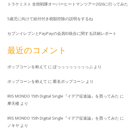
トラケミスト 全焼戦隊オーバーヒートマンツアー2026に行ってみた
5歳児に向けて給付付き税額控除の説明をするね
セブンイレブンとPayPayの会員ID統合に関する詳細レポート
最近のコメント
ポップコーンを称えて
に
ぽっっっっっっっっぷ
より
ポップコーンを称えて
に
匿名ポップコーン
より
IRIS MONDO 15th Digital Single『イデア征途論』を買ってみた
に
摩天楼
より
IRIS MONDO 15th Digital Single『イデア征途論』を買ってみた
に
ノキヤ
より