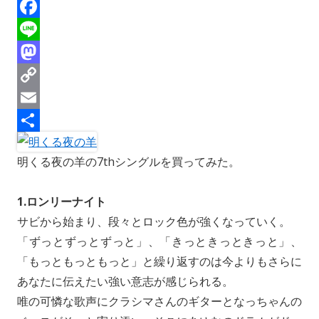
h
B
r
l
F
e
u
a
L
a
e
c
i
M
d
s
e
n
a
C
s
k
b
e
s
o
E
y
o
t
p
m
共
明くる夜の羊の7thシングルを買ってみた。
o
o
y
a
有
k
d
L
i
1.ロンリーナイト
o
i
l
サビから始まり、段々とロック色が強くなっていく。
n
n
「ずっとずっとずっと」、「きっときっときっと」、
k
「もっともっともっと」と繰り返すのは今よりもさらに
あなたに伝えたい強い意志が感じられる。
唯の可憐な歌声にクラシマさんのギターとなっちゃんの