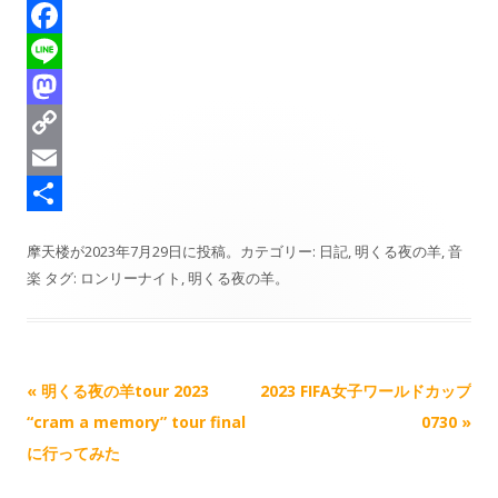
h
B
r
l
F
e
u
a
L
a
e
c
i
M
d
s
e
n
a
C
s
k
b
e
s
o
E
y
o
t
p
m
共
摩天楼
が
2023年7月29日
に投稿。カテゴリー:
日記
,
明くる夜の羊
,
音
o
o
y
a
有
楽
タグ:
ロンリーナイト
,
明くる夜の羊
。
k
d
L
i
o
i
l
n
n
記
«
明くる夜の羊tour 2023
2023 FIFA女子ワールドカップ
k
事
“cram a memory” tour final
0730
»
ナ
に行ってみた
ビ