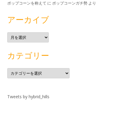
ポップコーンを称えて
に
ポップコーンガチ勢
より
アーカイブ
ア
ー
カ
イ
ブ
カテゴリー
カ
テ
ゴ
リ
ー
Tweets by hybrid_hills