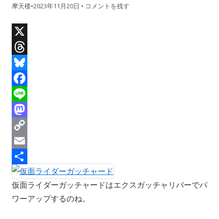
摩天楼
•
2023年11月20日
•
コメントを残す
X
T
h
B
r
l
F
e
u
a
L
a
e
c
i
M
d
s
e
n
a
C
s
k
b
e
s
o
E
y
o
t
p
m
共
仮面ライダーガッチャードはエクスガッチャリバーでパ
o
o
y
a
有
ワーアップするのね。
k
d
L
i