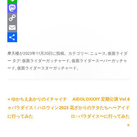
e
u
a
L
a
e
c
i
M
d
s
e
n
a
C
s
k
b
e
s
o
E
y
o
t
p
m
共
摩天楼
が
2023年11月20日
に投稿。カテゴリー:
ニュース
,
仮面ライダ
o
o
y
a
有
ー
タグ:
仮面ライダーガッチャード
,
仮面ライダースーパーガッチャ
k
d
L
i
ード
,
仮面ライダースターガッチャード
。
o
i
l
n
n
k
記
«
ゆかちえあかりのイチャイチ
AiDOLOXXXY 定期公演 Vol.6
事
ャパラダイス！ハロウィン2023
花ざかりのヲタたちへ〜アイド
ナ
に行ってみた
ロ♂パラダイス〜に行ってみた
ビ
»
ゲ