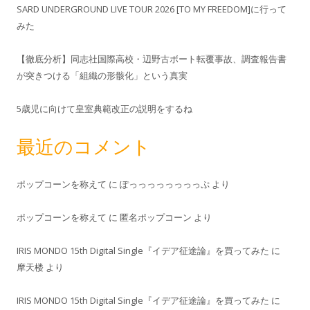
SARD UNDERGROUND LIVE TOUR 2026 [TO MY FREEDOM]に行って
みた
【徹底分析】同志社国際高校・辺野古ボート転覆事故、調査報告書
が突きつける「組織の形骸化」という真実
5歳児に向けて皇室典範改正の説明をするね
最近のコメント
ポップコーンを称えて
に
ぽっっっっっっっっぷ
より
ポップコーンを称えて
に
匿名ポップコーン
より
IRIS MONDO 15th Digital Single『イデア征途論』を買ってみた
に
摩天楼
より
IRIS MONDO 15th Digital Single『イデア征途論』を買ってみた
に