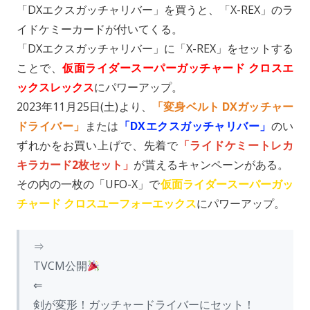
o
i
l
「DXエクスガッチャリバー」を買うと、「X-REX」のラ
n
n
イドケミーカードが付いてくる。
k
「DXエクスガッチャリバー」に「X-REX」をセットする
ことで、
仮面ライダースーパーガッチャード クロスエ
ックスレックス
にパワーアップ。
2023年11月25日(土)より、
「変身ベルト DXガッチャー
ドライバー」
または
「DXエクスガッチャリバー」
のい
ずれかをお買い上げで、先着で
「ライドケミートレカ
キラカード2枚セット」
が貰えるキャンペーンがある。
その内の一枚の「UFO-X」で
仮面ライダースーパーガッ
チャード クロスユーフォーエックス
にパワーアップ。
⇒
TVCM公開
⇐
剣が変形！ガッチャードライバーにセット！