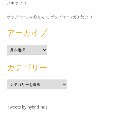
ノキヤ
より
ポップコーンを称えて
に
ポップコーンガチ勢
より
アーカイブ
ア
ー
カ
イ
ブ
カテゴリー
カ
テ
ゴ
リ
ー
Tweets by hybrid_hills