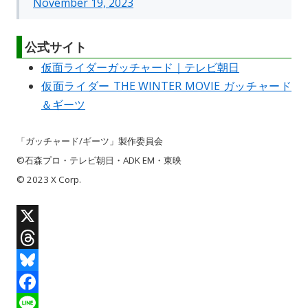
November 19, 2023
公式サイト
仮面ライダーガッチャード｜テレビ朝日
仮面ライダー THE WINTER MOVIE ガッチャード
＆ギーツ
「ガッチャード/ギーツ」製作委員会
©石森プロ・テレビ朝日・ADK EM・東映
© 2023 X Corp.
X
T
h
B
r
l
F