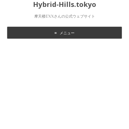
Hybrid-Hills.tokyo
摩天楼𝔼𝕏𝕏さんの公式ウェブサイト
メニュー
コ
ン
テ
ン
ツ
に
移
動
す
る