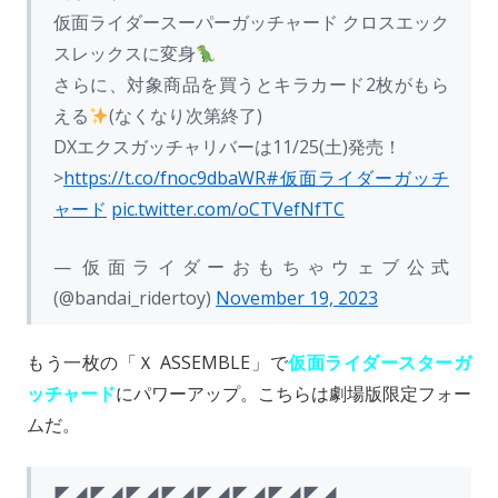
仮面ライダースーパーガッチャード クロスエック
スレックスに変身
さらに、対象商品を買うとキラカード2枚がもら
える
(なくなり次第終了)
DXエクスガッチャリバーは11/25(土)発売！
>
https://t.co/fnoc9dbaWR
#仮面ライダーガッチ
ャード
pic.twitter.com/oCTVefNfTC
— 仮面ライダーおもちゃウェブ公式
(@bandai_ridertoy)
November 19, 2023
もう一枚の「Ｘ ASSEMBLE」で
仮面ライダースターガ
ッチャード
にパワーアップ。こちらは劇場版限定フォー
ムだ。
◤◢◤◢◤◢◤◢◤◢◤◢◤◢◤◢