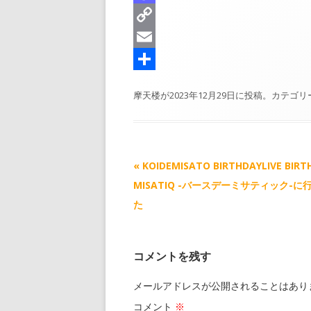
a
e
c
i
M
d
s
e
n
a
C
s
k
b
e
s
o
E
y
o
t
p
m
共
摩天楼
が
2023年12月29日
に投稿。カテゴリ
o
o
y
a
有
k
d
L
i
o
i
l
記
«
KOIDEMISATO BIRTHDAYLIVE BIRT
n
n
事
MISATIQ -バースデーミサティック-
k
ナ
た
ビ
ゲ
コメントを残す
ー
シ
メールアドレスが公開されることはあり
ョ
コメント
※