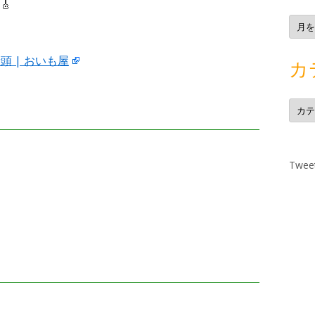
🎸
ア
ー
カ
イ
ブ
音頭 | おいも屋
カ
カ
テ
ゴ
リ
ー
Tweet