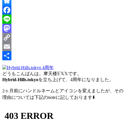
Threads
Bluesky
Facebook
Line
Mastodon
Copy
Link
Email
共
どうもこんばんは。摩天楼𝔼𝕏𝕏です。
有
Hybrid-Hills.tokyo
を立ち上げて、4周年になりました。
2ヶ月前にハンドルネームとアイコンを変えましたが、その
理由については下記のnoteに記しております⬇️