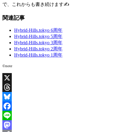
で、これからも書き続けます✍️
関連記事
Hybrid-Hills.tokyo 6周年
Hybrid-Hills.tokyo 5周年
Hybrid-Hills.tokyo 3周年
Hybrid-Hills.tokyo 2周年
Hybrid-Hills.tokyo 1周年
©note
X
Threads
Bluesky
Facebook
Line