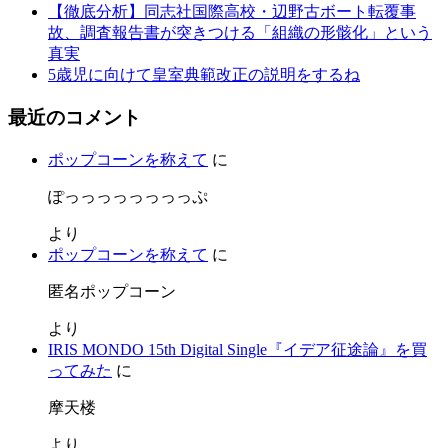
【徹底分析】同志社国際高校・辺野古ボート転覆事
故、調査報告書が突きつける「組織の形骸化」という
真実
5歳児に向けて皇室典範改正の説明をするね
最近のコメント
ポップコーンを称えて
に
ぽっっっっっっっっぷ
より
ポップコーンを称えて
に
匿名ポップコーン
より
IRIS MONDO 15th Digital Single『イデア征途論』を買
ってみた
に
摩天楼
より