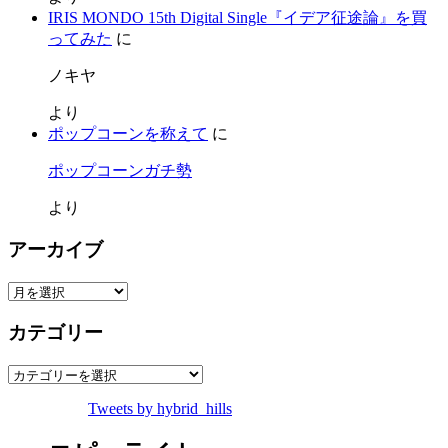
IRIS MONDO 15th Digital Single『イデア征途論』を買
ってみた
に
ノキヤ
より
ポップコーンを称えて
に
ポップコーンガチ勢
より
アーカイブ
ア
ー
カテゴリー
カ
イ
カ
ブ
テ
Tweets by hybrid_hills
ゴ
リ