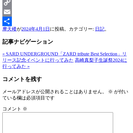
Mastodon
Copy
Link
Email
摩天楼
が
2024年4月1日
に投稿。カテゴリー:
日記
。
共
有
記事ナビゲーション
«
SARD UNDERGROUND「ZARD tribute Best Selection」リ
リース記念イベントに行ってみた
高崎真梨子生誕祭2024に
行ってみた
»
コメントを残す
メールアドレスが公開されることはありません。
※
が付い
ている欄は必須項目です
コメント
※