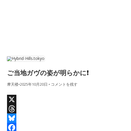
ご当地ガヴの姿が明らかに❗️
摩天楼
•
2025年10月20日
•
コメントを残す
X
T
h
B