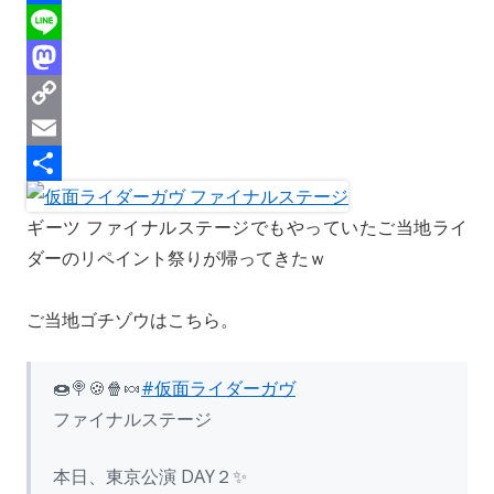
r
l
F
e
u
a
L
a
e
c
i
M
d
s
e
n
a
C
s
k
b
e
s
o
E
y
o
t
p
m
共
ギーツ ファイナルステージでもやっていたご当地ライ
o
o
y
a
有
ダーのリペイント祭りが帰ってきたｗ
k
d
L
i
o
i
l
ご当地ゴチゾウはこちら。
n
n
k
🍩🍭🍪🍿🍬
#仮面ライダーガヴ
ファイナルステージ
本日、東京公演 DAY２✨