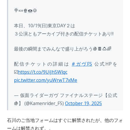
🍭🍬🍿🍩🍪
本日、10/19(日)東京DAY２は
３公演ともアーカイブ付きの配信チケットあり‼️
最後の瞬間までみんなで盛り上がろう🍇🍫🍮🌈
配信チケットの詳細は
#ガヴFS
公式HPを
☑️
https://t.co/9UiJh5Wlqc
pic.twitter.com/yuWrwT7xMe
— 仮面ライダーガヴ ファイナルステージ【公式
🍇】 (@Kamenrider_FS)
October 19, 2025
石川のご当地フォームはすぐに解禁されたが、他のフォ
ームは解禁されず。。