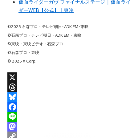
仮面ライダーガヴ ファイナルステージ | 仮面ライ
ダーWEB【公式】｜東映
©2025 石森プロ・テレビ朝日･ADK EM･東映
©石森プロ・テレビ朝日・ADK EM・東映
©東映・東映ビデオ・石森プロ
©石森プロ・東映
© 2025 X Corp.
X
T
h
B
r
l
F
e
u
a
L
a
e
c
i
M