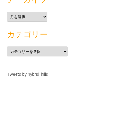
ア
ー
カ
イ
ブ
カテゴリー
カ
テ
ゴ
リ
ー
Tweets by hybrid_hills