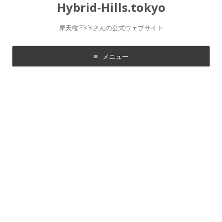
Hybrid-Hills.tokyo
摩天楼𝔼𝕏𝕏さんの公式ウェブサイト
メニュー
コ
ン
テ
ン
ツ
に
移
動
す
る