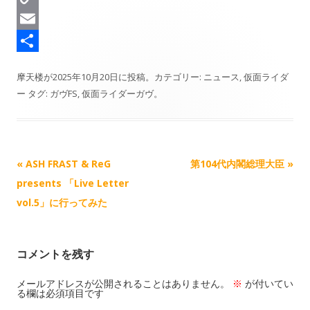
d
s
e
n
a
C
s
k
b
e
s
o
E
y
o
t
p
m
共
摩天楼
が
2025年10月20日
に投稿。カテゴリー:
ニュース
,
仮面ライダ
o
o
y
a
有
ー
タグ:
ガヴFS
,
仮面ライダーガヴ
。
k
d
L
i
o
i
l
n
n
記
«
ASH FRAST & ReG
第104代内閣総理大臣
»
k
事
presents 「Live Letter
ナ
vol.5」に行ってみた
ビ
ゲ
コメントを残す
ー
シ
メールアドレスが公開されることはありません。
※
が付いてい
る欄は必須項目です
ョ