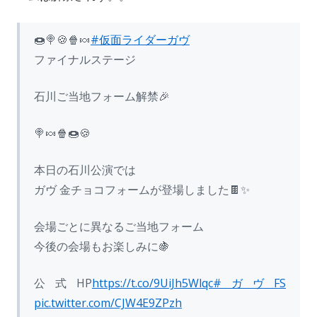
🍩🍭🍪🍿🍬
#仮面ライダーガヴ
ファイナルステージ
石川ご当地フォーム解禁🎉
🍭🍬🍿🍩🍪
本日の石川公演では
ガヴ 金チョコフォームが登場しました🍫✨
会場ごとに異なるご当地フォーム
今後の会場もお楽しみに🍇
公式HP
https://t.co/9UiJh5Wlqc
#ガヴFS
pic.twitter.com/CJW4E9ZPzh