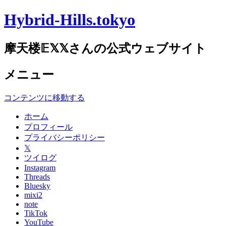
Hybrid-Hills.tokyo
摩天楼𝔼𝕏𝕏さんの公式ウェブサイト
メニュー
コンテンツに移動する
ホーム
プロフィール
プライバシーポリシー
𝕏
ツイログ
Instagram
Threads
Bluesky
mixi2
note
TikTok
YouTube