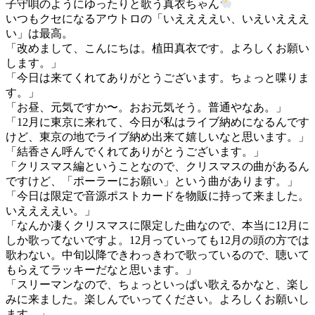
子守唄のようにゆったりと歌う真衣ちゃん
いつもクセになるアウトロの「いええええい、いえいえええ
い」は最高。
「改めまして、こんにちは。植田真衣です。よろしくお願い
します。」
「今日は来てくれてありがとうございます。ちょっと喋りま
す。」
「お昼、元気ですか〜。おお元気そう。普通やなあ。」
「12月に東京に来れて、今日が私はライブ納めになるんです
けど、東京の地でライブ納め出来て嬉しいなと思います。」
「結香さん呼んでくれてありがとうございます。」
「クリスマス編ということなので、クリスマスの曲があるん
ですけど、「ポーラーにお願い」という曲があります。」
「今日は限定で音源ポストカードを物販に持って来ました。
いええええい。」
「なんか凄くクリスマスに限定した曲なので、本当に12月に
しか歌ってないですよ。12月っていっても12月の頭の方では
歌わない。中旬以降できわっきわで歌っているので、聴いて
もらえてラッキーだなと思います。」
「スリーマンなので、ちょっといっぱい歌えるかなと、楽し
みに来ました。楽しんでいってください。よろしくお願いし
ます。」