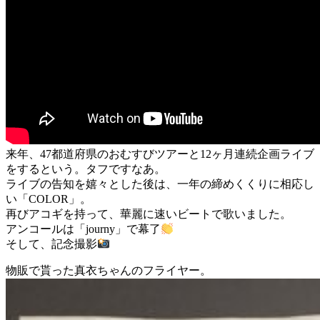
来年、47都道府県のおむすびツアーと12ヶ月連続企画ライブ
をするという。タフですなあ。
ライブの告知を嬉々とした後は、一年の締めくくりに相応し
い「COLOR」。
再びアコギを持って、華麗に速いビートで歌いました。
アンコールは「journy」で幕了
そして、記念撮影
物販で貰った真衣ちゃんのフライヤー。