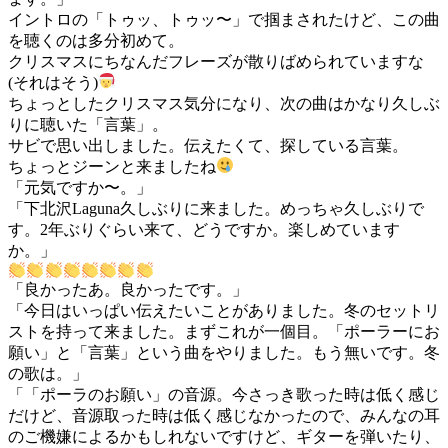
イントロの「トゥッ、トゥッ〜」で掴まされたけど、この曲
を聴くのは多分初めて。
クリスマスにちなんだフレーズが散りばめられていますな
(それはそう)
ちょっとしたクリスマス気分になり、次の曲はかなり久しぶ
りに聴いた「言葉」。
サビで思い出しました。伝えたくて、探している言葉。
ちょっとジーンと来ましたね
「元気ですか〜。」
「下北沢Laguna久しぶりに来ました。めっちゃ久しぶりで
す。2年ぶりぐらい来て、どうですか。楽しめています
か。」
「良かったあ。良かったです。」
「今日はいっぱい伝えたいことがありました。冬のセットリ
ストを持って来ました。まずこれが一個目。「ポーラーにお
願い」と「言葉」という曲をやりました。もう無いです。冬
の歌は。」
「「ポーラのお願い」の音源。今さっき歌った時は低く感じ
だけど、音源取った時は低く感じなかったので、みんなの耳
のご機嫌によるかもしれないですけど、ギターを弾いたり、