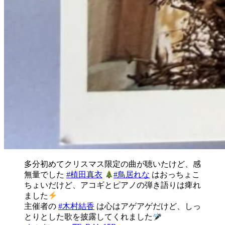
多分初めてクリスマス限定の曲が聴いたけど、感
無量でした
#植田真衣
#鳥居れな
はおっちょこ
ちょいだけど、アコギとピアノの弾き語りは痺れ
ました
主催者の
#木村結香
は心はアゲアゲだけど、しっ
とりとした歌を披露してくれました