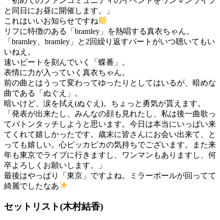
「初めてのファンコミュニティのイベントをワンマンライブ
と同日にお昼に開催します。」
これはいいお知らせですね
リフに特徴のある「bramley」を熱唱する真衣ちゃん。
「bramley、bramley」と2回繰り返すパートがいつ聴いてもい
いねえ。
速いビートを刻んでいく「蝶番」。
表情に力が入っていく真衣ちゃん。
前の曲とはうって変わってゆったりとしてはいるが、暗めな
曲である「ぬぐえ」。
暗いけど、涙を拭え(ぬぐえ)。ちょっと勇気が貰えます。
「発表が出来たし、みんなの顔も見れたし、私は後一曲歌っ
てバトンタッチしようと思います。今日は本当にいっぱい来
てくれて嬉しかったです。歳末に皆さんにお会い出来て、と
っても嬉しい。心ピッカピカの気持ちでございます。また来
年も東京でライブに行きますし、ワンマンもありますし、何
卒よろしくお願いします。」
最後はやっぱり「東京」ですよね。ミラーボールが回ってて
綺麗でしたなあ
セットリスト(木村結香)