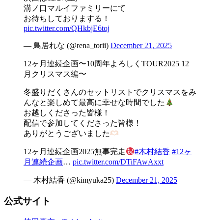
溝ノ口マルイファミリーにて
お待ちしておりまする！
pic.twitter.com/QHkbjE6toj
— 鳥居れな (@rena_torii)
December 21, 2025
12ヶ月連続企画〜10周年よろしくTOUR2025 12
月クリスマス編〜
冬盛りだくさんのセットリストでクリスマスをみ
んなと楽しめて最高に幸せな時間でした
お越しくださった皆様！
配信で参加してくださった皆様！
ありがとうございました
12ヶ月連続企画2025無事完走
#木村結香
#12ヶ
月連続企画
…
pic.twitter.com/DTiFAwAxxt
— 木村結香 (@kimyuka25)
December 21, 2025
公式サイト