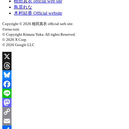
植田真衣 official web site
鳥居れな
木村結香 Official website
Copyright © 2026 植田真衣 official web site.
©rena torii
© Copyright Kimura Yuka. All rights Reserved.
© 2026 X Corp.
© 2026 Google LLC
X
Threads
Bluesky
Facebook
Line
Mastodon
Copy