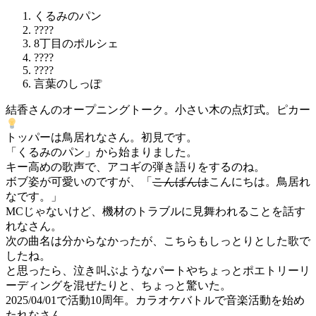
くるみのパン
????
8丁目のポルシェ
????
????
言葉のしっぽ
結香さんのオープニングトーク。小さい木の点灯式。ピカー
トッパーは鳥居れなさん。初見です。
「くるみのパン」から始まりました。
キー高めの歌声で、アコギの弾き語りをするのね。
ボブ姿が可愛いのですが、「
こんばんは
こんにちは。鳥居れ
なです。」
MCじゃないけど、機材のトラブルに見舞われることを話す
れなさん。
次の曲名は分からなかったが、こちらもしっとりとした歌で
したね。
と思ったら、泣き叫ぶようなパートやちょっとポエトリーリ
ーディングを混ぜたりと、ちょっと驚いた。
2025/04/01で活動10周年。カラオケバトルで音楽活動を始め
たれなさん。