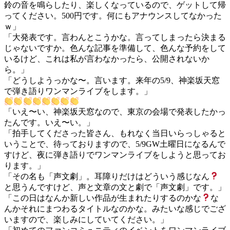
鈴の音を鳴らしたり、楽しくなっているので、ゲットして帰
ってください。500円です。何にもアナウンスしてなかった
ｗ」
「大発表です。言わんとこうかな。言ってしまったら決まる
じゃないですか。色んな記事を準備して、色んな予約をして
いるけど、これは私が言わなかったら、公開されないか
ら。」
「どうしようっかな〜。言います。来年の5/9、神楽坂天窓
で弾き語りワンマンライブをします。」
「いえ〜い、神楽坂天窓なので、東京の会場で発表したかっ
たんです。いえ〜い。」
「拍手してくださった皆さん、もれなく当日いらっしゃると
いうことで、待っておりますので、5/9GW土曜日になるんで
すけど、夜に弾き語りでワンマンライブをしようと思ってお
ります。」
「その名も「声文劇」。耳障りだけはどういう感じなん
と思うんですけど、声と文章の文と劇で「声文劇」です。」
「この日はなんか新しい作品が生まれたりするのかな
な
んかそれにまつわるタイトルなのかな。みたいな感じでござ
いますので、楽しみにしていてください。」