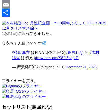
Copy
Link
Email
共
有
12/21(日)に行ってきました。
真衣ちゃん目当てです
#植田真衣
はFINAL(今年最後)
#鳥居れな
と
#木村
結香
は初見
pic.twitter.com/X8JeSoqpiD
— 摩天楼𝔼𝕏𝕏 (@hybrid_hills)
December 21, 2025
フライヤーを貰う。
セットリスト(鳥居れな)