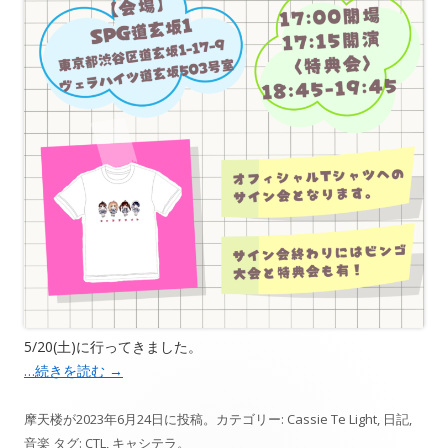
5/20(土)に行ってきました。
…続きを読む
→
摩天楼
が
2023年6月24日
に投稿。カテゴリー:
Cassie Te Light
,
日記
,
音楽
タグ:
CTL
,
キャシテラ
。