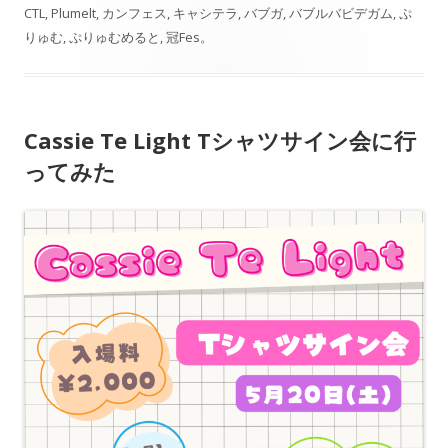
CTL
,
Plumelt
,
カンフェス
,
キャシテラ
,
バブガ
,
バブルバビデガム
,
ぷ
りゅむ
,
ぷりゅむめると
,
冠Fes
。
Cassie Te Light Tシャツサイン会に行
ってみた