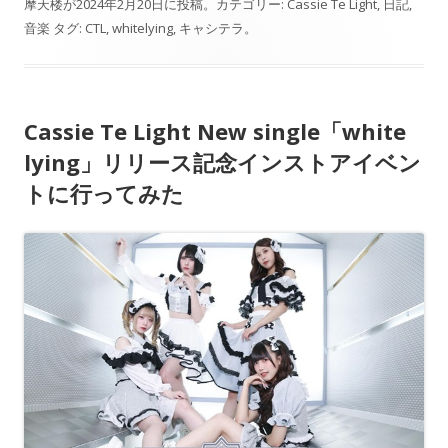
摩天楼
が
2024年2月20日
に投稿。カテゴリー:
Cassie Te Light
,
日記
,
音楽
タグ:
CTL
,
whitelying
,
キャシテラ
。
Cassie Te Light New single「white
lying」リリース記念インストアイベン
トに行ってみた