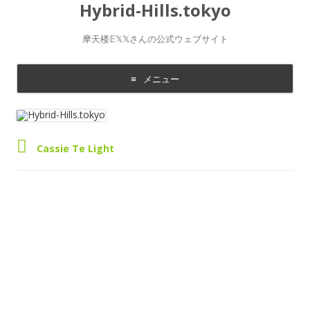
Hybrid-Hills.tokyo
摩天楼𝔼𝕏𝕏さんの公式ウェブサイト
メニュー
コ
ン
テ
ン
ツ
に
Cassie Te Light
移
動
す
る