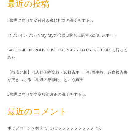
最近の投稿
5歳児に向けて給付付き税額控除の説明をするね
セブンイレブンとPayPayの会員ID統合に関する詳細レポート
SARD UNDERGROUND LIVE TOUR 2026 [TO MY FREEDOM]に行って
みた
【徹底分析】同志社国際高校・辺野古ボート転覆事故、調査報告書
が突きつける「組織の形骸化」という真実
5歳児に向けて皇室典範改正の説明をするね
最近のコメント
ポップコーンを称えて
に
ぽっっっっっっっっぷ
より