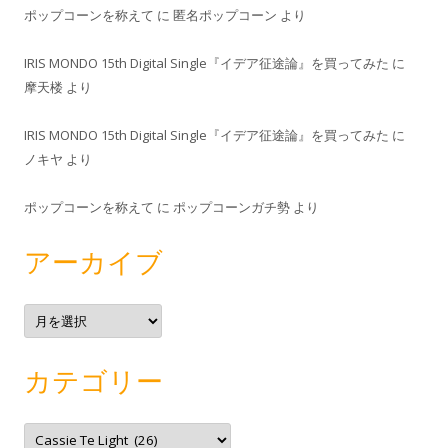
ポップコーンを称えて
に
匿名ポップコーン
より
IRIS MONDO 15th Digital Single『イデア征途論』を買ってみた
に
摩天楼
より
IRIS MONDO 15th Digital Single『イデア征途論』を買ってみた
に
ノキヤ
より
ポップコーンを称えて
に
ポップコーンガチ勢
より
アーカイブ
ア
ー
カ
イ
ブ
カテゴリー
カ
テ