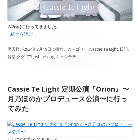
2/2(金)に行ってきました。
…続きを読む
→
摩天楼
が
2024年2月19日
に投稿。カテゴリー:
Cassie Te Light
,
日記
,
音楽
タグ:
CTL
,
whitelying
,
キャシテラ
。
Cassie Te Light 定期公演『Orion』〜
月乃ほのかプロデュース公演〜に行っ
てみた
1/17(水)に行ってきました。