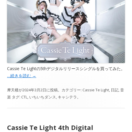
Cassie Te Lightの5thデジタルリリースシングルを買ってみた。
…続きを読む
→
摩天楼
が
2024年3月2日
に投稿。カテゴリー:
Cassie Te Light
,
日記
,
音
楽
タグ:
CTL
,
いちいちダンス
,
キャシテラ
。
Cassie Te Light 4th Digital