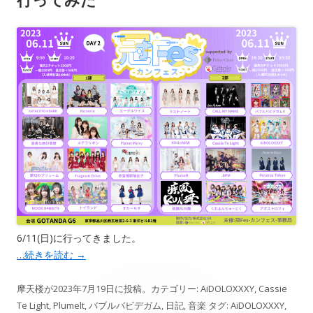
6/11(日)に行ってきました。
…続きを読む
→
摩天楼
が
2023年7月19日
に投稿。カテゴリー:
AiDOLOXXXY
,
Cassie
Te Light
,
Plumelt
,
バブルバビデガム
,
日記
,
音楽
タグ:
AiDOLOXXXY
,