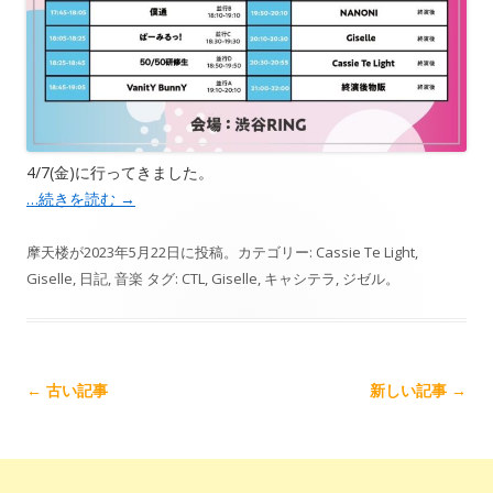
4/7(金)に行ってきました。
…続きを読む
→
摩天楼
が
2023年5月22日
に投稿。カテゴリー:
Cassie Te Light
,
Giselle
,
日記
,
音楽
タグ:
CTL
,
Giselle
,
キャシテラ
,
ジゼル
。
記
←
古い記事
新しい記事
→
事
ナ
ビ