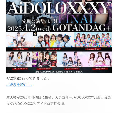
4/2(水)に行ってきました。
…続きを読む
→
摩天楼
が
2025年4月8日
に投稿。カテゴリー:
AiDOLOXXXY
,
日記
,
音楽
タグ:
AiDOLOXXXY
,
アイドロ定期公演
。