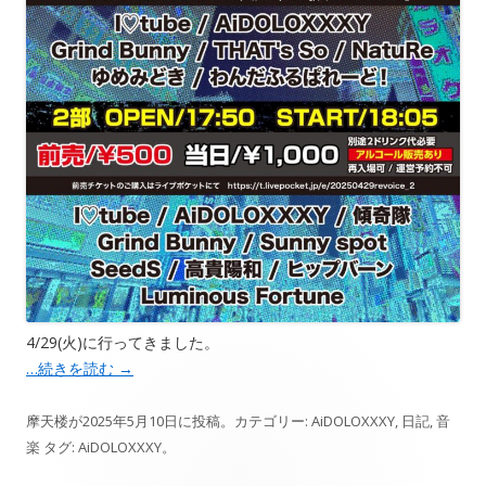
4/29(火)に行ってきました。
…続きを読む
→
摩天楼
が
2025年5月10日
に投稿。カテゴリー:
AiDOLOXXXY
,
日記
,
音
楽
タグ:
AiDOLOXXXY
。