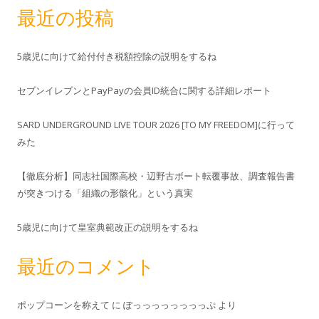
最近の投稿
5歳児に向けて給付付き税額控除の説明をするね
セブンイレブンとPayPayの会員ID統合に関する詳細レポート
SARD UNDERGROUND LIVE TOUR 2026 [TO MY FREEDOM]に行って
みた
【徹底分析】同志社国際高校・辺野古ボート転覆事故、調査報告書
が突きつける「組織の形骸化」という真実
5歳児に向けて皇室典範改正の説明をするね
最近のコメント
ポップコーンを称えて
に
ぽっっっっっっっっぷ
より