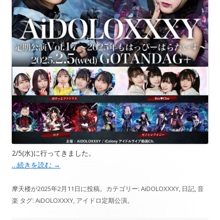
2/5(水)に行ってきました。
…続きを読む
→
摩天楼
が
2025年2月11日
に投稿。カテゴリー:
AiDOLOXXXY
,
日記
,
音
楽
タグ:
AiDOLOXXXY
,
アイドロ定期公演
。