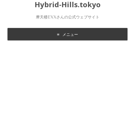
Hybrid-Hills.tokyo
摩天楼𝔼𝕏𝕏さんの公式ウェブサイト
メニュー
コ
ン
テ
ン
ツ
に
移
動
す
る