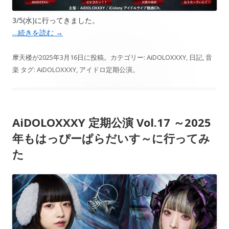
3/5(水)に行ってきました。
…続きを読む
→
摩天楼
が
2025年3月16日
に投稿。カテゴリー:
AiDOLOXXXY
,
日記
,
音
楽
タグ:
AiDOLOXXXY
,
アイドロ定期公演
。
AiDOLOXXXY 定期公演 Vol.17 ～2025
年もはっぴーぱらだいす～に行ってみ
た