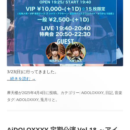
3/23(日)に行ってきました。
…続きを読む
→
摩天楼
が
2025年4月4日
に投稿。カテゴリー:
AiDOLOXXXY
,
日記
,
音楽
タグ:
AiDOLOXXXY
,
兎月りと
。
AiDOLOXXXY 定期公演 Vol.18 ～アイ