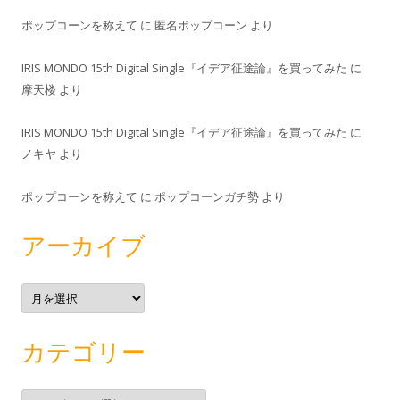
ポップコーンを称えて
に
匿名ポップコーン
より
IRIS MONDO 15th Digital Single『イデア征途論』を買ってみた
に
摩天楼
より
IRIS MONDO 15th Digital Single『イデア征途論』を買ってみた
に
ノキヤ
より
ポップコーンを称えて
に
ポップコーンガチ勢
より
アーカイブ
ア
ー
カ
イ
ブ
カテゴリー
カ