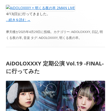
4/13(日)に行ってきました。
…続きを読む
→
摩天楼
が
2025年4月29日
に投稿。カテゴリー:
AiDOLOXXXY
,
日記
,
明
くる夜の羊
,
音楽
タグ:
AiDOLOXXXY
,
明くる夜の羊
。
AiDOLOXXXY 定期公演 Vol.19 -FINAL-
に行ってみた