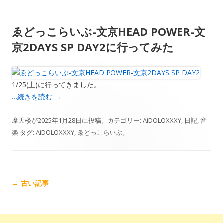
ゑどっこらいぶ-文京HEAD POWER-文
京2DAYS SP DAY2に行ってみた
1/25(土)に行ってきました。
…続きを読む
→
摩天楼
が
2025年1月28日
に投稿。カテゴリー:
AiDOLOXXXY
,
日記
,
音
楽
タグ:
AiDOLOXXXY
,
ゑどっこらいぶ
。
記
←
古い記事
事
ナ