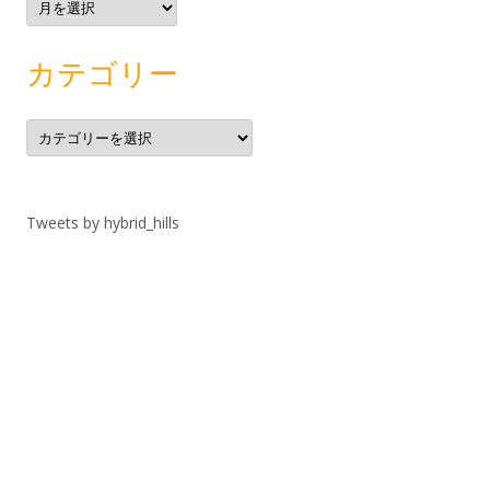
ー
カ
イ
ブ
カテゴリー
カ
テ
ゴ
リ
ー
Tweets by hybrid_hills