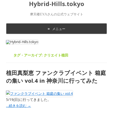
Hybrid-Hills.tokyo
摩天楼𝔼𝕏𝕏さんの公式ウェブサイト
メニュー
コ
ン
テ
ン
ツ
に
タグ・アーカイブ:
クリエイト植田
移
動
す
る
植田真梨恵 ファンクラブイベント 箱庭
の集い vol.4 in 神奈川に行ってみた
5/19(日)に行ってきました。
…続きを読む
→