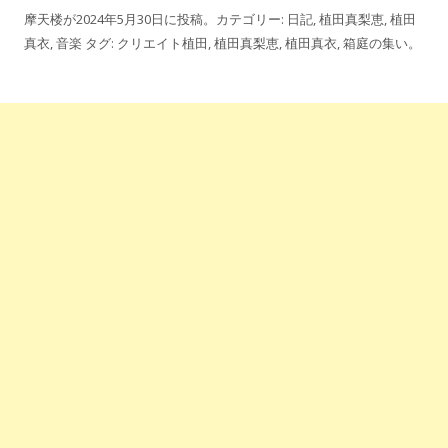
摩天楼
が
2024年5月30日
に投稿。カテゴリー:
日記
,
植田真梨恵
,
植田
真衣
,
音楽
タグ:
クリエイト植田
,
植田真梨恵
,
植田真衣
,
箱庭の集い
。