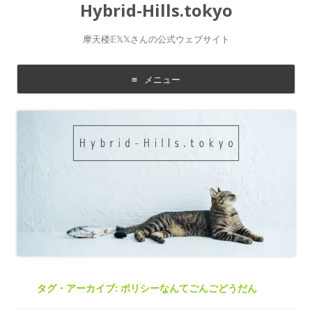
Hybrid-Hills.tokyo
摩天楼𝔼𝕏𝕏さんの公式ウェブサイト
メニュー
コ
ン
テ
ン
ツ
に
移
動
す
る
タグ・アーカイブ:
ポリシーなんてごんごどうだん