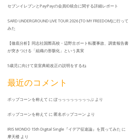
セブンイレブンとPayPayの会員ID統合に関する詳細レポート
SARD UNDERGROUND LIVE TOUR 2026 [TO MY FREEDOM]に行って
みた
【徹底分析】同志社国際高校・辺野古ボート転覆事故、調査報告書
が突きつける「組織の形骸化」という真実
5歳児に向けて皇室典範改正の説明をするね
最近のコメント
ポップコーンを称えて
に
ぽっっっっっっっっぷ
より
ポップコーンを称えて
に
匿名ポップコーン
より
IRIS MONDO 15th Digital Single『イデア征途論』を買ってみた
に
摩天楼
より