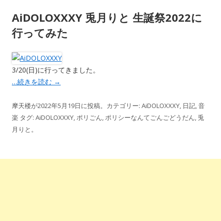
AiDOLOXXXY 兎月りと 生誕祭2022に
行ってみた
3/20(日)に行ってきました。
…続きを読む
→
摩天楼
が
2022年5月19日
に投稿。カテゴリー:
AiDOLOXXXY
,
日記
,
音
楽
タグ:
AiDOLOXXXY
,
ポリごん
,
ポリシーなんてごんごどうだん
,
兎
月りと
。