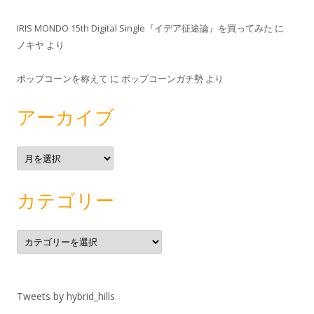
IRIS MONDO 15th Digital Single『イデア征途論』を買ってみた
に
ノキヤ
より
ポップコーンを称えて
に
ポップコーンガチ勢
より
アーカイブ
ア
ー
カ
イ
ブ
カテゴリー
カ
テ
ゴ
リ
ー
Tweets by hybrid_hills