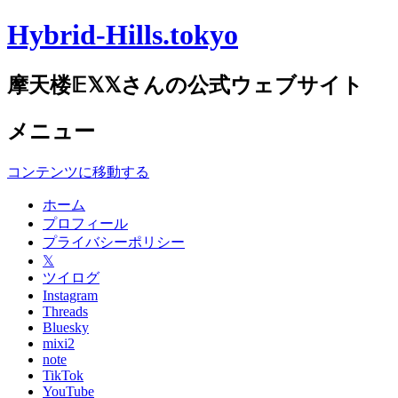
Hybrid-Hills.tokyo
摩天楼𝔼𝕏𝕏さんの公式ウェブサイト
メニュー
コンテンツに移動する
ホーム
プロフィール
プライバシーポリシー
𝕏
ツイログ
Instagram
Threads
Bluesky
mixi2
note
TikTok
YouTube