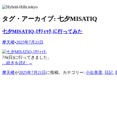
タグ・アーカイブ:
七夕MISATIQ
七夕MISATIQ-ﾐｻﾃｨｯｸ-に行ってみた
摩天楼
•
2025年7月21日
7/6(日)に行ってきました。
…続きを読む
→
摩天楼
が
2025年7月21日
に投稿。カテゴリー:
小出美里
,
日記
,