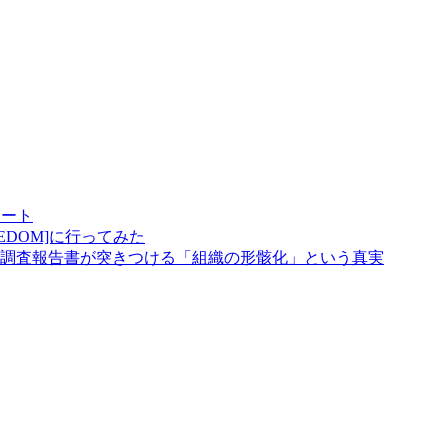
゚ート
 FREEDOM]に行ってみた
調査報告書が突きつける「組織の形骸化」という真実