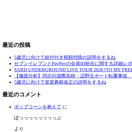
最近の投稿
5歳児に向けて給付付き税額控除の説明をするね
セブンイレブンとPayPayの会員ID統合に関する詳細レホ
SARD UNDERGROUND LIVE TOUR 2026 [TO MY
【徹底分析】同志社国際高校・辺野古ボート転覆事故、
5歳児に向けて皇室典範改正の説明をするね
最近のコメント
ポップコーンを称えて
に
ぽっっっっっっっっぷ
より