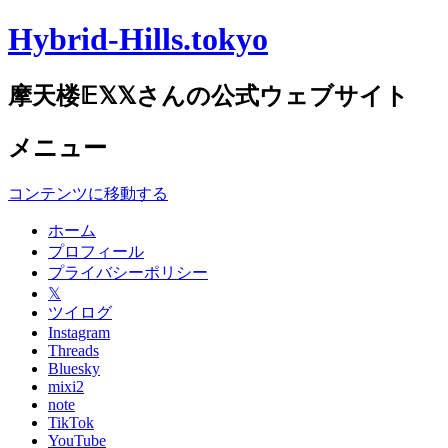
Hybrid-Hills.tokyo
摩天楼𝔼𝕏𝕏さんの公式ウェブサイト
メニュー
コンテンツに移動する
ホーム
プロフィール
プライバシーポリシー
𝕏
ツイログ
Instagram
Threads
Bluesky
mixi2
note
TikTok
YouTube