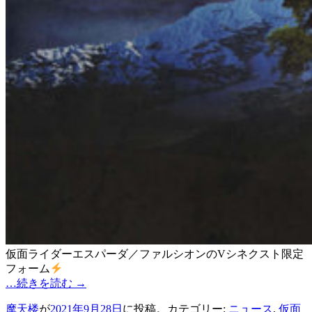
仮面ライダーエスパーダ／ファルシオンのVシネクスト限定
フォーム
…続きを読む
→
摩天楼
が
2021年9月28日
に投稿。カテゴリー:
ニュース
,
仮面