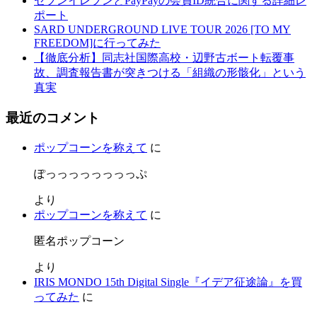
セブンイレブンとPayPayの会員ID統合に関する詳細レ
ポート
SARD UNDERGROUND LIVE TOUR 2026 [TO MY
FREEDOM]に行ってみた
【徹底分析】同志社国際高校・辺野古ボート転覆事
故、調査報告書が突きつける「組織の形骸化」という
真実
最近のコメント
ポップコーンを称えて
に
ぽっっっっっっっっぷ
より
ポップコーンを称えて
に
匿名ポップコーン
より
IRIS MONDO 15th Digital Single『イデア征途論』を買
ってみた
に