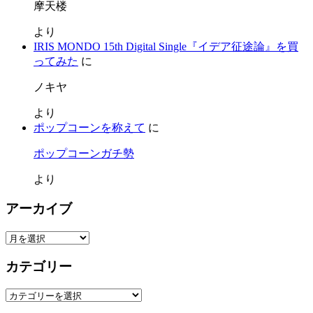
摩天楼
より
IRIS MONDO 15th Digital Single『イデア征途論』を買
ってみた
に
ノキヤ
より
ポップコーンを称えて
に
ポップコーンガチ勢
より
アーカイブ
ア
ー
カテゴリー
カ
イ
カ
ブ
テ