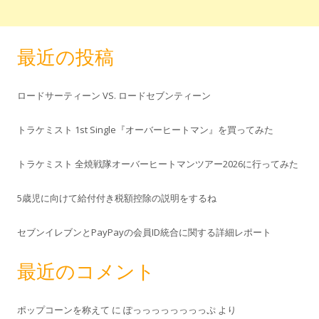
最近の投稿
ロードサーティーン VS. ロードセブンティーン
トラケミスト 1st Single『オーバーヒートマン』を買ってみた
トラケミスト 全焼戦隊オーバーヒートマンツアー2026に行ってみた
5歳児に向けて給付付き税額控除の説明をするね
セブンイレブンとPayPayの会員ID統合に関する詳細レポート
最近のコメント
ポップコーンを称えて
に
ぽっっっっっっっっぷ
より