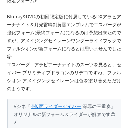
限定フォーム⚡️
k
d
L
i
o
i
l
Blu-ray&DVDの初回限定版に付属しているDXアラビア
n
n
ーナナイト＆月光雷鳴剣黄雷エンブレムでエスパーダが
k
強化フォーム(最終フォーム)になるのは予想出来たので
すが、アメイジングセイレーンワンダーライドブックで
ファルシオンが新フォームになるとは思いませんでした
🤪
エスパーダ アラビアーナナイトのスーツを見ると、セ
イバー プリミティブドラゴンのリデコですね。ファル
シオン アメイジングセイレーンは色を塗り替えただけ
のようです。
Vシネ「
#仮面ライダーセイバー
深罪の三重奏」
オリジナルの新フォーム＆ライダーが解禁です😍
⚡️