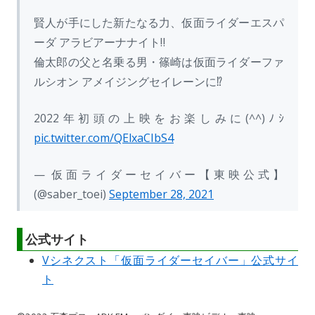
賢人が手にした新たなる力、仮面ライダーエスパ
ーダ アラビアーナナイト‼️
倫太郎の父と名乗る男・篠崎は仮面ライダーファ
ルシオン アメイジングセイレーンに⁉️
2022年初頭の上映をお楽しみに(^^)ﾉｼ
pic.twitter.com/QElxaCIbS4
— 仮面ライダーセイバー【東映公式】
(@saber_toei)
September 28, 2021
公式サイト
Vシネクスト「仮面ライダーセイバー」公式サイ
ト