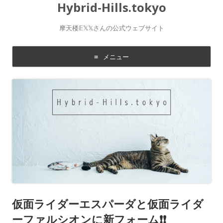
Hybrid-Hills.tokyo
摩天楼𝔼𝕏𝕏さんの公式ウェブサイト
メニュー
コ
ン
テ
ン
ツ
に
移
動
す
る
仮面ライダーエスパーダと仮面ライダ
ーファルシオンに新フォーム❗️❗️