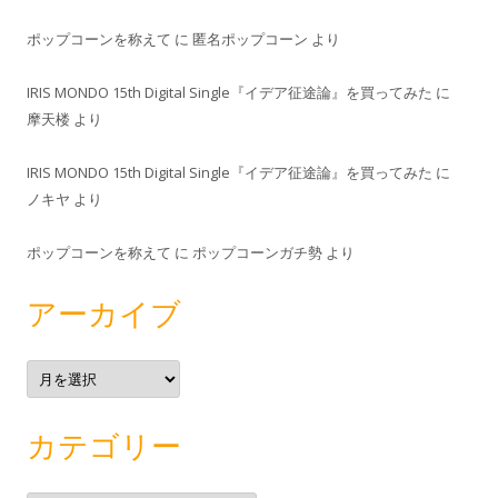
ポップコーンを称えて
に
匿名ポップコーン
より
IRIS MONDO 15th Digital Single『イデア征途論』を買ってみた
に
摩天楼
より
IRIS MONDO 15th Digital Single『イデア征途論』を買ってみた
に
ノキヤ
より
ポップコーンを称えて
に
ポップコーンガチ勢
より
アーカイブ
ア
ー
カ
イ
ブ
カテゴリー