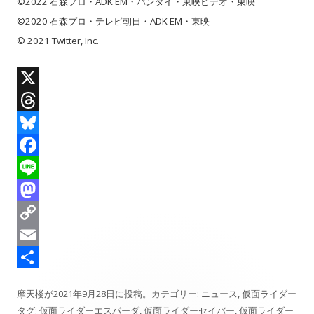
©2022 石森プロ・ADK EM・バンダイ・東映ビデオ・東映
©2020 石森プロ・テレビ朝日・ADK EM・東映
© 2021 Twitter, Inc.
X
T
h
B
r
l
F
e
u
a
L
a
e
c
i
M
d
s
e
n
a
C
s
k
b
e
s
o
E
y
o
t
p
m
共
摩天楼
が
2021年9月28日
に投稿。カテゴリー:
ニュース
,
仮面ライダー
o
o
y
a
有
タグ:
仮面ライダーエスパーダ
,
仮面ライダーセイバー
,
仮面ライダー