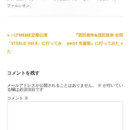
k
d
L
i
ファルシオン
。
o
i
l
n
n
k
記
«
バグMEME定期公演
『西田美怜&浅田珠幸 合同
事
「STEELO Vol.6」に行ってみ
petit 生誕祭』に行ってみた
»
ナ
た
ビ
ゲ
コメントを残す
ー
シ
メールアドレスが公開されることはありません。
※
が付いてい
る欄は必須項目です
ョ
コメント
※
ン