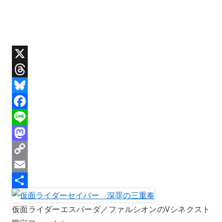
X
T
h
B
r
l
F
e
u
a
L
a
e
c
i
M
d
s
e
n
a
C
s
k
b
e
s
o
E
y
o
t
p
m
共
仮面ライダーエスパーダ／ファルシオンのVシネクスト
o
o
y
a
有