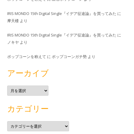
IRIS MONDO 15th Digital Single『イデア征途論』を買ってみた
に
摩天楼
より
IRIS MONDO 15th Digital Single『イデア征途論』を買ってみた
に
ノキヤ
より
ポップコーンを称えて
に
ポップコーンガチ勢
より
アーカイブ
ア
ー
カ
イ
ブ
カテゴリー
カ
テ
ゴ