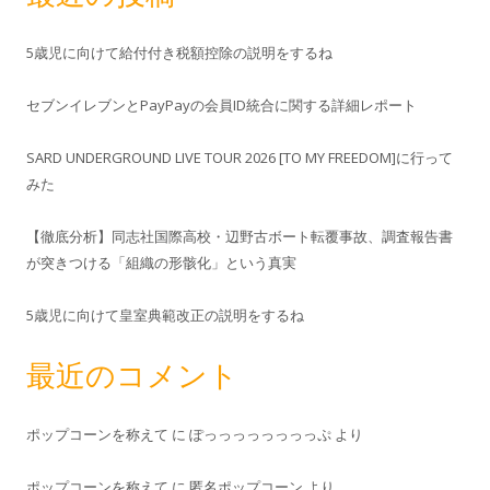
5歳児に向けて給付付き税額控除の説明をするね
セブンイレブンとPayPayの会員ID統合に関する詳細レポート
SARD UNDERGROUND LIVE TOUR 2026 [TO MY FREEDOM]に行って
みた
【徹底分析】同志社国際高校・辺野古ボート転覆事故、調査報告書
が突きつける「組織の形骸化」という真実
5歳児に向けて皇室典範改正の説明をするね
最近のコメント
ポップコーンを称えて
に
ぽっっっっっっっっぷ
より
ポップコーンを称えて
に
匿名ポップコーン
より