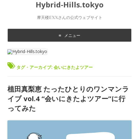
Hybrid-Hills.tokyo
摩天楼𝔼𝕏𝕏さんの公式ウェブサイト
メニュー
コ
ン
テ
ン
ツ
に
タグ・アーカイブ:
会いにきたよツアー
移
動
す
る
植田真梨恵 たったひとりのワンマンラ
イブ vol.4 “会いにきたよツアー”に行
ってみた