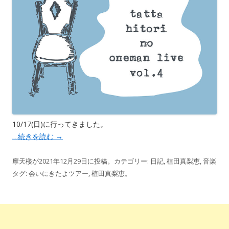
10/17(日)に行ってきました。
…続きを読む
→
摩天楼
が
2021年12月29日
に投稿。カテゴリー:
日記
,
植田真梨恵
,
音楽
タグ:
会いにきたよツアー
,
植田真梨恵
。