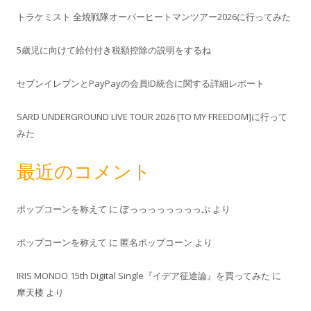
トラケミスト 全焼戦隊オーバーヒートマンツアー2026に行ってみた
5歳児に向けて給付付き税額控除の説明をするね
セブンイレブンとPayPayの会員ID統合に関する詳細レポート
SARD UNDERGROUND LIVE TOUR 2026 [TO MY FREEDOM]に行って
みた
最近のコメント
ポップコーンを称えて
に
ぽっっっっっっっっぷ
より
ポップコーンを称えて
に
匿名ポップコーン
より
IRIS MONDO 15th Digital Single『イデア征途論』を買ってみた
に
摩天楼
より