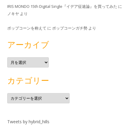
IRIS MONDO 15th Digital Single『イデア征途論』を買ってみた
に
ノキヤ
より
ポップコーンを称えて
に
ポップコーンガチ勢
より
アーカイブ
ア
ー
カ
イ
ブ
カテゴリー
カ
テ
ゴ
リ
ー
Tweets by hybrid_hills