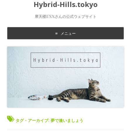
Hybrid-Hills.tokyo
摩天楼𝔼𝕏𝕏さんの公式ウェブサイト
メニュー
コ
ン
テ
ン
ツ
に
移
動
す
る
タグ・アーカイブ:
夢で逢いましょう