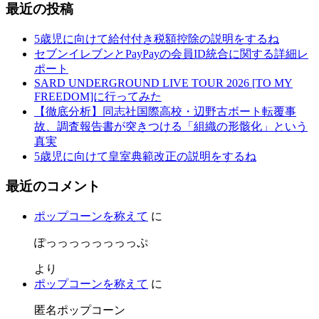
最近の投稿
5歳児に向けて給付付き税額控除の説明をするね
セブンイレブンとPayPayの会員ID統合に関する詳細レ
ポート
SARD UNDERGROUND LIVE TOUR 2026 [TO MY
FREEDOM]に行ってみた
【徹底分析】同志社国際高校・辺野古ボート転覆事
故、調査報告書が突きつける「組織の形骸化」という
真実
5歳児に向けて皇室典範改正の説明をするね
最近のコメント
ポップコーンを称えて
に
ぽっっっっっっっっぷ
より
ポップコーンを称えて
に
匿名ポップコーン