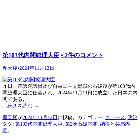
第103代内閣総理大臣
•
2件のコメント
摩天楼
•
2024年11月12日
昨日、衆議院議員及び自由民主党総裁の石破茂が第103代内
閣総理大臣に任命され、2024年11月11日に成立した日本の内
閣である。
…続きを読む
→
摩天楼
が
2024年11月12日
に投稿。カテゴリー:
ニュース
,
政治
タグ:
第103代内閣総理大臣
,
第2次石破内閣
,
納得と共感内
閣
。