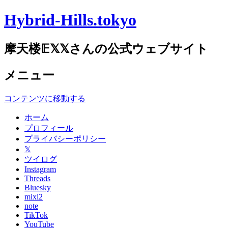
Hybrid-Hills.tokyo
摩天楼𝔼𝕏𝕏さんの公式ウェブサイト
メニュー
コンテンツに移動する
ホーム
プロフィール
プライバシーポリシー
𝕏
ツイログ
Instagram
Threads
Bluesky
mixi2
note
TikTok
YouTube