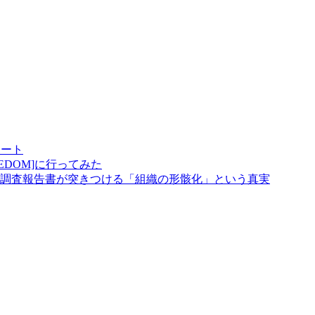
゚ート
 FREEDOM]に行ってみた
調査報告書が突きつける「組織の形骸化」という真実