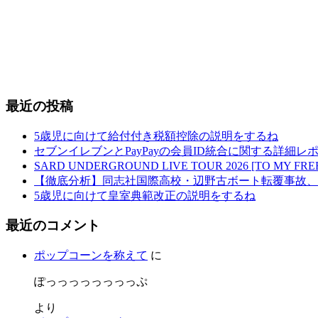
最近の投稿
5歳児に向けて給付付き税額控除の説明をするね
セブンイレブンとPayPayの会員ID統合に関する詳細レホ
SARD UNDERGROUND LIVE TOUR 2026 [TO MY
【徹底分析】同志社国際高校・辺野古ボート転覆事故、
5歳児に向けて皇室典範改正の説明をするね
最近のコメント
ポップコーンを称えて
に
ぽっっっっっっっっぷ
より