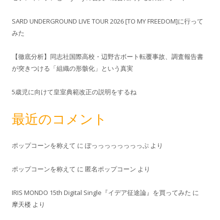
SARD UNDERGROUND LIVE TOUR 2026 [TO MY FREEDOM]に行って
みた
【徹底分析】同志社国際高校・辺野古ボート転覆事故、調査報告書
が突きつける「組織の形骸化」という真実
5歳児に向けて皇室典範改正の説明をするね
最近のコメント
ポップコーンを称えて
に
ぽっっっっっっっっぷ
より
ポップコーンを称えて
に
匿名ポップコーン
より
IRIS MONDO 15th Digital Single『イデア征途論』を買ってみた
に
摩天楼
より