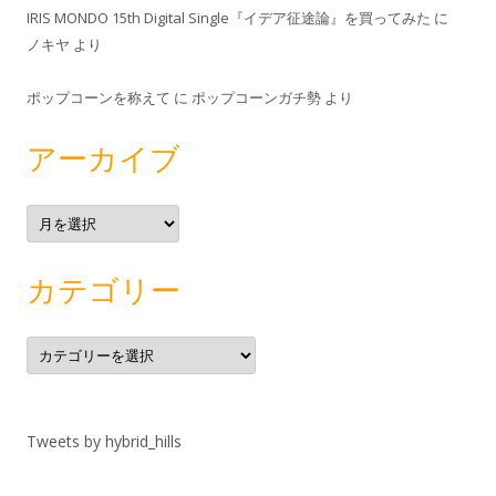
IRIS MONDO 15th Digital Single『イデア征途論』を買ってみた
に
ノキヤ
より
ポップコーンを称えて
に
ポップコーンガチ勢
より
アーカイブ
ア
ー
カ
イ
ブ
カテゴリー
カ
テ
ゴ
リ
ー
Tweets by hybrid_hills