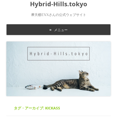
Hybrid-Hills.tokyo
摩天楼𝔼𝕏𝕏さんの公式ウェブサイト
メニュー
コ
ン
テ
ン
ツ
に
移
動
す
る
タグ・アーカイブ:
KICKASS