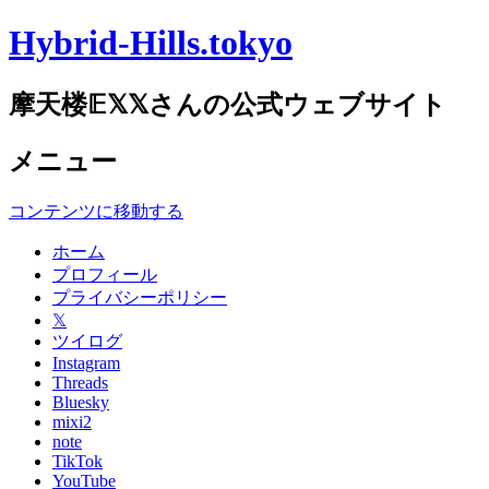
Hybrid-Hills.tokyo
摩天楼𝔼𝕏𝕏さんの公式ウェブサイト
メニュー
コンテンツに移動する
ホーム
プロフィール
プライバシーポリシー
𝕏
ツイログ
Instagram
Threads
Bluesky
mixi2
note
TikTok
YouTube