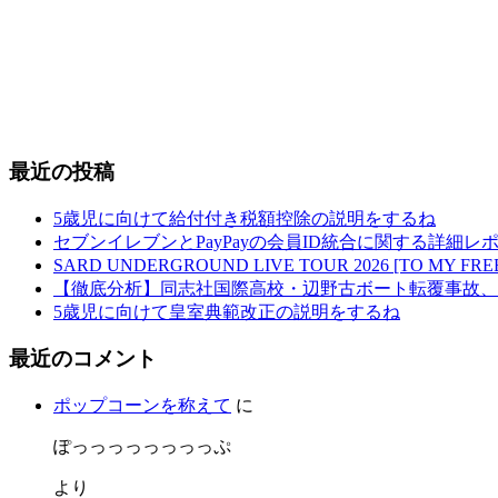
最近の投稿
5歳児に向けて給付付き税額控除の説明をするね
セブンイレブンとPayPayの会員ID統合に関する詳細レホ
SARD UNDERGROUND LIVE TOUR 2026 [TO MY
【徹底分析】同志社国際高校・辺野古ボート転覆事故、
5歳児に向けて皇室典範改正の説明をするね
最近のコメント
ポップコーンを称えて
に
ぽっっっっっっっっぷ
より