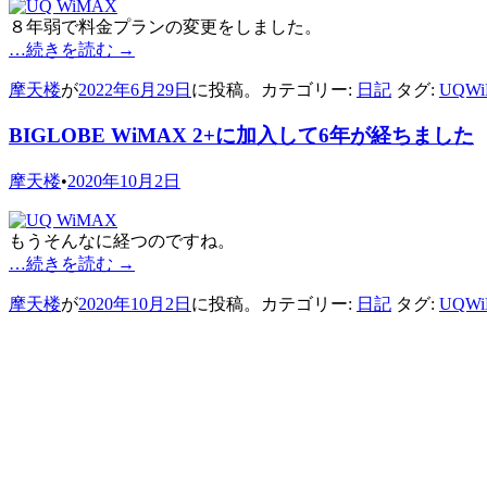
８年弱で料金プランの変更をしました。
…続きを読む
→
摩天楼
が
2022年6月29日
に投稿。カテゴリー:
日記
タグ:
UQW
BIGLOBE WiMAX 2+に加入して6年が経ちました
摩天楼
•
2020年10月2日
もうそんなに経つのですね。
…続きを読む
→
摩天楼
が
2020年10月2日
に投稿。カテゴリー:
日記
タグ:
UQW