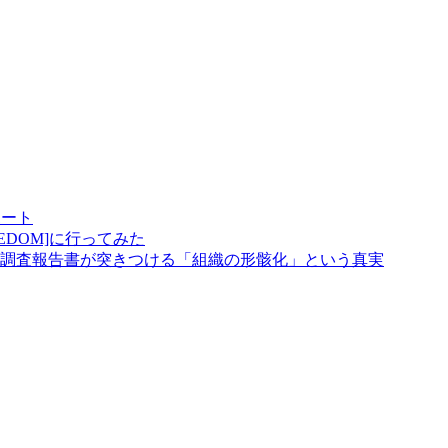
゚ート
 FREEDOM]に行ってみた
調査報告書が突きつける「組織の形骸化」という真実