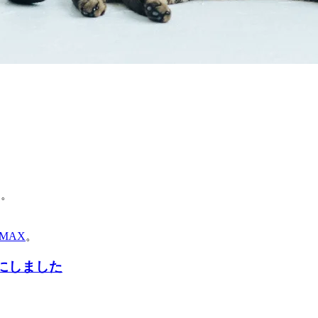
た。
iMAX
。
5Gにしました