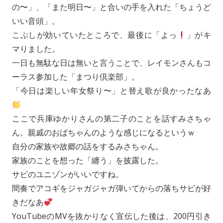
の〜」、「また明日〜」と合いの手を入れた「ちょうど
いい音頭」。
こぶしが効いていたところで、最後に「よっ
」がキ
マりました。
一日も無駄な日は無いと言うことで、レイモンさんもコ
ーラス参加した「まつり倶楽部」。
「今日は楽しい年女祭り〜」と替え歌が良かったなあ
ここで兵庫ゆかりさんの第二子のことを話すみさちゃ
ん。親戚のおばちゃんのような感じになるというｗ
自分の家族や故郷の話をするみさちゃん。
家族のことを想った「纏う」を披露した。
サビのユニゾンがいいですね。
間奏でアコギをジャガジャガ弾いてからの落ちサビが好
きだなあ
YouTubeのMVを抜かりなく宣伝した後は、200円引き