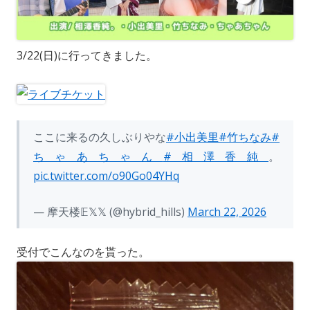
3/22(日)に行ってきました。
ここに来るの久しぶりやな
#小出美里
#竹ちなみ
#
ちゃあちゃん
#相澤香純
。
pic.twitter.com/o90Go04YHq
— 摩天楼𝔼𝕏𝕏 (@hybrid_hills)
March 22, 2026
受付でこんなのを貰った。