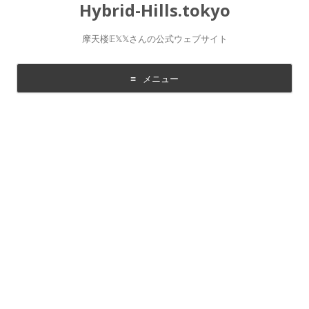
Hybrid-Hills.tokyo
摩天楼𝔼𝕏𝕏さんの公式ウェブサイト
メニュー
コ
ン
テ
ン
ツ
に
移
動
す
る