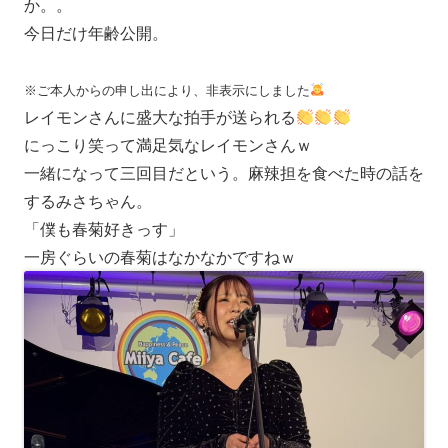
か。。
今日だけ年齢公開。
※ご本人からの申し出により、非表示にしました
レイモンさんに盛大な拍手が送られる
にっこり笑って満足気なレイモンさんｗ
一緒になって三回目だという。麻辣担を食べた時の話を
するみさちゃん。
「僕も春菊好きっす」
一房ぐらいの春菊はなかなかですねｗ