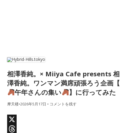
相澤香純。× Miiya Cafe presents 相
澤香純。ワンマン満席頑張ろう企画【
午年さんの集い
】に行ってみた
摩天楼
•
2026年5月17日
•
コメントを残す
X