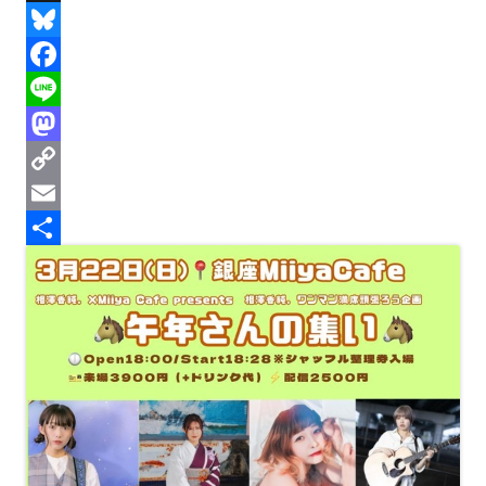
T
h
B
r
l
F
e
u
a
L
a
e
c
i
M
d
s
e
n
a
C
s
k
b
e
s
o
E
y
o
t
p
m
共
o
o
y
a
有
k
d
L
i
o
i
l
n
n
k