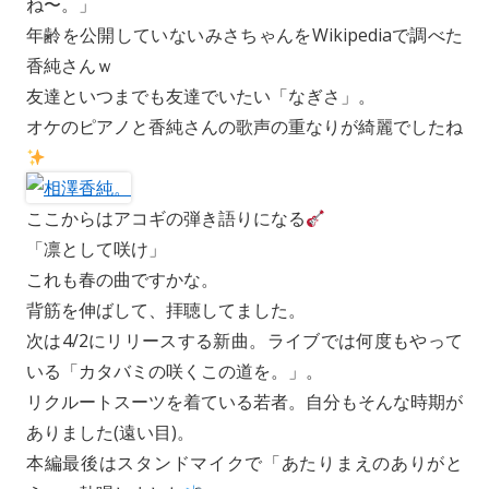
ね〜。」
年齢を公開していないみさちゃんをWikipediaで調べた
香純さんｗ
友達といつまでも友達でいたい「なぎさ」。
オケのピアノと香純さんの歌声の重なりが綺麗でしたね
ここからはアコギの弾き語りになる
「凛として咲け」
これも春の曲ですかな。
背筋を伸ばして、拝聴してました。
次は4/2にリリースする新曲。ライブでは何度もやって
いる「カタバミの咲くこの道を。」。
リクルートスーツを着ている若者。自分もそんな時期が
ありました(遠い目)。
本編最後はスタンドマイクで「あたりまえのありがと