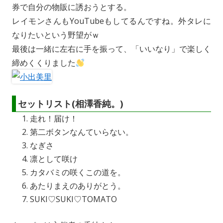
券で自分の物販に誘おうとする。
レイモンさんもYouTubeもしてるんですね。外タレに
なりたいという野望がｗ
最後は一緒に左右に手を振って、「いいなり」で楽しく
締めくくりました
セットリスト(相澤香純。)
走れ！届け！
第二ボタンなんていらない。
なぎさ
凛として咲け
カタバミの咲くこの道を。
あたりまえのありがとう。
SUKI♡SUKI♡TOMATO