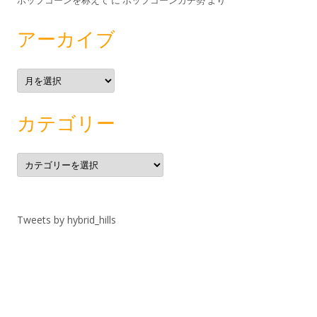
ポップコーンを称えて
に
ポップコーンガチ勢
より
アーカイブ
ア
ー
カ
イ
ブ
カテゴリー
カ
テ
ゴ
リ
ー
Tweets by hybrid_hills