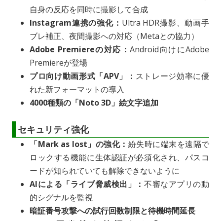
自身の反応を同時に撮影して合成
Instagram連携の強化：
Ultra HDR撮影、動画手
ブレ補正、夜間撮影への対応（Metaとの協力）
Adobe Premiereの対応：
Android向けにAdobe
Premiereが登場
プロ向け動画形式「APV」：
ストレージ効率に優
れた新フォーマットの導入
4000種類の「Noto 3D」絵文字追加
セキュリティ強化
「Mark as lost」の強化：
紛失時に端末を遠隔で
ロックする機能に生体認証が必須化され、パスコ
ードが知られていても解除できないように
AIによる「ライブ脅威検出」：
不審なアプリの動
的シグナルを監視
暗証番号攻撃への試行回数制限と待機時間延長