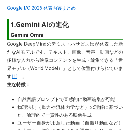
o
i
l
Google I/O 2026 発表内容まとめ
n
n
k
1.Gemini AIの進化
Gemini Omni
Google DeepMindのデミス・ハサビス氏が発表した新
たなAIモデルです。テキスト、画像、音声、動画などの
多様な入力から映像コンテンツを生成・編集できる「世
界モデル（World Model）」として位置付けられていま
す
[1]
。
主な特徴：
自然言語プロンプトで直感的に動画編集が可能
物理法則（重力や流体力学など）の理解に基づい
た、論理的で一貫性のある映像生成
ユーザー自身が用意した動画（自撮り動画など）