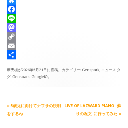
T
h
B
r
l
F
e
u
a
L
a
e
c
i
M
d
s
e
n
a
C
s
k
b
e
s
o
E
y
o
t
p
m
共
摩天楼
が
2026年5月21日
に投稿。カテゴリー:
Genspark
,
ニュース
タ
o
o
y
a
有
グ:
Genspark
,
GoogleIO
。
k
d
L
i
o
i
l
n
n
記
«
5歳児に向けてナフサの説明
LIVE OF LAZWARD PIANO -蘇
k
事
をするね
りの呪文-に行ってみた
»
ナ