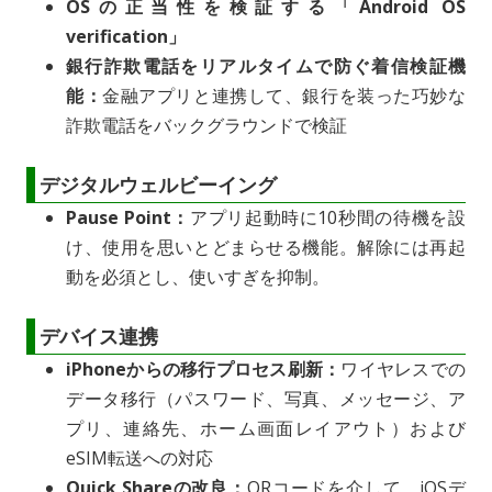
OSの正当性を検証する「Android OS
verification」
銀行詐欺電話をリアルタイムで防ぐ着信検証機
能：
金融アプリと連携して、銀行を装った巧妙な
詐欺電話をバックグラウンドで検証
デジタルウェルビーイング
Pause Point：
アプリ起動時に10秒間の待機を設
け、使用を思いとどまらせる機能。解除には再起
動を必須とし、使いすぎを抑制。
デバイス連携
iPhoneからの移行プロセス刷新：
ワイヤレスでの
データ移行（パスワード、写真、メッセージ、ア
プリ、連絡先、ホーム画面レイアウト）および
eSIM転送への対応
Quick Shareの改良：
QRコードを介して、iOSデ