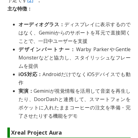
予定です
[2]
。
主な特徴：
オーディオグラス：
ディスプレイに表示するので
はなく、Geminiからのサポートを耳元で直接聞く
ことで、一日中ユーザーを支援
デザインパートナー：
Warby ParkerやGentle
Monsterなどと協力し、スタイリッシュなフレー
ムを提供
iOS対応：
AndroidだけでなくiOSデバイスでも動
作
実演：
Geminiが視覚情報を活用して音楽を再生し
たり、DoorDashと連携して、スマートフォンを
ポケットに入れたままコーヒーの注文を準備・完
了させたりする機能をデモ
Xreal Project Aura