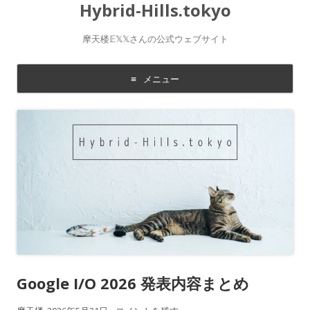
Hybrid-Hills.tokyo
摩天楼𝔼𝕏𝕏さんの公式ウェブサイト
メニュー
コ
ン
テ
ン
ツ
に
移
動
す
る
Google I/O 2026 発表内容まとめ