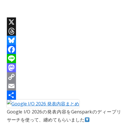
X
T
h
B
r
l
F
e
u
a
L
a
e
c
i
M
d
s
e
n
a
C
s
k
b
e
s
o
E
y
o
t
p
m
共
Google I/O 2026の発表内容をGensparkのディープリ
o
o
y
a
有
サーチを使って、纏めてもらいました
k
d
L
i