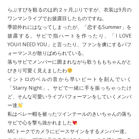
らぶすぴを観るのは約２ヶ月ぶりですが、衣装は9月の
ワンマンライブでお披露目したものですね。
季節外れにはなってしまったが、「恋するSummer」を
披露する。サビで指ハートを作ったり、「I LOVE
YOU/I NEED YOU」と言ったり、ファンを虜にするパフ
ォーマンスが散りばめられている。
落ちサビでメンバーに囲まれながら歌うももちゃんがと
びきり可愛く見えましたわ
イントロのベルの音から早いビートを刻んでいく
「Starry Night」。サビで一緒に手を振っちゃったけ
ど、そんな可愛いライブパフォーマンをしていくメンバ
ー達
私はベレー帽を被ったツインテールのきいちゃんの落ち
サビで心を撃ち抜かれました
MCトークでカメラにピースサインをするメンバー達。