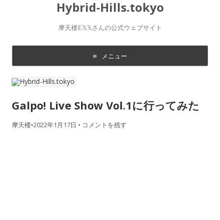
Hybrid-Hills.tokyo
摩天楼𝔼𝕏𝕏さんの公式ウェブサイト
メニュー
コ
ン
テ
ン
ツ
Galpo! Live Show Vol.1に行ってみた
に
移
動
す
摩天楼
•
2022年1月17日
•
コメントを残す
る