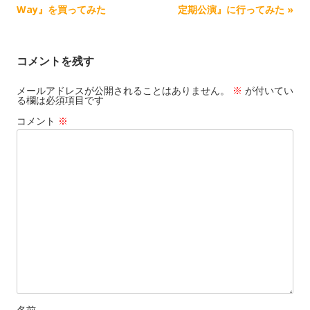
事
Way』を買ってみた
定期公演』に行ってみた
»
ナ
ビ
コメントを残す
ゲ
ー
メールアドレスが公開されることはありません。
※
が付いてい
る欄は必須項目です
シ
コメント
※
ョ
ン
名前