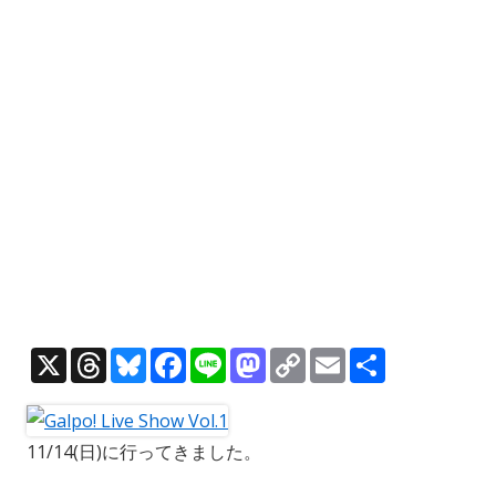
X
T
Bl
F
Li
M
C
E
共
h
u
ac
n
as
o
m
有
re
e
e
e
to
p
ai
11/14(日)に行ってきました。
a
sk
b
d
y
l