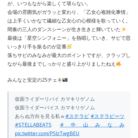
が、いつもながら楽しくて堪らない。
会場の雰囲気がガラッと変わり、「乙女心複雑化事情」
は上手くいかなて繊細な乙女心の心模様を歌っていく。
間奏の三人のダンスシーンが生き生きと輝いていた
最後は「星空シンフォニー」を熱唱していき、サビで思
いっきり手を振るのが定番
落ちサビのみなみが最大のポイントですが、クラップし
ながら最後までしっかりと盛り上がりましたねえ
みんなと安定の2Sチェキ
仮面ライダーリバイ カマキリゲノム
仮面ライダーバイス カマキリゲノム
あらぬ方向を見る私ｗ
#ステラビ
#ステラビーツ
#STELLABEATS
#中山みなみ
pic.twitter.com/PSlzTwgBEU