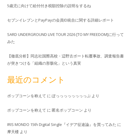
5歳児に向けて給付付き税額控除の説明をするね
セブンイレブンとPayPayの会員ID統合に関する詳細レポート
SARD UNDERGROUND LIVE TOUR 2026 [TO MY FREEDOM]に行って
みた
【徹底分析】同志社国際高校・辺野古ボート転覆事故、調査報告書
が突きつける「組織の形骸化」という真実
最近のコメント
ポップコーンを称えて
に
ぽっっっっっっっっぷ
より
ポップコーンを称えて
に
匿名ポップコーン
より
IRIS MONDO 15th Digital Single『イデア征途論』を買ってみた
に
摩天楼
より