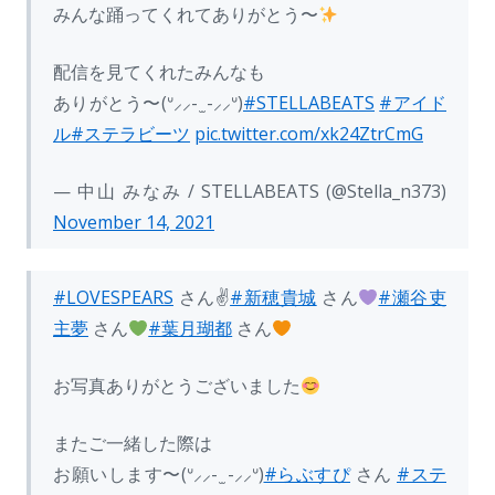
みんな踊ってくれてありがとう〜
配信を見てくれたみんなも
ありがとう〜(ᐡ⸝⸝- ̫ -⸝⸝ᐡ)
#STELLABEATS
#アイド
ル
#ステラビーツ
pic.twitter.com/xk24ZtrCmG
— 中山 みなみ / STELLABEATS (@Stella_n373)
November 14, 2021
#LOVESPEARS
さん✌️
#新穂貴城
さん
#瀬谷吏
主夢
さん
#葉月瑚都
さん
お写真ありがとうございました
またご一緒した際は
お願いします〜(ᐡ⸝⸝- ̫ -⸝⸝ᐡ)
#らぶすぴ
さん
#ステ