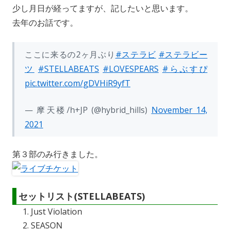
d
y
o
o
Li
少し月日が経ってますが、記したいと思います。
s
o
n
n
去年のお話です。
k
k
ここに来るの2ヶ月ぶり
#ステラビ
#ステラビー
ツ
#STELLABEATS
#LOVESPEARS
#らぶすぴ
pic.twitter.com/gDVHiR9yfT
— 摩天楼/h+JP (@hybrid_hills)
November 14,
2021
第３部のみ行きました。
セットリスト(STELLABEATS)
Just Violation
SEASON