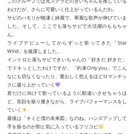
このグループでは元ステラビのきいちゃんを推している
わけだが、さらに可愛いく仕上がっているんだわ。
サビのハモリが物凄く綺麗で、華麗な歌声が伸びていま
した。そして、ここでも落ちサビで大活躍のももちゃ
ん。
ライブデビューしてからずっと歌ってきた「Star
Wind」を披露しました。
イントロと落ちサビできいちゃんの「好きだ 好きだ」
でドキッとしたわけですが、「約束Only you」でこん
なにも切なくなったり、愛おしく想えるほどロマンチッ
クに盛り上がっていく
君だけに向けて歌っているように勘違いさせちゃうほ
ど、笑顔を振り撒きながら、ライブパフォーマンスをし
ていく
最後は「キミと僕の未来図」なのね。ハンズアップして
手を振るのが割と気に入っているフリコピ