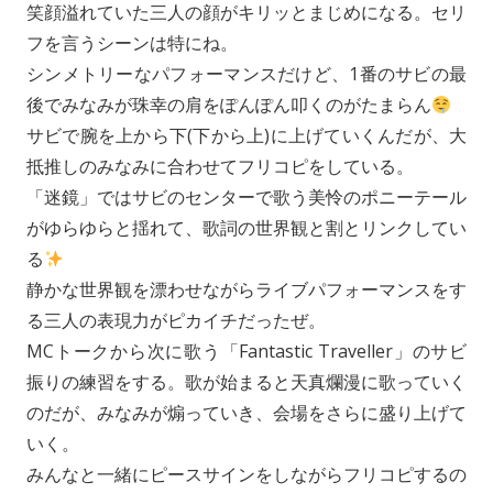
笑顔溢れていた三人の顔がキリッとまじめになる。セリ
フを言うシーンは特にね。
シンメトリーなパフォーマンスだけど、1番のサビの最
後でみなみが珠幸の肩をぽんぽん叩くのがたまらん
サビで腕を上から下(下から上)に上げていくんだが、大
抵推しのみなみに合わせてフリコピをしている。
「迷鏡」ではサビのセンターで歌う美怜のポニーテール
がゆらゆらと揺れて、歌詞の世界観と割とリンクしてい
る
静かな世界観を漂わせながらライブパフォーマンスをす
る三人の表現力がピカイチだったぜ。
MCトークから次に歌う「Fantastic Traveller」のサビ
振りの練習をする。歌が始まると天真爛漫に歌っていく
のだが、みなみが煽っていき、会場をさらに盛り上げて
いく。
みんなと一緒にピースサインをしながらフリコピするの