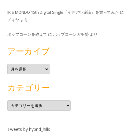
IRIS MONDO 15th Digital Single『イデア征途論』を買ってみた
に
ノキヤ
より
ポップコーンを称えて
に
ポップコーンガチ勢
より
アーカイブ
ア
ー
カ
イ
ブ
カテゴリー
カ
テ
ゴ
リ
ー
Tweets by hybrid_hills