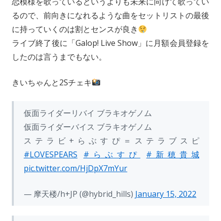
恋模様を歌っているというよりも未来に向けて歌ってい
るので、前向きになれるような曲をセットリストの最後
に持っていくのは割とセンスが良き
ライブ終了後に「Galop! Live Show」に月額会員登録を
したのは言うまでもない。
きいちゃんと2Sチェキ
仮面ライダーリバイ ブラキオゲノム
仮面ライダーバイス ブラキオゲノム
ステラビ+らぶすぴ＝ステラブスピ
#LOVESPEARS
#らぶすぴ
#新穂貴城
pic.twitter.com/HjDpX7mYur
— 摩天楼/h+JP (@hybrid_hills)
January 15, 2022