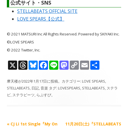
公式サイト・SNS
STELLABEATS OFFCIAL SITE
LOVE SPEARS【公式】
© 2021 MATSURI Inc All Rights Reserved. Powered by SKIYAKI Inc.
©LOVE SPEARS
© 2022 Twitter, Inc.
X
T
Bl
F
Li
M
C
E
共
h
u
ac
n
as
o
m
有
re
e
e
e
to
p
ai
摩天楼
が
2022年1月17日
に投稿。カテゴリー:
LOVE SPEARS
,
STELLABEATS
,
日記
,
音楽
タグ:
LOVESPEARS
,
STELLABEATS
,
ステラ
a
sk
b
d
y
l
ビ
,
ステラビーツ
,
らぶすぴ
。
d
y
o
o
Li
s
o
n
n
k
k
記
«
CJ Li 1st Single『My On
11月20日(土)『STELLABEATS