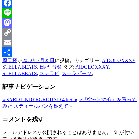
Bluesky
Facebook
Line
Mastodon
Copy
Link
Email
摩天楼
が
2022年7月25日
に投稿。カテゴリー:
AiDOLOXXXY
,
共
STELLABEATS
,
日記
,
音楽
タグ:
AiDOLOXXXY
,
有
STELLABEATS
,
ステラビ
,
ステラビーツ
。
記事ナビゲーション
«
SARD UNDERGROUND 4th Single『空っぽの心』を買って
みた
スティールパンを称えて
»
コメントを残す
メールアドレスが公開されることはありません。
※
が付い
ている欄は必須項目です