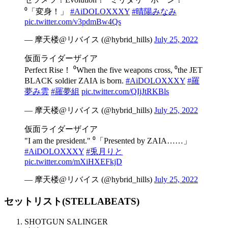
⁰「変身！」
#AiDOLOXXXY
#晴陽みなみ
pic.twitter.com/v3pdmBw4Qs
— 摩天楼@リバイス (@hybrid_hills)
July 25, 2022
仮面ライダーザイア
Perfect Rise！ ⁰When the five weapons cross, ⁰the JET
BLACK soldier ZAIA is born.
#AiDOLOXXXY
#羅
夢み雲
#羅夢組
pic.twitter.com/QIjJtRKBls
— 摩天楼@リバイス (@hybrid_hills)
July 25, 2022
仮面ライダーザイア
"I am the president." ⁰「Presented by ZAIA……」
#AiDOLOXXXY
#兎月りと
pic.twitter.com/mXiHXEFkjD
— 摩天楼@リバイス (@hybrid_hills)
July 25, 2022
セットリスト(STELLABEATS)
SHOTGUN SALINGER