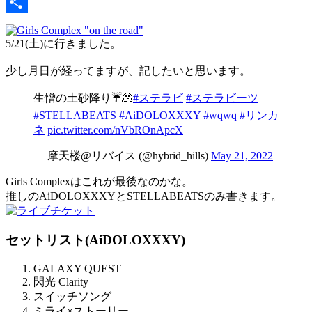
Link
Email
共
5/21(土)に行きました。
有
少し月日が経ってますが、記したいと思います。
生憎の土砂降り☔️🫠
#ステラビ
#ステラビーツ
#STELLABEATS
#AiDOLOXXXY
#wqwq
#リンカ
ネ
pic.twitter.com/nVbROnApcX
— 摩天楼@リバイス (@hybrid_hills)
May 21, 2022
Girls Complexはこれが最後なのかな。
推しのAiDOLOXXXYとSTELLABEATSのみ書きます。
セットリスト(AiDOLOXXXY)
GALAXY QUEST
閃光 Clarity
スイッチソング
ミライ×ストーリー