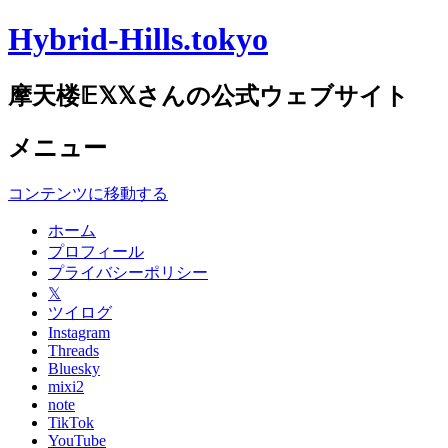
Hybrid-Hills.tokyo
摩天楼𝔼𝕏𝕏さんの公式ウェブサイト
メニュー
コンテンツに移動する
ホーム
プロフィール
プライバシーポリシー
𝕏
ツイログ
Instagram
Threads
Bluesky
mixi2
note
TikTok
YouTube