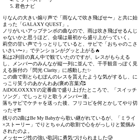
君色ナビ
りなんの大きい煽り声で「雨なんで吹き飛ばせ〜」と共に始
まった「GALAXY QUEST」。
ノリがいいアップテンポの曲なので、雨は吹き飛ばせるんじ
ゃないかと思うほど、会場は最初から盛り上がっていく。
莉空の甘い声でうっとりしていると、サビで「おちゃのこさ
いさい〜♪」でテンションがグッと上がる🔥
私は2列目の真ん中で観ていたのですが、レスがもらえる
し、メンバーのみんなが縦一列に並んで、千手観音っぽく見
える振付の「閃光 Clarity」に感動した✨
この曲で割とらむぽんのレスを貰えたような気がするし、に
っこり笑うのあかんわあ(褒め言葉)🥰
AiDOLOXXXYの定番曲で盛り上げたところで、「スイッチ
ソング」でしっとりと歌うメンバー達。
落ちサビでケチャを送った後、フリコピを何とかしてやり切
ったぞ❗️❗️
残りの2曲はBe My Babyから歌い継がれているが、「ミライ
×ストーリー」でりとちゃんの歌割で心をがっしりと鷲掴み
されたのよ。
メッセージ性の強い歌詞に勇気づけられました🥲