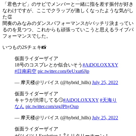
「君色ナビ」のサビでメンバーと一緒に指を差す振付が好き
なわけですが、ここでクラップが激しくなったような気がし
た👏
間奏のみなみのダンスパフォーマンスがバッチリ決まってい
るのを見つつ、これからも頑張っていこうと思えるライブパ
フォーマンスでした。
いつもの2Sチェキ📸
仮面ライダーザイア
18号のコスプレとか似合いそう
#AiDOLOXXXY
#日南莉空
pic.twitter.com/0eUxut6Jjp
— 摩天楼@リバイス (@hybrid_hills)
July 25, 2022
仮面ライダーザイア
キャラが渋滞してる🙄
#AiDOLOXXXY
#天海り
なん
pic.twitter.com/srgJPhyOup
— 摩天楼@リバイス (@hybrid_hills)
July 25, 2022
仮面ライダーザイア
ゼツメツ！Evolution！ ⁰ミリタリーホーン！