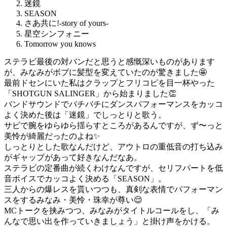
迷鏡
SEASON
さあ共に!-story of yours-
星空シンフォニー
Tomorrow you knows
ステラビ最後の対バンだと思うと感慨深いものがあります
が、みなみがボブに髪型を変えていたのが驚きました🤩
最前ドセンにいた私はクラップとフリコピを目一杯やった
「SHOTGUN SALINGER」から始まりました👏
バンドサウンドでバチバチにダンスパフォーマンスをカッコ
よく決めた後は「迷鏡」でしっとりと歌う。
サビで腕をゆらゆら揺らすところがあるんですが、ず〜っと
美怜が綺麗だったのよね✨
しっとりとした歌なんだけど、アウトロの重低音の打ち込み
がギャップがあって好きなんだなあ。
ステラビの定番曲が続くわけなんですが、セリフパートを低
音ボイスでカッコよく決める「SEASON」。
三人からの爆レスを貰いつつも、真剣な表情でパフォーマン
スをするみなみ・美怜・珠幸が尊い😌
MCトークを挟みつつ、みなみがタイトルコールをし、「み
んなで思い出を作っていきましょう」と掛け声をかける。