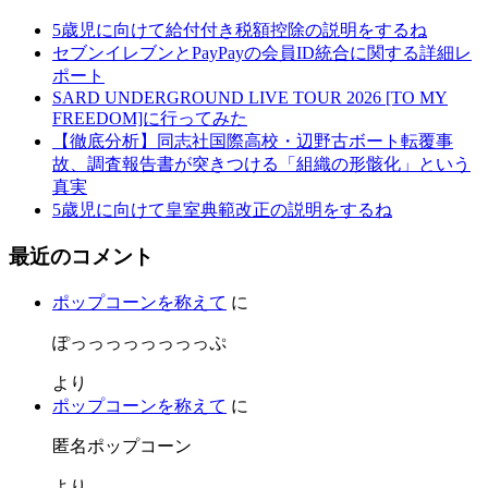
5歳児に向けて給付付き税額控除の説明をするね
セブンイレブンとPayPayの会員ID統合に関する詳細レ
ポート
SARD UNDERGROUND LIVE TOUR 2026 [TO MY
FREEDOM]に行ってみた
【徹底分析】同志社国際高校・辺野古ボート転覆事
故、調査報告書が突きつける「組織の形骸化」という
真実
5歳児に向けて皇室典範改正の説明をするね
最近のコメント
ポップコーンを称えて
に
ぽっっっっっっっっぷ
より
ポップコーンを称えて
に
匿名ポップコーン
より