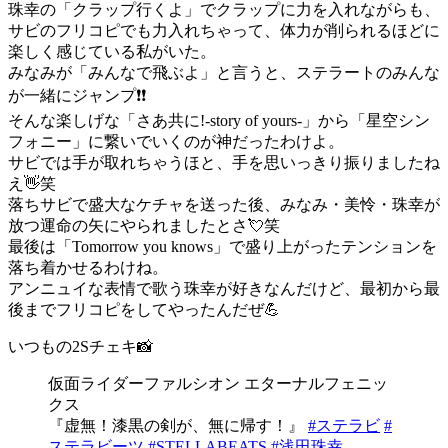
珠幸の「クラップ行くよ」でクラップに力を入れながらも、
サビのフリコピでも力入れちゃって、体力が削られるほどに
楽しく感じている私がいた。
みなみが「みんなで飛ぶよ」と言うと、ステラートのみんな
が一緒にジャンプ❗️❗️
そんな楽しげな「さあ共に!-story of yours-」から「星空シン
フォニー」に繋いでいくのが神だったわけよ。
サビでは手が取れちゃうほと、手を思いっきり振りましたね
え👋笑
落ちサビで盛大なケチャを送った後、みなみ・美怜・珠幸が
放つ運命の矢にやられましたとさ💘笑
最後は「Tomorrow you knows」で盛り上がったテンションを
落ち着かせるわけね。
アンニュイな表情で歌う珠幸が好きなんだけど、最初から最
後までフリコピをしてやったんだぜ💪
いつもの2Sチェキ📸
仮面ライダーファルシオン エターナルフェニッ
クス
『虚無！漆黒の剣が、無に帰す！』
#ステラビ
#
ステラビーツ
#STELLABEATS
#浅田珠幸