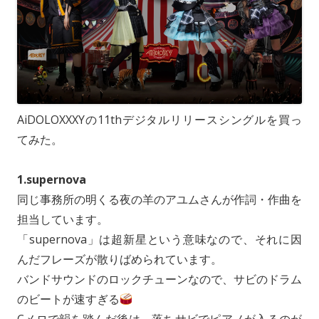
o
i
l
n
n
k
AiDOLOXXXYの11thデジタルリリースシングルを買っ
てみた。
1.supernova
同じ事務所の明くる夜の羊のアユムさんが作詞・作曲を
担当しています。
「supernova」は超新星という意味なので、それに因
んだフレーズが散りばめられています。
バンドサウンドのロックチューンなので、サビのドラム
のビートが速すぎる