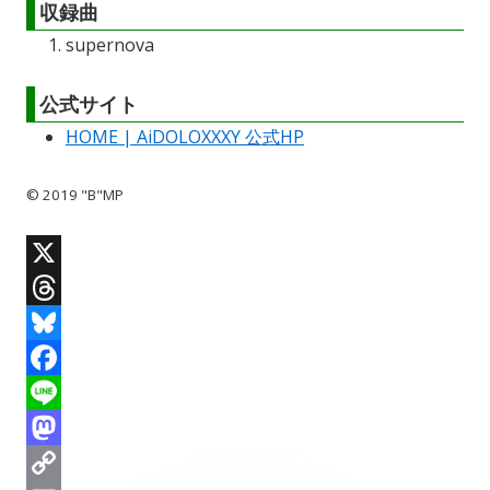
収録曲
supernova
公式サイト
HOME | AiDOLOXXXY 公式HP
© 2019 "B"MP
X
T
h
B
r
l
F
e
u
a
L
a
e
c
i
M