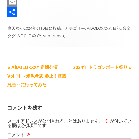
d
s
e
n
a
C
s
k
b
e
s
o
E
y
o
t
p
m
共
摩天楼
が
2024年6月9日
に投稿。カテゴリー:
AiDOLOXXXY
,
日記
,
音楽
o
o
y
a
有
タグ:
AiDOLOXXXY
,
supernova
。
k
d
L
i
o
i
l
n
n
記
«
AiDOLOXXXY 定期公演
2024年 ドラゴンボート祭り
»
k
事
Vol.11 ～愛泥希志 参上！夜露
ナ
死苦～に行ってみた
ビ
ゲ
コメントを残す
ー
シ
メールアドレスが公開されることはありません。
※
が付いてい
る欄は必須項目です
ョ
コメント
※
ン