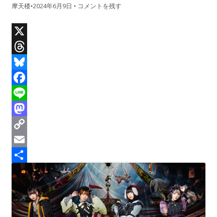
摩天楼
•
2024年6月9日
•
コメントを残す
X
T
h
B
r
l
F
e
u
a
L
a
e
c
i
M
d
s
e
n
a
C
s
k
b
e
s
o
E
y
o
t
p
m
共
o
o
y
a
有
k
d
L
i