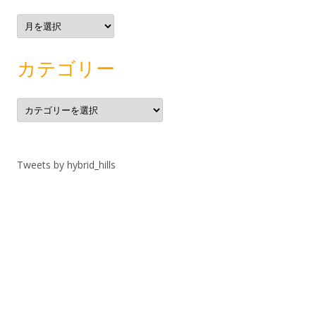
ア
ー
カ
イ
ブ
カテゴリー
カ
テ
ゴ
リ
ー
Tweets by hybrid_hills