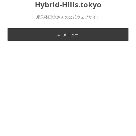
Hybrid-Hills.tokyo
摩天楼𝔼𝕏𝕏さんの公式ウェブサイト
メニュー
コ
ン
テ
ン
ツ
に
移
動
す
る