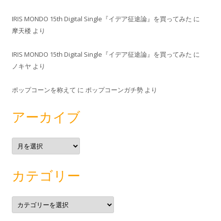
IRIS MONDO 15th Digital Single『イデア征途論』を買ってみた
に
摩天楼
より
IRIS MONDO 15th Digital Single『イデア征途論』を買ってみた
に
ノキヤ
より
ポップコーンを称えて
に
ポップコーンガチ勢
より
アーカイブ
ア
ー
カ
イ
ブ
カテゴリー
カ
テ
ゴ
リ