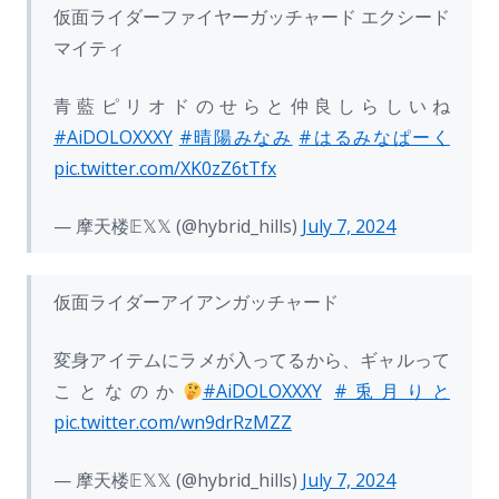
仮面ライダーファイヤーガッチャード エクシード
マイティ
青藍ピリオドのせらと仲良しらしいね
#AiDOLOXXXY
#晴陽みなみ
#はるみなぱーく
pic.twitter.com/XK0zZ6tTfx
— 摩天楼𝔼𝕏𝕏 (@hybrid_hills)
July 7, 2024
仮面ライダーアイアンガッチャード
変身アイテムにラメが入ってるから、ギャルって
ことなのか
#AiDOLOXXXY
#兎月りと
pic.twitter.com/wn9drRzMZZ
— 摩天楼𝔼𝕏𝕏 (@hybrid_hills)
July 7, 2024