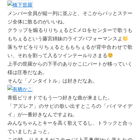
メンバー全員が縦一列に並ぶと、そこからパッとステー
ジ全体に散るのがいいね。
クラップを煽るりりちぇるとCメロをセンターで歌うも
もちぇるという藤宮姉妹のライブパフォーマンスよ
落ちサビをりりちぇるとももちぇるが背中合わせで歌
い、それを割って入るツインテールりさまる
上手の世羅からの下手のありかこにパートが移っていく
様は圧巻だなあ。
そんな「ノンタイトル」は好きだなあ。
青藍ピリオドでもう一つ好きな曲が来ました。
「アズレア」のサビの歌い出すところの「バイマイデ
イ」が一番好きなんですよね。
みんなちゃんとキーを高く歌えてるし、トラックと合っ
ていましたよっと。
この時、りさまるがステージ(上手奥側)から落ちたの