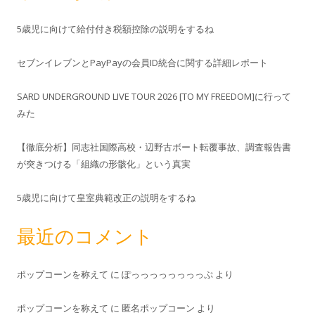
5歳児に向けて給付付き税額控除の説明をするね
セブンイレブンとPayPayの会員ID統合に関する詳細レポート
SARD UNDERGROUND LIVE TOUR 2026 [TO MY FREEDOM]に行って
みた
【徹底分析】同志社国際高校・辺野古ボート転覆事故、調査報告書
が突きつける「組織の形骸化」という真実
5歳児に向けて皇室典範改正の説明をするね
最近のコメント
ポップコーンを称えて
に
ぽっっっっっっっっぷ
より
ポップコーンを称えて
に
匿名ポップコーン
より