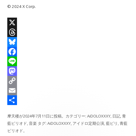
© 2024 X Corp.
X
T
h
B
r
l
F
e
u
a
L
a
e
c
i
M
d
s
e
n
a
C
s
k
b
e
s
o
E
y
o
t
p
m
共
摩天楼
が
2024年7月11日
に投稿。カテゴリー:
AiDOLOXXXY
,
日記
,
青
o
o
y
a
有
藍ピリオド
,
音楽
タグ:
AiDOLOXXXY
,
アイドロ定期公演
,
藍ピリ
,
青藍
k
d
L
i
ピリオド
。