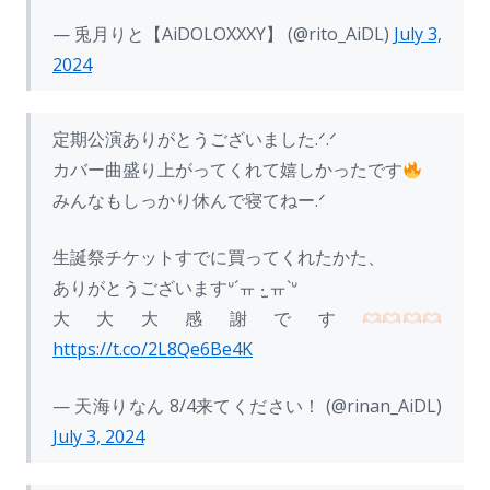
— 兎月りと【AiDOLOXXXY】 (@rito_AiDL)
July 3,
2024
定期公演ありがとうございました.ᐟ.ᐟ
カバー曲盛り上がってくれて嬉しかったです
みんなもしっかり休んで寝てねー.ᐟ
生誕祭チケットすでに買ってくれたかた、
ありがとうございますᐡ´ㅠ ‧̫ ㅠ`‍ᐡ
大大大感謝です
https://t.co/2L8Qe6Be4K
— 天海りなん 8/4来てください！ (@rinan_AiDL)
July 3, 2024