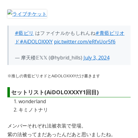
o
i
l
n
n
k
#藍ピリ
はファイナルかもしれんね
#青藍ピリオ
ド
#AiDOLOXXXY
pic.twitter.com/eRfxUor5f6
— 摩天楼𝔼𝕏𝕏 (@hybrid_hills)
July 3, 2024
※推しの青藍ピリオドとAiDOLOXXXYだけ書きます
セットリスト(AiDOLOXXXY1回目)
wonderland
キミノトナリ
メンバーそれぞれ法被衣装で登場。
紫の法被ってまだあったんだあと思いましたね。