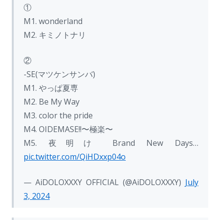
①
M1. wonderland
M2. キミノトナリ
②
-SE(マツケンサンバ)
M1. やっぱ夏専
M2. Be My Way
M3. color the pride
M4. OIDEMASE!!〜極楽〜
M5. 夜明け Brand New Days…
pic.twitter.com/QiHDxxp04o
— AiDOLOXXXY OFFICIAL (@AiDOLOXXXY)
July
3, 2024