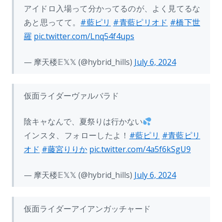
アイドロ入場って分かってるのが、よく見てるな
あと思ってて。
#藍ピリ
#青藍ピリオド
#橋下世
羅
pic.twitter.com/Lnq54f4ups
— 摩天楼𝔼𝕏𝕏 (@hybrid_hills)
July 6, 2024
仮面ライダーヴァルバラド
陰キャなんで、夏祭りは行かない
インスタ、フォローしたよ！
#藍ピリ
#青藍ピリ
オド
#藤宮りりか
pic.twitter.com/4a5f6kSgU9
— 摩天楼𝔼𝕏𝕏 (@hybrid_hills)
July 6, 2024
仮面ライダーアイアンガッチャード