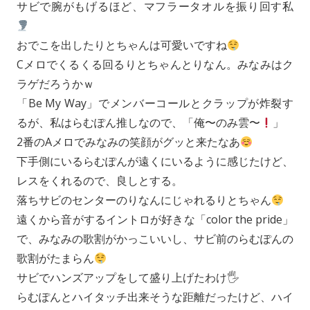
サビで腕がもげるほど、マフラータオルを振り回す私
おでこを出したりとちゃんは可愛いですね
Cメロでくるくる回るりとちゃんとりなん。みなみはク
ラゲだろうかｗ
「Be My Way」でメンバーコールとクラップが炸裂す
るが、私はらむぽん推しなので、「俺〜のみ雲〜
」
2番のAメロでみなみの笑顔がグッと来たなあ
下手側にいるらむぽんが遠くにいるように感じたけど、
レスをくれるので、良しとする。
落ちサビのセンターのりなんにじゃれるりとちゃん
遠くから音がするイントロが好きな「color the pride」
で、みなみの歌割がかっこいいし、サビ前のらむぽんの
歌割がたまらん
サビでハンズアップをして盛り上げたわけ🖐️
らむぽんとハイタッチ出来そうな距離だったけど、ハイ