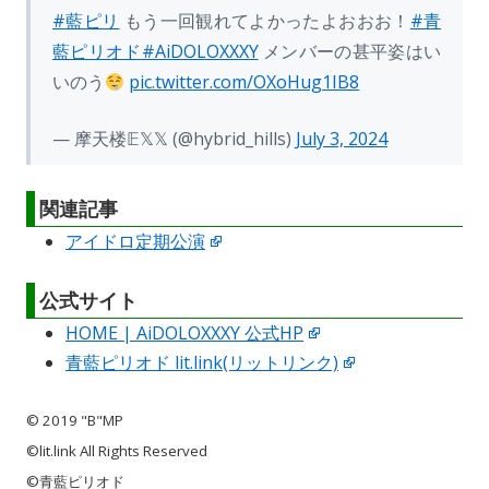
#藍ピリ
もう一回観れてよかったよおおお！
#青
藍ピリオド
#AiDOLOXXXY
メンバーの甚平姿はい
いのう
pic.twitter.com/OXoHug1IB8
— 摩天楼𝔼𝕏𝕏 (@hybrid_hills)
July 3, 2024
関連記事
アイドロ定期公演
公式サイト
HOME | AiDOLOXXXY 公式HP
青藍ピリオド lit.link(リットリンク)
© 2019 "B"MP
©︎lit.link All Rights Reserved
©青藍ピリオド