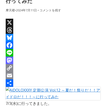
行ってみた
摩天楼
•
2024年7月11日
•
コメントを残す
X
T
h
B
r
l
F
e
u
a
L
a
e
c
i
M
d
s
e
n
a
C
s
k
b
e
s
o
E
y
o
t
p
m
共
o
o
y
a
有
7/3(水)に行ってきました。
k
d
L
i