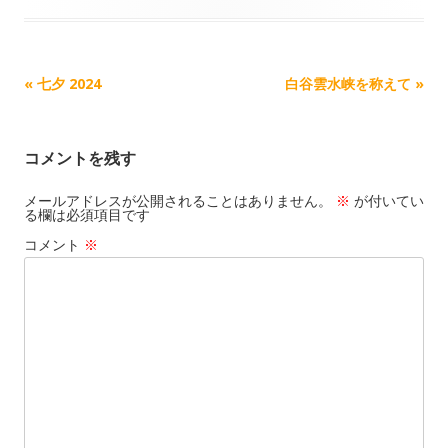
o
i
l
n
n
k
記
«
七夕 2024
白谷雲水峡を称えて
»
事
ナ
コメントを残す
ビ
ゲ
メールアドレスが公開されることはありません。
※
が付いてい
る欄は必須項目です
ー
コメント
※
シ
ョ
ン