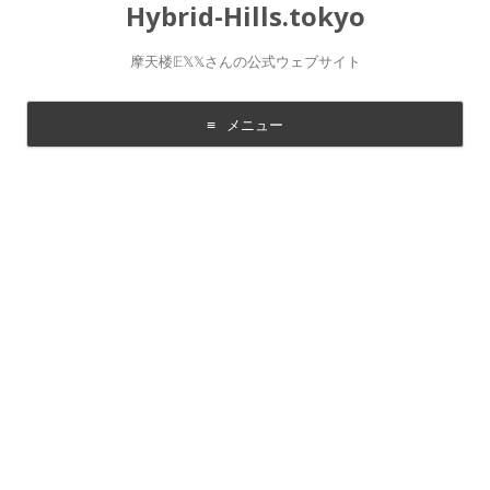
Hybrid-Hills.tokyo
摩天楼𝔼𝕏𝕏さんの公式ウェブサイト
メニュー
コ
ン
テ
ン
ツ
に
移
動
す
る