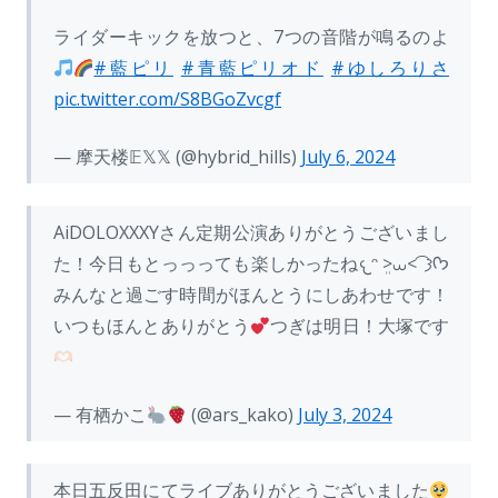
ライダーキックを放つと、7つの音階が鳴るのよ
#藍ピリ
#青藍ピリオド
#ゆしろりさ
pic.twitter.com/S8BGoZvcgf
— 摩天楼𝔼𝕏𝕏 (@hybrid_hills)
July 6, 2024
AiDOLOXXXYさん定期公演ありがとうございまし
た！今日もとっっっても楽しかったね𐔌ᵔ ܸ>⩊<︎︎ ͡ 𐦯ᡣ𐭩
みんなと過ごす時間がほんとうにしあわせです！
いつもほんとありがとう
つぎは明日！大塚です
— 有栖かこ
(@ars_kako)
July 3, 2024
本日五反田にてライブありがとうございました