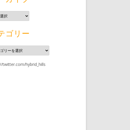
テゴリー
//twitter.com/hybrid_hills