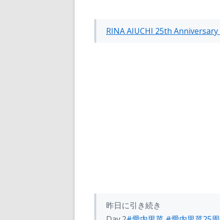
k
RINA AIUCHI 25th Annivers
昨日に引き続き
Day.2
#愛内里菜
#愛内里菜25