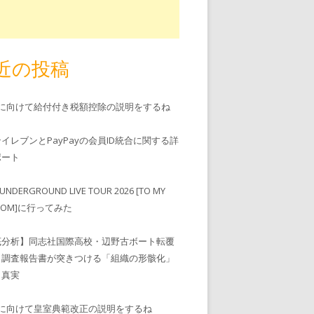
近の投稿
児に向けて給付付き税額控除の説明をするね
ンイレブンとPayPayの会員ID統合に関する詳
゚ート
UNDERGROUND LIVE TOUR 2026 [TO MY
EDOM]に行ってみた
底分析】同志社国際高校・辺野古ボート転覆
、調査報告書が突きつける「組織の形骸化」
う真実
児に向けて皇室典範改正の説明をするね