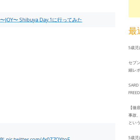
ary 〜JOY〜 Shibuya Day.1に行ってみた
最
5歳
セブ
細レホ
SARD 
FRE
【徹
事故
とい
5歳
周年
pic.twitter.com/4x0Z7OYtoF