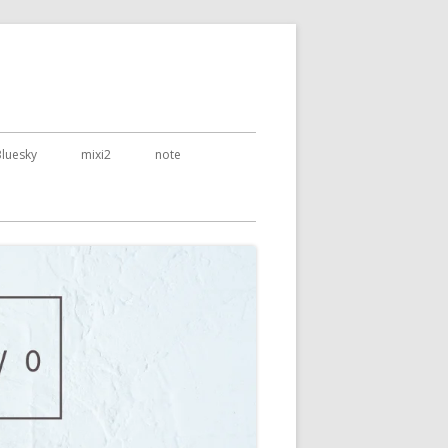
Bluesky
mixi2
note