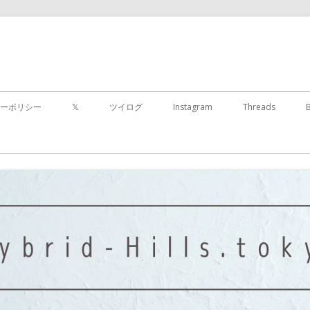
コ
ン
ーポリシー
𝕏
ツイログ
Instagram
Threads
テ
ン
ツ
に
移
動
す
る