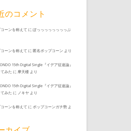
近のコメント
プコーンを称えて
に
ぽっっっっっっっっぷ
プコーンを称えて
に
匿名ポップコーン
より
MONDO 15th Digital Single『イデア征途論』
ってみた
に
摩天楼
より
MONDO 15th Digital Single『イデア征途論』
ってみた
に
ノキヤ
より
プコーンを称えて
に
ポップコーンガチ勢
よ
ーカイブ