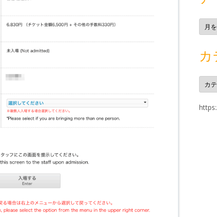
ア
ー
カ
イ
ブ
カ
カ
テ
ゴ
リ
ー
https: