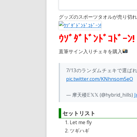
グッズのスポーツタオルが売り切れ
ｳｿﾞﾀﾞﾄﾞﾝﾄﾞｺﾄﾞｰﾝ!
直筆サイン入りチェキを購入
7/13のランダムチェキで選ば
pic.twitter.com/KNhnsom5eO
— 摩天楼𝔼𝕏𝕏 (@hybrid_hills)
J
セットリスト
Let me fly
ツギハギ